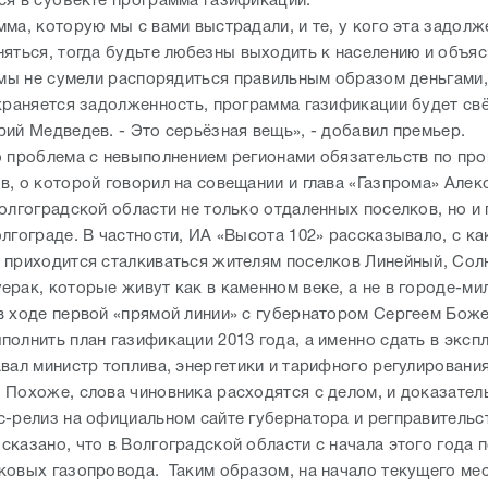
ся в субъекте программа газификации.
ма, которую мы с вами выстрадали, и те, у кого эта задол
яться, тогда будьте любезны выходить к населению и объясн
 мы не сумели распорядиться правильным образом деньгами, 
охраняется задолженность, программа газификации будет свё
рий Медведев. - Это серьёзная вещь», - добавил премьер.
о проблема с невыполнением регионами обязательств по пр
в, о которой говорил на совещании и глава «Газпрома» Алек
Волгоградской области не только отдаленных поселков, но и
лгограде. В частности, ИА «Высота 102» рассказывало, с ка
 приходится сталкиваться жителям поселков Линейный, Сол
ерак, которые живут как в каменном веке, а не в городе-ми
в ходе первой «прямой линии» с губернатором Сергеем Бож
полнить план газификации 2013 года, а именно сдать в эксп
авал министр топлива, энергетики и тарифного регулировани
 Похоже, слова чиновника расходятся с делом, и доказател
с-релиз на официальном сайте губернатора и регправительст
сказано, что в Волгоградской области с начала этого года 
ковых газопровода. Таким образом, на начало текущего ме