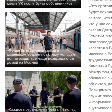
сворачивает
месть УК после бунта собственников
«Это програм
будет сохран
за того, что
что у нас с
сказал Дмит
Отметим, чт
газопроводо
касается в 
«Лучше быть крупной рыбой в
массива в Во
маленьком водоеме»: почему молодые
волгоградцы все чаще возвращаются
трудностями
домой из Москвы
Каменный Бу
Между тем, 
обещание вы
объектов, д
Полицимако.
служит прес
информации 
внутрипосел
«Каждое преступление оставляет след