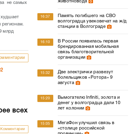
животновода
два не самых
Память погибшего на СВО
16:37
ухудшает
волгоградца увековечат на ж/д
 регионам.
станции в Волгограде
9 млрд
В России появилась первая
16:10
брендированная мобильная
связь благотворительной
организации
омментарии
02
Две электрички развезут
15:32
болельщиков «Ротора» 9
августа
Вымогателю Infiniti, золота и
15:20
денег у волгоградца дали 10
лет колонии
рее всех
МегаФон улучшил связь в
15:05
«столице российской
Комментарии
провинции»