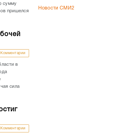
ю сумму
Новости СМИ2
дов пришелся
абочей
Комментарии
бласти в
года
е
чая сила
остиг
Комментарии