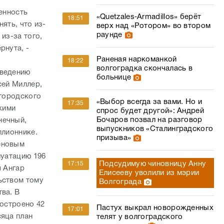
женность
«Quetzales‑Armadillos» берёт
18:51
ять, что из-
верх над «Ротором» во втором
раунде
из-за того,
рнута, -
Раненая наркоманкой
18:22
волгоградка скончалась в
оведению
больнице
сей Миллер,
 городского
«Выбор всегда за вами. Но и
17:35
кими
спрос будет другой»: Андрей
Бочаров позвал на разговор
нечный,
выпускников «Сталинградского
ллионнике.
призыва»
еновым
луатацию 196
Подсудимую чиновницу Анну
17:15
я Ангар
Елисееву уволили из мэрии
ьством тому
Волгограда
ва. В
построено 42
Пастух выкрал новорожденных
17:01
сяца план
телят у волгоградского