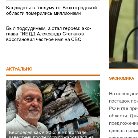
Кандидаты в Госдуму от Волгоградской
области померились миллионами
Был подсудимым, а стал героем: экс-
глава ГИБДД Александр Степанов
восстановил честное имя на СВО
АКТУАЛЬНО
ЭКОНОМИКА
На совещани
поставок пр
РФ и где при
области, Дм
предложение
сделал прем
Беспредел как в 90-х: в Волгограде
известный профессор пожаловался на