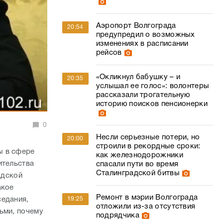
Аэропорт Волгограда
20:54
предупредил о возможных
изменениях в расписании
рейсов
«Окликнул бабушку – и
20:35
услышал ее голос»: волонтеры
рассказали трогательную
историю поисков пенсионерки
0
Несли серьезные потери, но
20:00
строили в рекордные сроки:
ы в сфере
как железнодорожники
ительства
спасали пути во время
Сталинградской битвы
адской
акое
Ремонт в мэрии Волгограда
19:25
седания,
отложили из-за отсутствия
ьми, почему
подрядчика