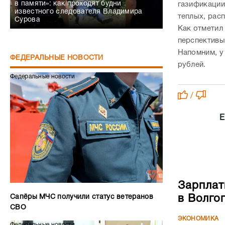
в памяти»: как проходят будни
газификации
известного следователя Владимира
теплых, рас
Сурова
Как отметил
перспективы
Напомним, у
ФЕДЕРАЛЬНЫЕ НОВОСТИ
рублей.
Федеральные новости
/
Е
Зарплат
Сапёры МЧС получили статус ветеранов
в Волго
СВО
ЭКОНОМИКА
Федеральные новости