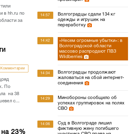
утили
 в hh.ru по
Волгоградцы сдали 134 кг
14:57
одежды и игрушек на
области за
переработку
«Несем огромные убытки»: в
14:42
Волгоградской области
ти
массово распродают ПВЗ
Wildberries
Комментарии
Волгоградцы продолжают
14:34
жаловаться на сбой интернет-
дряд
соединения
к. По
ала на 38
Минобороны сообщило об
14:29
евел с...
успехах группировок на полях
СВО
Суд в Волгограде лишил
14:06
фиктивную жену погибшего
 на 23%