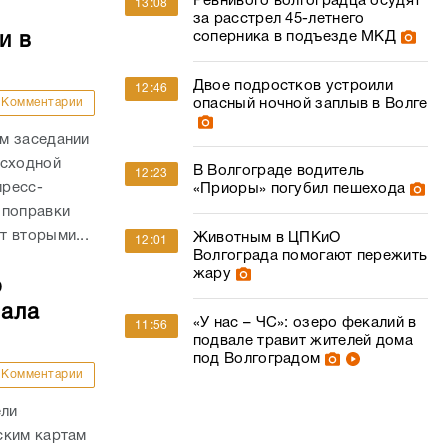
Ревнивого волгоградца осудят
13:08
за расстрел 45-летнего
соперника в подъезде МКД
и в
Двое подростков устроили
12:46
опасный ночной заплыв в Волге
Комментарии
м заседании
асходной
В Волгограде водитель
12:23
пресс-
«Приоры» погубил пешехода
 поправки
 вторыми...
Животным в ЦПКиО
12:01
Волгограда помогают пережить
жару
о
чала
«У нас – ЧС»: озеро фекалий в
11:56
подвале травит жителей дома
под Волгоградом
Комментарии
ели
ским картам