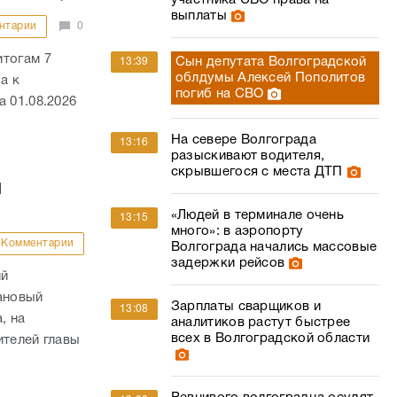
участника СВО права на
выплаты
нтарии
0
итогам 7
Сын депутата Волгоградской
13:39
облдумы Алексей Пополитов
а к
погиб на СВО
 01.08.2026
На севере Волгограда
13:16
разыскивают водителя,
скрывшегося с места ДТП
й
«Людей в терминале очень
13:15
много»: в аэропорту
Комментарии
Волгограда начались массовые
задержки рейсов
ий
ановый
Зарплаты сварщиков и
13:08
, на
аналитиков растут быстрее
всех в Волгоградской области
ителей главы