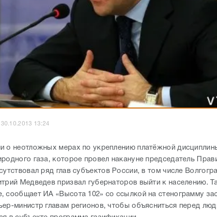
30.10.2013 13:24
и о неотложных мерах по укреплению платёжной дисциплин
иродного газа, которое провел накануне председатель Прав
сутствовал ряд глав субъектов России, в том числе Волгогр
итрий Медведев призвал губернаторов выйти к населению. Т
, сообщает ИА «Высота 102» со ссылкой на стенограмму за
ьер-министр главам регионов, чтобы объясниться перед люд