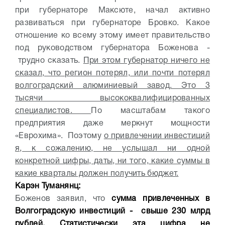
при губернаторе Максюте, начал активно
развиваться при губернаторе Бровко. Какое
отношение ко всему этому имеет правительство
под руководством губернатора Боженова -
трудно сказать.
При этом губернатор ничего не
сказал, что регион потерял, или почти потерял
волгоградский алюминиевый завод. Это 3
тысячи высококвалифицированных
специалистов.
По масштабам такого
предприятия даже меркнут мощности
«Еврохима». Поэтому
о привлечении инвестиций
я, к сожалению, не услышал ни одной
конкретной цифры, даты, ни того, какие суммы в
какие кварталы должен получить бюджет.
Карэн Туманянц:
Боженов заявил, что
сумма привлеченных в
Волгоградскую инвестиций - свыше 230 млрд
рублей. Статистически эта цифра не