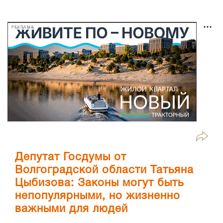
РЕКЛАМА
Депутат Госдумы от
Волгоградской области Татьяна
Цыбизова: Законы могут быть
непопулярными, но жизненно
важными для людей