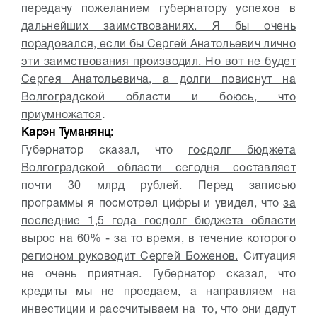
передачу пожеланием губернатору успехов в
дальнейших заимствованиях. Я бы очень
порадовался, если бы Сергей Анатольевич лично
эти заимствования производил. Но вот не будет
Сергея Анатольевича, а долги повиснут на
Волгоградской области и боюсь, что
приумножатся
.
Карэн Туманянц:
Губернатор сказал, что
госдолг бюджета
Волгоградской области сегодня составляет
почти 30 млрд рублей
. Перед записью
программы я посмотрел цифры и увидел, что
за
последние 1,5 года госдолг бюджета области
вырос на 60% - за то время, в течение которого
регионом руководит Сергей Боженов.
Ситуация
не очень приятная. Губернатор сказал, что
кредиты мы не проедаем, а направляем на
инвестиции и рассчитываем на то, что они дадут