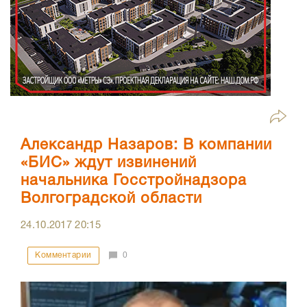
Александр Назаров: В компании
«БИС» ждут извинений
начальника Госстройнадзора
Волгоградской области
24.10.2017
20:15
Комментарии
0