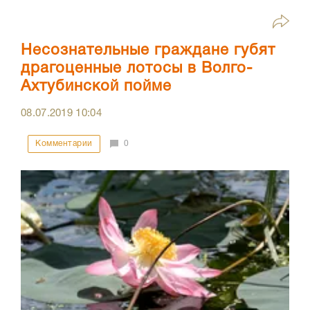
Несознательные граждане губят
драгоценные лотосы в Волго-
Ахтубинской пойме
08.07.2019
10:04
Комментарии
0