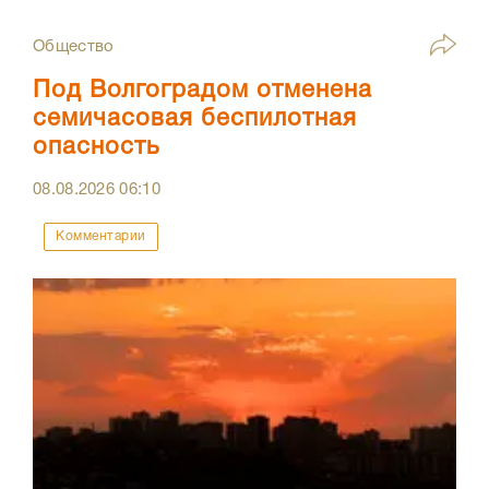
Общество
Под Волгоградом отменена
семичасовая беспилотная
опасность
08.08.2026
06:10
Комментарии