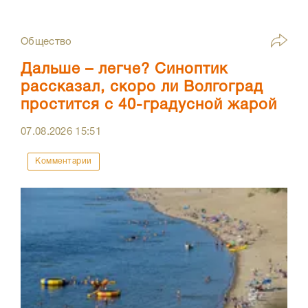
Общество
Дальше – легче? Синоптик
рассказал, скоро ли Волгоград
простится с 40-градусной жарой
07.08.2026
15:51
Комментарии