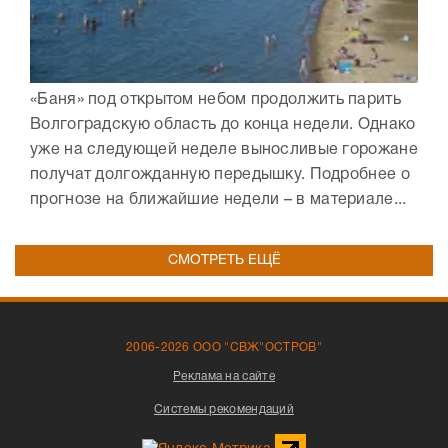
«Баня» под открытом небом продолжить парить
Волгоградскую область до конца недели. Однако
уже на следующей неделе выносливые горожане
получат долгожданную передышку. Подробнее о
прогнозе на ближайшие недели – в материале...
СМОТРЕТЬ ЕЩЁ
2006-2026 ООО "СВЖ"ОСТРОВ"
Реклама на сайте
Системы рекомендаций