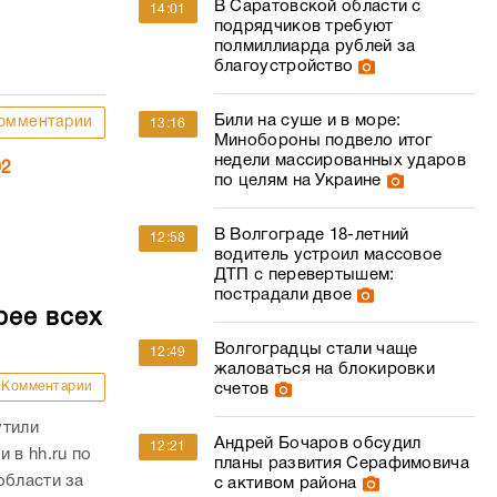
В Саратовской области с
14:01
подрядчиков требуют
полмиллиарда рублей за
благоустройство
Били на суше и в море:
омментарии
13:16
Минобороны подвело итог
недели массированных ударов
02
по целям на Украине
В Волгограде 18-летний
12:58
водитель устроил массовое
ДТП с перевертышем:
пострадали двое
рее всех
Волгоградцы стали чаще
12:49
жаловаться на блокировки
Комментарии
счетов
утили
Андрей Бочаров обсудил
12:21
 в hh.ru по
планы развития Серафимовича
области за
с активом района