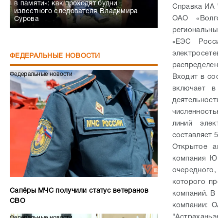
в памяти»: как проходят будни
Справка ИА 
известного следователя Владимира
ОАО «Волг
Сурова
региональн
«ЕЭС Росс
электросете
ФЕДЕРАЛЬНЫЕ НОВОСТИ
распределен
Федеральные новости
Входит в с
включает в
деятельнос
численност
линий элек
составляет 
Открытое а
компания Ю
очередного
которого п
Сапёры МЧС получили статус ветеранов
компаний. В
СВО
компании: О
"Астраханьэ
Федеральные новости