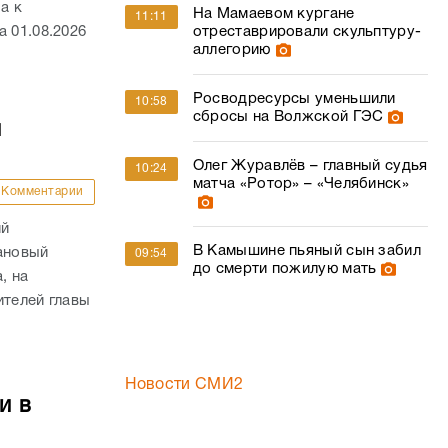
а к
На Мамаевом кургане
11:11
 01.08.2026
отреставрировали скульптуру-
аллегорию
Росводресурсы уменьшили
10:58
сбросы на Волжской ГЭС
й
Олег Журавлёв – главный судья
10:24
матча «Ротор» – «Челябинск»
Комментарии
ий
В Камышине пьяный сын забил
ановый
09:54
до смерти пожилую мать
, на
ителей главы
Новости СМИ2
и в