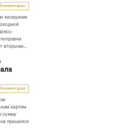
Комментарии
м заседании
асходной
пресс-
 поправки
 вторыми...
о
чала
Комментарии
ели
ским картам
ю сумму
дов пришелся