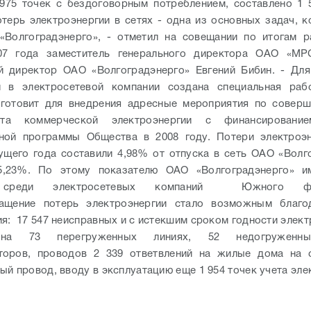
 975 точек с бездоговорным потреблением, составлено 
терь электроэнергии в сетях - одна из основных задач, к
«Волгоградэнерго», - отметил на совещании по итогам р
07 года заместитель генерального директора ОАО «
й директор ОАО «Волгоградэнерго» Евгений Бибин. - Для
и в электросетевой компании создана специальная рабо
дготовит для внедрения адресные мероприятия по соверш
ета коммерческой электроэнергии с финансировани
нной программы Общества в 2008 году.
Потери электроэ
ущего года составили 4,98% от отпуска в сеть ОАО «Волг
5,23%. По этому показателю ОАО «Волгоградэнерго» и
т среди электросетевых компаний Южного фед
ащение потерь электроэнергии стало возможным благо
я: 17 547 неисправных и с истекшим сроком годности элект
на 73 перегруженных линиях, 52 недогруженн
торов, проводов 2 339 ответвлений на жилые дома на 
ый провод, вводу в эксплуатацию еще 1 954 точек учета эле