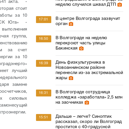
1 541 акта.
-
неделю случился шквал ДТП
оторая стоит
аботы за 10
В центре Волгограда зазвучит
17:01
МРСК Юга» -
орган
 выполнения
чая группа,
В Волгограде на неделю
16:50
енствованию
перекроют часть улицы
Бакинская
ем за счет
нергии за 10
День физкультурника в
16:39
оградэнерго»
Новоаннинском районе
меет лучший
перенесли из-за экстремальной
ерального
жары
даря замене
росчетчиков,
В Волгограде сотрудница
16:31
колледжа «заработала» 2,5 млн
ых силовых
на заочниках
самонесущий
ктроэнергии.
Дальше – легче? Синоптик
15:51
рассказал, скоро ли Волгоград
простится с 40-градусной