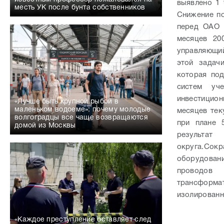
выявлено 1
месть УК после бунта собственников
Снижение по
перед ОАО 
месяцев 20
управляющи
этой задач
которая по
систем уч
инвестицио
«Лучше быть крупной рыбой в
маленьком водоеме»: почему молодые
месяцев тек
волгоградцы все чаще возвращаются
при плане 
домой из Москвы
результа
округа.
Сокр
оборудовани
проводов 
трансформа
изолированн
«Каждое преступление оставляет след