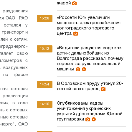
жарой
разделения
«Россети Юг» увеличили
ния ОАО РАО
15:28
мощность электроснабжения
 остался у
волгоградского торгового
 транспорт и
центра
лей к сетям.
радэнерго»
«Водители радуются воде как
15:12
дети»: дальнобойщик из
твляет свою
Волгограда рассказал, почему
илометров с
пересел за руль поливальной
ь воздушных
машины
, по трассе
В Орловском пруду утонул 20-
14:54
ная сетевая
летний волгоградец
 реализации
ии», в ходе
Опубликованы кадры
14:10
уничтожения украинских
ных сетевых
укрытий дроноводами Южной
ьные сетевые
группировки
энерго", ОАО