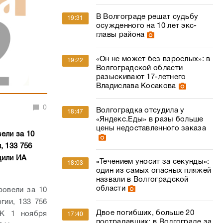
В Волгограде решат судьбу
19:31
осужденного на 10 лет экс-
главы района
«Он не может без взрослых»: в
19:22
Волгоградской области
разыскивают 17-летнего
Владислава Косакова
0
Волгоградка отсудила у
18:47
«Яндекс.Еды» в разы больше
цены недоставленного заказа
ели за 10
, 133 756
щили ИА
«Течением уносит за секунды»:
18:03
один из самых опасных пляжей
назвали в Волгоградской
области
ровели за 10
гии, 133 756
Двое погибших, больше 20
 К 1 ноября
17:40
пострадавших: в Волгограде за