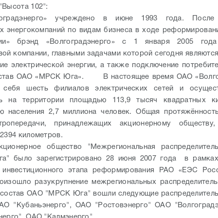
"Высота 102":
оградэнерго» учреждено в июне 1993 года. После 
ых энергокомпаний по видам бизнеса в ходе реформирова
ии» брэнд «Волгоградэнерго» с 1 января 2005 года
вой компании, главными задачами которой сегодня являются
ие электрической энергии, а также подключение потребите
остав ОАО «МРСК Юга».
В настоящее время ОАО «Волгог
 себя шесть филиалов электрических сетей и осущес
ть на территории площадью 113,9 тысяч квадратных к
ью населения 2,7 миллиона человек. Общая протяжённост
тропередачи, принадлежащих акционерному обществу
52394 километров.
кционерное общество "Межрегиональная распределитель
га" было зарегистрировано 28 июня 2007 года в рамках
, инвестиционного этапа реформирования РАО «ЕЭС Росс
роизошло разукрупнение межрегиональных распределитель
 состав ОАО "МРСК Юга" вошли следующие распределител
АО "Кубаньэнерго", ОАО "Ростовэнерго" ОАО "Волгоград
нерго", ОАО "Калмэнерго".