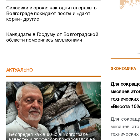
Силовики и сроки: как одни генералы в
Волгограде покидают посты и «дают
корни» другие
Кандидаты в Госдуму от Волгоградской
области померились миллионами
ЭКОНОМИКА
АКТУАЛЬНО
Для сокраще
месяцев это
технических
«Высота 102
Для сокраще
месяцев это
технически
Беспредел как в 90-х: в Волгограде
известный профессор пожаловался на