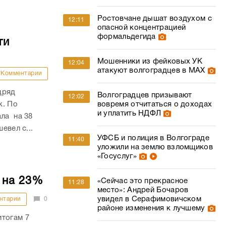
Ростовчане дышат воздухом с
12:11
опасной концентрацией
формальдегида
ти
Мошенники из фейковых УК
12:04
атакуют волгоградцев в МАХ
Комментарии
дряд
Волгоградцев призывают
12:02
к. По
вовремя отчитаться о доходах
и уплатить НДФЛ
ала на 38
евел с...
УФСБ и полиция в Волгограде
11:40
уложили на землю взломщиков
«Госуслуг»
 на 23%
«Сейчас это прекрасное
11:28
место»: Андрей Бочаров
увидел в Серафимовичском
нтарии
0
районе изменения к лучшему
итогам 7