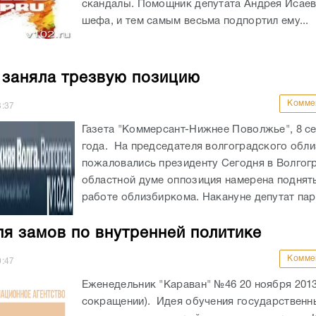
скандалы. Помощник депутата Андрея Исаев
шефа, и тем самым весьма подпортил ему...
 заняла трезвую позицию
Комме
3:37
Газета "Коммерсант-Нижнее Поволжье", 8 се
года. На председателя волгоградского обл
пожаловались президенту Сегодня в Волгог
областной думе оппозиция намерена поднят
работе облизбиркома. Накануне депутат пар
ля замов по внутренней политике
Комме
0:47
Еженедельник "Караван" №46 20 ноября 2013
сокращении). Идея обучения государственн