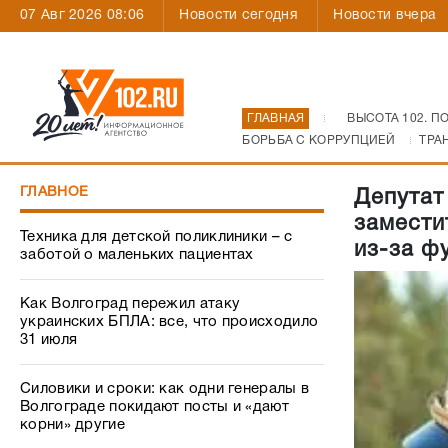
07 Авг 2026 08:06
Новости сегодня
Новости вчера
ГЛАВНАЯ
ВЫСОТА 102. П
БОРЬБА С КОРРУПЦИЕЙ
ТРА
ГЛАВНОЕ
Депутат
замести
Техника для детской поликлиники – с
из-за ф
заботой о маленьких пациентах
Как Волгоград пережил атаку
украинских БПЛА: все, что происходило
31 июля
Силовики и сроки: как одни генералы в
Волгограде покидают посты и «дают
корни» другие