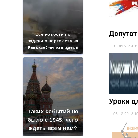
Депутат
Все новости по
падению вертолета на
15.01.2014
1
Кавказе: читать здесь
Уроки д
Таких событий не
06.12.2013
1
было с 1945: чего
ждать всем нам?