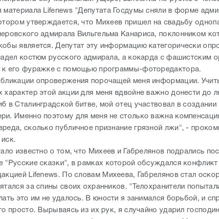
я материала Lifenews "Депутата Госдумы сняли в форме адм
котором утверждается, что Михеев пришел на свадьбу одноп
леровского адмирала Вильгельма Канариса, поклонником ко
кобы является. Депутат эту информацию категорически опро
 надел костюм русского адмирала, а кокарда с фашистским 
 к его фуражке с помощью программы-фоторедактора.
убликации опровержения порочащей меня информации. Учит
х характер этой акции для меня вдвойне важно донести до л
иб в Сталинградской битве, мой отец участвовал в создании
ри. Именно поэтому для меня не столько важна компенсаци
вреда, сколько публичное признание грязной лжи", - проко
 иск.
тало известно о том, что Михеев и Габрелянов подрались по
е "Русские сказки", в рамках которой обсуждался конфлик
акцией Lifenews. По словам Михеева, Габрелянов стал оскор
рятался за спины своих охранников. "Телохранители попытал
лать это им не удалось. В юности я занимался борьбой, и сп
то просто. Вырываясь из их рук, я случайно ударил господи