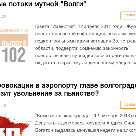
е потоки мутной "Волги"
Комме
9:29
Газета "Известия", 22 апреля 2011 года. Жу
средств массовой информации, не являющи
подконтрольными администрации Волгоград
области, подвергли сомнению законность
предоставления субсидий за счет региональ
бюджета открытому акционерному обществу
ровокации в аэропорту главе волгоград
зит увольнение за пьянство?
Комме
4:46
"Комсомольская правда", 12 октября 2013 г
Депутаты-единороссы осудили Андрея Сиро
Богатой выдалась минувшая неделя на алко