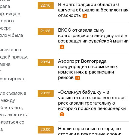
В Волгоградской области 6
22:16
ирала
августа объявлена беспилотная
артийца в
опасность
торого
верг,
ВКСС отказала сыну
21:28
орлом была
волгоградского экс-депутата в
возвращении судейской мантии
ывая явно
юдей правду.
Аэропорт Волгограда
20:54
 меча
предупредил о возможных
я
изменениях в расписании
рейсов
мментировал
«Окликнул бабушку – и
сле съемок в
20:35
услышал ее голос»: волонтеры
т между
рассказали трогательную
блять его,
историю поисков пенсионерки
ись схватить
равиться со
Несли серьезные потери, но
на
20:00
строили в рекордные сроки: