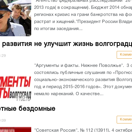
"Агентство федеральных расследований" 26
2013 года( в сокращении). Бюджет 2014 обн
регионах кризис на грани банкротства на ф
растрат и хищений."Президент России Влад
по итогам заседания...
 развития не улучшит жизнь волгоград
Комме
3:29
"Аргументы и факты. Нижнее Поволжье". 3 
состоялись публичные слушания по «Прогно
социально-экономического развития Волгог
год и период 2015-2016 годов». Этот докуме
немало нареканий. О качестве...
тные бездомные
Комме
0:09
"Советская Россия", № 112 (13911), 4 октября