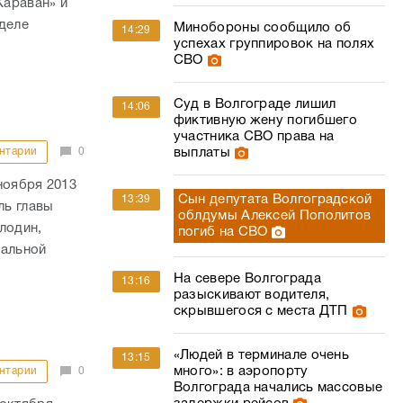
Караван» и
деле
Минобороны сообщило об
14:29
успехах группировок на полях
СВО
Суд в Волгограде лишил
14:06
фиктивную жену погибшего
участника СВО права на
нтарии
0
выплаты
ноября 2013
Сын депутата Волгоградской
13:39
ль главы
облдумы Алексей Пополитов
лодин,
погиб на СВО
иальной
На севере Волгограда
13:16
разыскивают водителя,
скрывшегося с места ДТП
«Людей в терминале очень
13:15
много»: в аэропорту
нтарии
0
Волгограда начались массовые