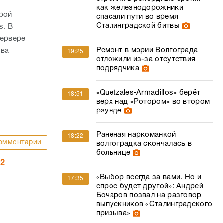
как железнодорожники
орой
спасали пути во время
Сталинградской битвы
s. В
сервере
Ремонт в мэрии Волгограда
ева
19:25
отложили из-за отсутствия
подрядчика
«Quetzales‑Armadillos» берёт
18:51
верх над «Ротором» во втором
раунде
Раненая наркоманкой
18:22
омментарии
волгоградка скончалась в
больнице
02
«Выбор всегда за вами. Но и
17:35
спрос будет другой»: Андрей
Бочаров позвал на разговор
выпускников «Сталинградского
призыва»