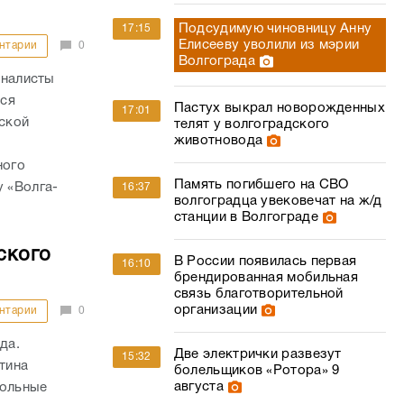
Подсудимую чиновницу Анну
17:15
Елисееву уволили из мэрии
нтарии
0
Волгограда
рналисты
хся
Пастух выкрал новорожденных
17:01
ской
телят у волгоградского
животновода
ного
Память погибшего на СВО
 «Волга-
16:37
волгоградца увековечат на ж/д
станции в Волгограде
ского
В России появилась первая
16:10
брендированная мобильная
связь благотворительной
организации
нтарии
0
ода.
Две электрички развезут
15:32
тина
болельщиков «Ротора» 9
августа
гольные