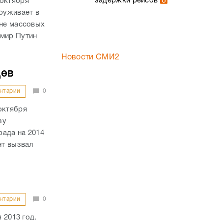
задержки рейсов
 октября
аруживает в
оне массовых
имир Путин
Новости СМИ2
цев
нтарии
0
октября
зу
рада на 2014
нт вызвал
нтарии
0
 2013 год.