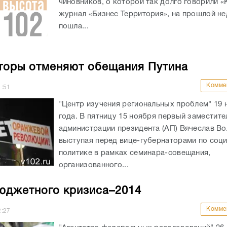
чиновников, о которой так долго говорили «
журнал «Бизнес Территория», на прошлой не
пошла...
торы отменяют обещания Путина
Комме
1:51
"Центр изучения региональных проблем" 19 
года. В пятницу 15 ноября первый заместите
администрации президента (АП) Вячеслав Во
выступая перед вице-губернаторами по соц
политике в рамках семинара-совещания,
организованного...
юджетного кризиса–2014
Комме
2:27