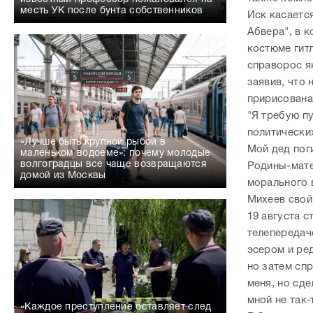
месть УК после бунта собственников
Иск касаетс
Абвера", в 
костюме гит
справорос я
заявив, что
пририсована
"Я требую п
политически
«Лучше быть крупной рыбой в
Мой дед пог
маленьком водоеме»: почему молодые
волгоградцы все чаще возвращаются
Родины-мате
домой из Москвы
морального 
Михеев свой
19 августа с
телепередач
эсером и ред
но затем сп
меня, но сде
мной не так-
«Каждое преступление оставляет след