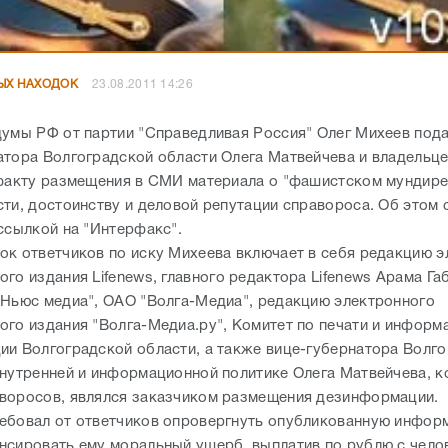
ЫХ НАХОДОК
23.08.2011 14:26
думы РФ от партии "Справедливая Россия" Олег Михеев пода
атора Волгоградской области Олега Матвейчева и владельце
 факту размещения в СМИ материала о "фашистском мундире
сти, достоинству и деловой репутации справороса. Об этом
 ссылкой на "Интерфакс".
ок ответчиков по иску Михеева включает в себя редакцию э
го издания Lifenews, главного редактора Lifenews Арама Г
"Ньюс медиа", ОАО "Волга-Медиа", редакцию электронного
ого издания "Волга-Медиа.ру", Комитет по печати и информ
ии Волгоградской области, а также вице-губернатора Волг
внутренней и информационной политике Олега Матвейчева, к
воросов, являлся заказчиком размещения дезинформации.
ебовал от ответчиков опровергнуть опубликованную инфор
нсировать ему моральный ущерб, выплатив по рублю с чело