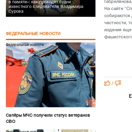
Габрелянова,
в памяти»: как проходят будни
известного следователя Владимира
На сайте "С
Сурова
собираются 
частности, 
издания еще
ФЕДЕРАЛЬНЫЕ НОВОСТИ
фашистского
Федеральные новости
/
Е
Сапёры МЧС получили статус ветеранов
СВО
Федеральные новости