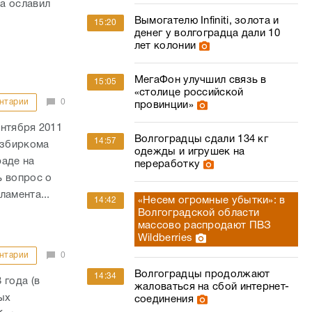
а ославил
Вымогателю Infiniti, золота и
15:20
денег у волгоградца дали 10
лет колонии
МегаФон улучшил связь в
15:05
«столице российской
нтарии
0
провинции»
нтября 2011
Волгоградцы сдали 134 кг
14:57
избиркома
одежды и игрушек на
раде на
переработку
ь вопрос о
ламента...
«Несем огромные убытки»: в
14:42
Волгоградской области
массово распродают ПВЗ
Wildberries
нтарии
0
Волгоградцы продолжают
14:34
 года (в
жаловаться на сбой интернет-
ых
соединения