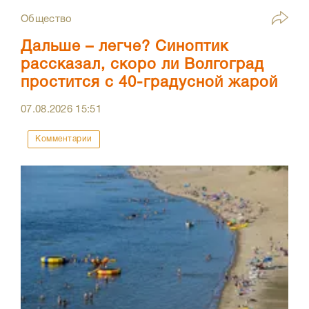
Общество
Дальше – легче? Синоптик
рассказал, скоро ли Волгоград
простится с 40-градусной жарой
07.08.2026
15:51
Комментарии