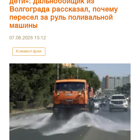
дети»: дальнобойщик из
Волгограда рассказал, почему
пересел за руль поливальной
машины
07.08.2026
15:12
Комментарии