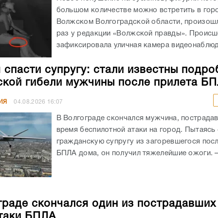
большом количестве можно встретить в гор
Волжском Волгоградской области, произошл
раз у редакции «Волжской правды». Происш
зафиксировала уличная камера видеонаблюде
 спасти супругу: стали известны подро
ской гибели мужчины после прилета Б
ИЯ
04.08.2026
16:07
В Волгограде скончался мужчина, пострада
время беспилотной атаки на город. Пытаясь
гражданскую супругу из загоревшегося посл
БПЛА дома, он получил тяжелейшие ожоги. – 
граде скончался один из пострадавших
таки БПЛА