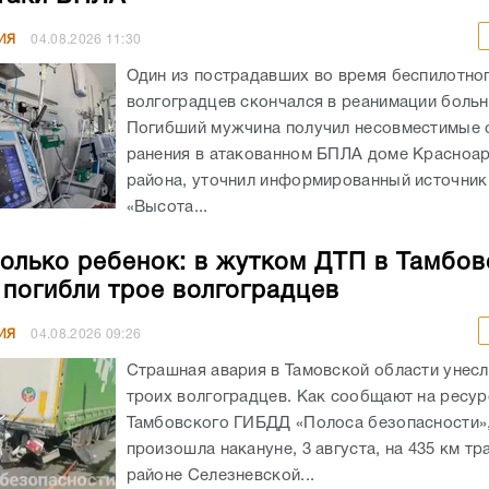
ИЯ
04.08.2026
11:30
Один из пострадавших во время беспилотног
волгоградцев скончался в реанимации боль
Погибший мужчина получил несовместимые 
ранения в атакованном БПЛА доме Красноа
района, уточнил информированный источник
«Высота...
олько ребенок: в жутком ДТП в Тамбов
 погибли трое волгоградцев
ИЯ
04.08.2026
09:26
Страшная авария в Тамовской области унес
троих волгоградцев. Как сообщают на ресур
Тамбовского ГИБДД «Полоса безопасности»,
произошла накануне, 3 августа, на 435 км тр
районе Селезневской...