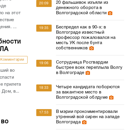
20 фальшивок изъяли из
20:09
оде
денежного оборота в
Волгоградской области
о на этот
ествие
ния. ...
Беспредел как в 90-х: в
19:35
Волгограде известный
профессор пожаловался на
бности
месть УК после бунта
собственников
ПЛА
Комментарии
Сотрудница Росгвардии
19:06
быстрее всех переплыла Волгу
вший во
в Волгограде
 спасти
е прилета
Четыре кандидата поборются
18:33
Дом, в...
за вакантное место в
Волгоградской облдуме
В мэрии прокомментировали
17:53
утренний вой сирен на западе
 во
Волгограда