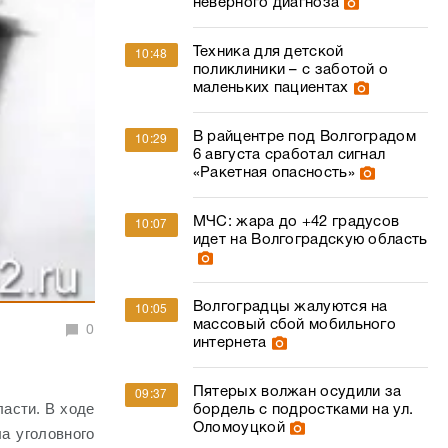
неверного диагноза
Техника для детской
10:48
поликлиники – с заботой о
маленьких пациентах
В райцентре под Волгоградом
10:29
6 августа сработал сигнал
«Ракетная опасность»
МЧС: жара до +42 градусов
10:07
идет на Волгоградскую область
Волгоградцы жалуются на
10:05
массовый сбой мобильного
0
интернета
Пятерых волжан осудили за
09:37
ласти.
В ходе
бордель с подростками на ул.
Оломоуцкой
а уголовного