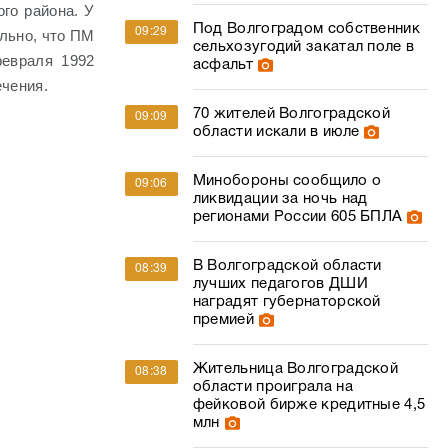
го района. У
Под Волгоградом собственник
09:29
льно, что ПМ
сельхозугодий закатал поле в
февраля 1992
асфальт
ечения.
70 жителей Волгоградской
09:09
области искали в июле
Минобороны сообщило о
09:06
ликвидации за ночь над
регионами России 605 БПЛА
В Волгоградской области
08:39
лучших педагогов ДШИ
наградят губернаторской
премией
Жительница Волгоградской
08:38
области проиграла на
фейковой бирже кредитные 4,5
млн