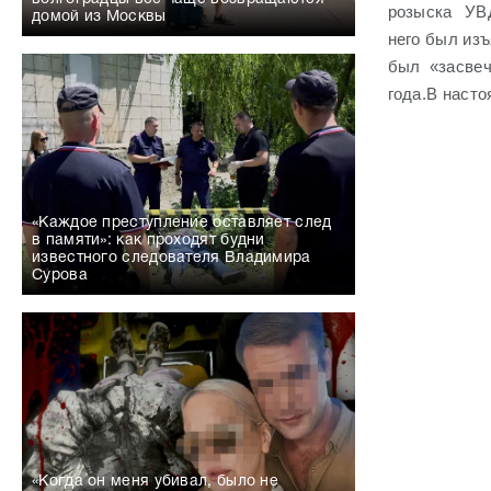
розыска
УВ
домой из Москвы
него был изъ
был «засве
года.
В насто
«Каждое преступление оставляет след
в памяти»: как проходят будни
известного следователя Владимира
Сурова
«Когда он меня убивал, было не