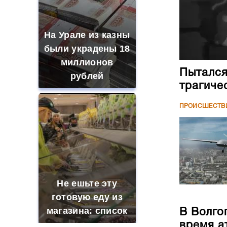
На Урале из казны
были украдены 18
миллионов
Пытался
рублей
трагиче
ПРОИСШЕСТВ
Не ешьте эту
готовую еду из
магазина: список
В Волго
время а