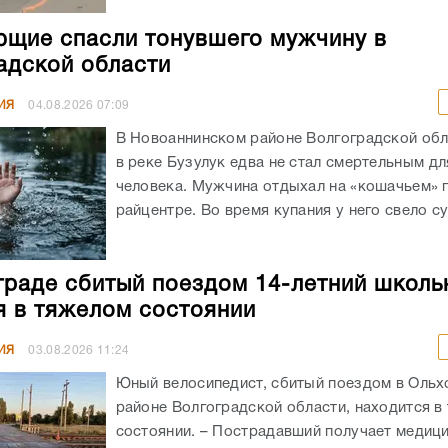
щие спасли тонувшего мужчину в
адской области
ИЯ
04.08.2026
07:09
В Новоаннинском районе Волгоградской обл
в реке Бузулук едва не стал смертельным д
человека. Мужчина отдыхал на «кошачьем» 
райцентре. Во время купания у него свело су
граде сбитый поездом 14-летний школь
я в тяжелом состоянии
ИЯ
03.08.2026
11:24
Юный велосипедист, сбитый поездом в Оль
районе Волгоградской области, находится в
состоянии. – Пострадавший получает медиц