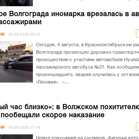
ре Волгограда иномарка врезалась в а
ассажирами
ИЯ
04.08.2026
20:13
Сегодня, 4 августа, в Краснооктябрьском р
Волгограда произошло дорожно-транспорт
происшествие с участием автомобиля Hyunda
пассажирского автобуса №21. Как сообщил
произошедшего, авария случилась у остано
«Газовая». –...
ый час близко»: в Волжском похитител
 пообещали скорое наказание
ИЯ
04.08.2026
17:19
Новое покушение на сусликов, фигурки кото