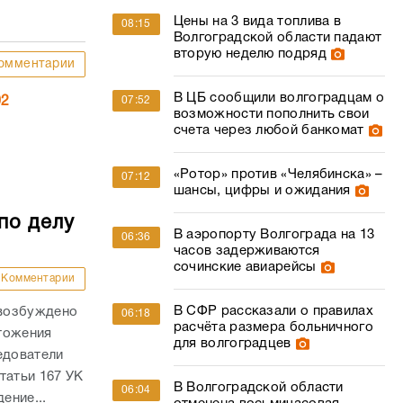
Цены на 3 вида топлива в
08:15
Волгоградской области падают
вторую неделю подряд
омментарии
В ЦБ сообщили волгоградцам о
07:52
02
возможности пополнить свои
счета через любой банкомат
«Ротор» против «Челябинска» –
07:12
шансы, цифры и ожидания
по делу
В аэропорту Волгограда на 13
06:36
часов задерживаются
сочинские авиарейсы
Комментарии
В СФР рассказали о правилах
 возбуждено
06:18
расчёта размера больничного
тожения
для волгоградцев
едователи
татьи 167 УК
В Волгоградской области
06:04
ение...