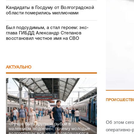
Кандидаты в Госдуму от Волгоградской
области померились миллионами
Был подсудимым, а стал героем: экс-
глава ГИБДД Александр Степанов
восстановил честное имя на СВО
АКТУАЛЬНО
ПРОИСШЕСТВ
Об этом сег
«Лучше быть крупной рыбой в
маленьком водоеме»: почему молодые
оперативно-
волгоградцы все чаще возвращаются