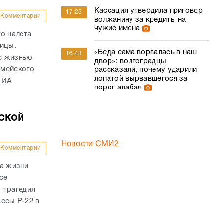
Кассация утвердила приговор
17:25
Комментарии
волжанину за кредиты на
чужие имена
о налета
ницы.
«Беда сама ворвалась в наш
16:43
с жизнью
двор»: волгоградцы
рмейского
рассказали, почему ударили
лопатой вырвавшегося за
 ИА
порог алабая
ской
Новости СМИ2
Комментарии
ла жизни
се
 трагедия
ассы Р-22 в