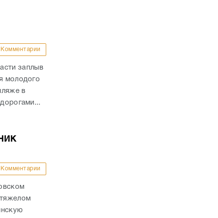
Комментарии
асти заплыв
ля молодого
пляже в
дорогами...
ник
Комментарии
ховском
 тяжелом
инскую