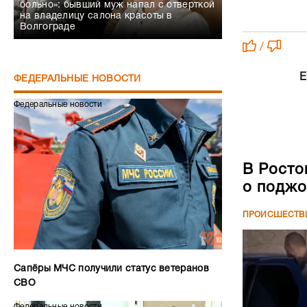
больно»: бывший муж напал с отверткой
на владелицу салона красоты в
Волгограде
/
Е
ФЕДЕРАЛЬНЫЕ НОВОСТИ
Федеральные новости
В Росто
о поджо
ПРОИСШЕСТВ
Сапёры МЧС получили статус ветеранов
СВО
Федеральные новости