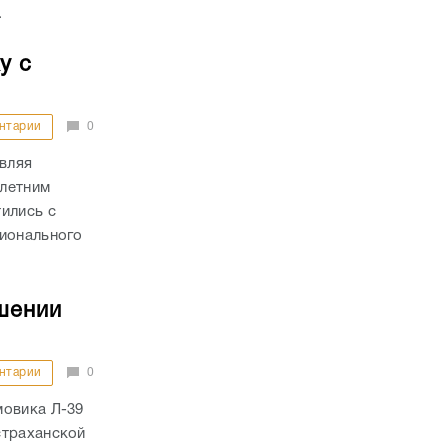
.
у с
нтарии
0
авляя
-летним
ились с
гионального
шении
нтарии
0
мовика Л-39
страханской