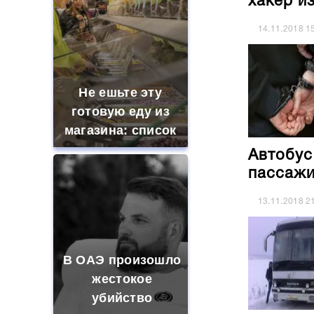
хакер и
14.11.2018
1
Не ешьте эту
готовую еду из
магазина: список
Автобус
пассажи
13.11.2018
2
В ОАЭ произошло
жестокое
убийство