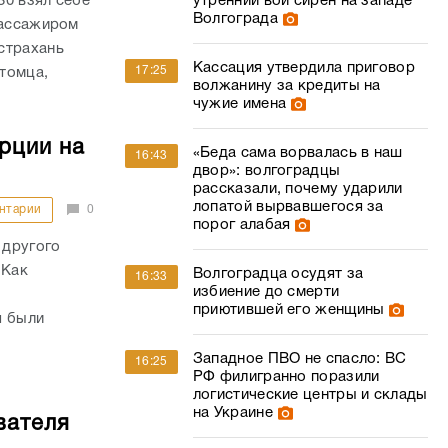
30 взял себе
утренний вой сирен на западе
Волгограда
пассажиром
страхань
Кассация утвердила приговор
17:25
итомца,
волжанину за кредиты на
чужие имена
рции на
«Беда сама ворвалась в наш
16:43
двор»: волгоградцы
рассказали, почему ударили
лопатой вырвавшегося за
нтарии
0
порог алабая
 другого
 Как
Волгоградца осудят за
16:33
избиение до смерти
приютившей его женщины
я были
Западное ПВО не спасло: ВС
16:25
РФ филигранно поразили
логистические центры и склады
на Украине
вателя