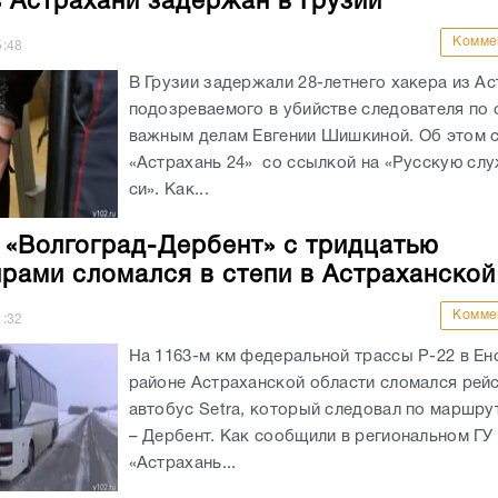
з Астрахани задержан в Грузии
Комме
5:48
В Грузии задержали 28-летнего хакера из Ас
подозреваемого в убийстве следователя по
важным делам Евгении Шишкиной. Об этом 
«Астрахань 24» со ссылкой на «Русскую слу
си». Как...
 «Волгоград-Дербент» с тридцатью
рами сломался в степи в Астраханской
Комме
1:32
На 1163-м км федеральной трассы Р-22 в Е
районе Астраханской области сломался рей
автобус Setra, который следовал по маршру
– Дербент. Как сообщили в региональном Г
«Астрахань...