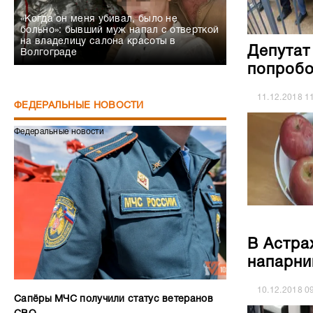
«Когда он меня убивал, было не
больно»: бывший муж напал с отверткой
на владелицу салона красоты в
Депутат
Волгограде
попробо
11.12.2018
1
ФЕДЕРАЛЬНЫЕ НОВОСТИ
Федеральные новости
В Астра
напарни
10.12.2018
0
Сапёры МЧС получили статус ветеранов