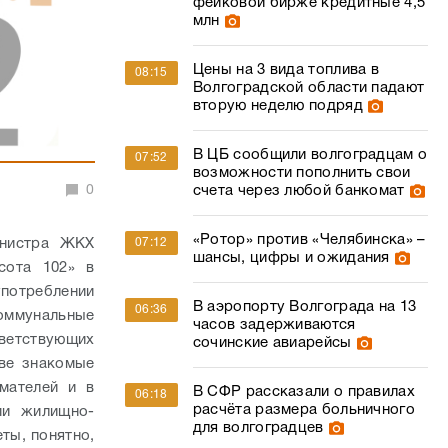
фейковой бирже кредитные 4,5
млн
Цены на 3 вида топлива в
08:15
Волгоградской области падают
вторую неделю подряд
В ЦБ сообщили волгоградцам о
07:52
возможности пополнить свои
0
счета через любой банкомат
«Ротор» против «Челябинска» –
инистра ЖКХ
07:12
шансы, цифры и ожидания
сота 102» в
отреблении
В аэропорту Волгограда на 13
06:36
ммунальные
часов задерживаются
ветствующих
сочинские авиарейсы
ве знакомые
мателей и в
В СФР рассказали о правилах
06:18
расчёта размера больничного
ми жилищно-
для волгоградцев
ты, понятно,