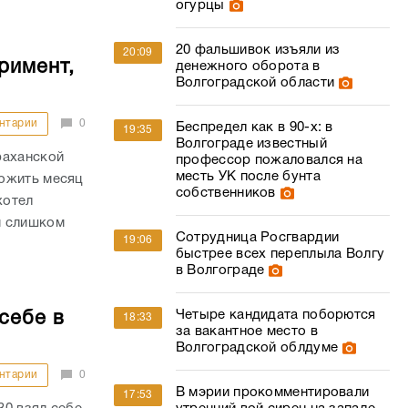
огурцы
20 фальшивок изъяли из
20:09
римент,
денежного оборота в
Волгоградской области
нтарии
0
Беспредел как в 90-х: в
19:35
Волгограде известный
раханской
профессор пожаловался на
месть УК после бунта
рожить месяц
собственников
хотел
м слишком
Сотрудница Росгвардии
19:06
быстрее всех переплыла Волгу
в Волгограде
Четыре кандидата поборются
себе в
18:33
за вакантное место в
Волгоградской облдуме
нтарии
0
В мэрии прокомментировали
17:53