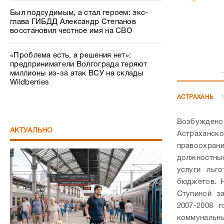
Был подсудимым, а стал героем: экс-
глава ГИБДД Александр Степанов
восстановил честное имя на СВО
«Проблема есть, а решения нет»:
предприниматели Волгограда теряют
миллионы из-за атак ВСУ на склады
Wildberries
АСТРАХАНЬ
1
Возбуждено
АКТУАЛЬНО
Астраханск
правоохра
должностн
услуги льг
бюджетов. 
Ступиной з
2007-2008 
коммунальны