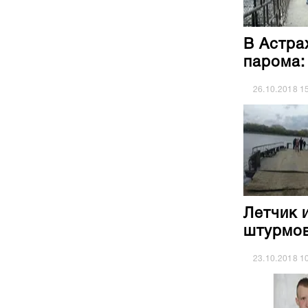
В Астра
парома:
26.10.2018
1
Летчик 
штурмов
23.10.2018
1