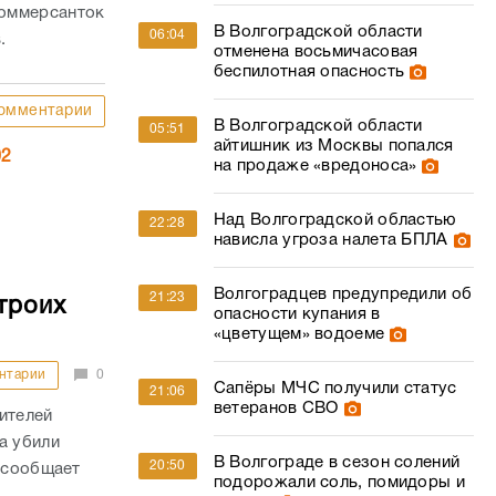
коммерсанток
В Волгоградской области
06:04
.
отменена восьмичасовая
беспилотная опасность
омментарии
В Волгоградской области
05:51
айтишник из Москвы попался
02
на продаже «вредоноса»
Над Волгоградской областью
22:28
нависла угроза налета БПЛА
Волгоградцев предупредили об
21:23
троих
опасности купания в
«цветущем» водоеме
нтарии
0
Сапёры МЧС получили статус
21:06
ветеранов СВО
ителей
а убили
В Волгограде в сезон солений
20:50
м сообщает
подорожали соль, помидоры и