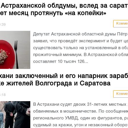
 Астраханской облдумы, вслед за сара
ет месяц протянуть «на копейки»
Комме
0:39
Депутат Астраханской областной думы Пётр
заявил, что проведёт эксперимент и будет ц
существовать только на установленный в об
прожиточный минимум. В Астраханской обла
составляет 10 тысяч 126...
хани заключенный и его напарник зара
хе жителей Волгограда и Саратова
Комме
5:18
В Астрахани судят двоих 31-летних местных
обвиняемых в мошенничестве. По сообщени
регионального УМВД, один из фигурантов, р
судимый за кражи, угон и незаконный оборо