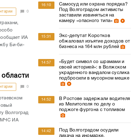
Самосуд или охрана порядка?
16:10
Под Волгоградом активисты
нтарии
0
заставили извиняться на
камеру «опасного типа»
трахани,
 особо
Экс-депутат Коротков
15:31
сообщает ИА
обжаловал изъятие доходов от
жбу Би-би-
бизнеса на 164 млн рублей
«Будет символ со шрамами и
14:57
своей историей»: в Волжском
украденного вандалом суслика
 области
подбросили в мусорном мешке
нтарии
0
нотаевском
В Ростове задержали водителя
14:52
из Мелитополя по делу о
совый
поджоге фургона с топливом
ту Волгоград
У МЧС ИА
Под Волгоградом осудили
14:42
лихача на иномарке,