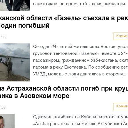
наркотиков, во время отбывания наказания..
ханской области «Газель» съехала в рек
 один погибший
Комме
5:06
Сегодня 24-летний житель села Восток, упр
грузовой тентованой «Газелью» вместе с 21
пассажиром, гражданином Узбекистана, скат
парома в реку Енотаевка. По сообщению ре
УМВД, молодые люди двигались в сторону...
из Астраханской области погиб при кру
ика в Азовском море
Комме
0:58
Одним из погибших на Кубани пилотов штур
«Альбатрос» оказался житель Ахтубинска А