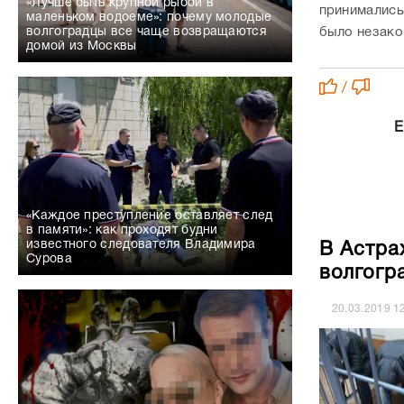
«Лучше быть крупной рыбой в
принимались
маленьком водоеме»: почему молодые
было незако
волгоградцы все чаще возвращаются
домой из Москвы
/
Е
«Каждое преступление оставляет след
в памяти»: как проходят будни
известного следователя Владимира
В Астра
Сурова
волгогр
20.03.2019
1