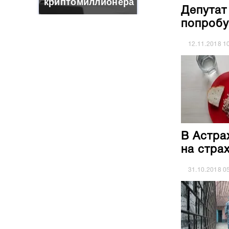
криптомиллионера
Депутат
попробу
12.11.2018
1
В Астра
на стра
31.10.2018
0