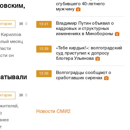
сгубившего 40-летнего
товским,
мужчину
Владимир Путин объявил о
нтарии
0
13:41
кадровых и структурных
изменениях в Минобороны
 Кириллов
елый месяц
«Тебе кирдык!»: волгоградский
ласти
13:39
суд приступил к допросу
сти он
блогера Ульянова
Волгоградцы сообщают о
13:36
батывали
сработавших сиренах
нтарии
0
 жителей,
Новости СМИ2
ю
анее
т