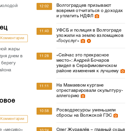
Волгоградцев призывают
 молодой
12:02
вовремя отчитаться о доходах
и уплатить НДФЛ
дец
УФСБ и полиция в Волгограде
11:40
уложили на землю взломщиков
Комментарии
«Госуслуг»
сной жары
«Сейчас это прекрасное
дня днем в
11:28
место»: Андрей Бочаров
 берегу
увидел в Серафимовичском
айона
районе изменения к лучшему
На Мамаевом кургане
11:11
отреставрировали скульптуру-
аллегорию
совое
Росводресурсы уменьшили
10:58
сбросы на Волжской ГЭС
Комментарии
е «месиво»
Олег Журавлёв – главный судья
10:24