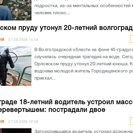
подростка, из-за ментальных особенностей
человек плохо...
ском пруду утонул 20-летний волгогра
ИЯ
07.08.2026
14:54
В Волгоградской области на фоне 40-граду
случилась очередная трагедия на воде. Сего
Орловском пруду утонул 20-летний юноша. К
водоема молодой житель Городищенского р
приехал...
граде 18-летний водитель устроил мас
еревертышем: пострадали двое
ИЯ
07.08.2026
12:58
Заторопившийся водитель устроил дорожно