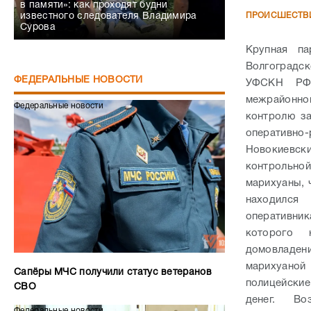
в памяти»: как проходят будни
ПРОИСШЕСТВ
известного следователя Владимира
Сурова
Крупная па
Волгоградск
ФЕДЕРАЛЬНЫЕ НОВОСТИ
УФСКН РФ 
межрайонно
Федеральные новости
контролю з
оперативн
Новокиевск
контрольно
марихуаны, 
находился 
оперативни
которого н
домовладен
марихуаной
Сапёры МЧС получили статус ветеранов
полицейски
СВО
денег.
Во
Федеральные новости