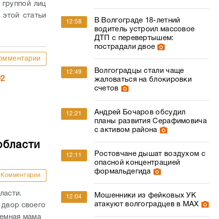
 группой лиц
 этой статьи
В Волгограде 18-летний
12:58
водитель устроил массовое
ДТП с перевертышем:
пострадали двое
омментарии
Волгоградцы стали чаще
12:49
02
жаловаться на блокировки
счетов
Андрей Бочаров обсудил
12:21
планы развития Серафимовича
с активом района
области
Ростовчане дышат воздухом с
12:11
опасной концентрацией
формальдегида
Комментарии
ласти.
Мошенники из фейковых УК
12:04
атакуют волгоградцев в МАХ
 двор своего
иемная мама