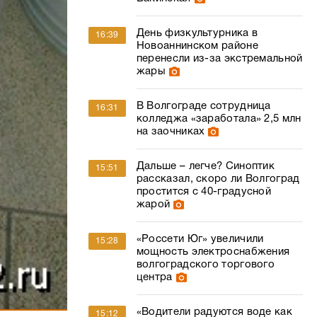
День физкультурника в
16:39
Новоаннинском районе
перенесли из-за экстремальной
жары
В Волгограде сотрудница
16:31
колледжа «заработала» 2,5 млн
на заочниках
Дальше – легче? Синоптик
15:51
рассказал, скоро ли Волгоград
простится с 40-градусной
жарой
«Россети Юг» увеличили
15:28
мощность электроснабжения
волгоградского торгового
центра
«Водители радуются воде как
15:12