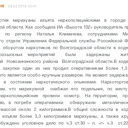
ИЯ
03.02.2010 10:41
ртия марихуаны изъята наркополицейскими в городе
ой области. Как сообщила ИА «Высота 102» руководитель 
по региону Наталья Климачева, сотрудниками Мих
го отдела Управления Федеральной службы Российской Ф
а оборотом наркотиков по Волгоградской области в ходе
о-розыскных мероприятий были задержаны жит
ий Новоаннинского района Волгоградской области.
В ход
й закупки один из них продал оперативникам более 1,3
что является особо крупным размером. На момент задерж
в состоянии наркотического опьянения. Наркоторго
кам, что марихуаной снабжал его подельник, по месту
аркополицейские провели осмотр. На территории, пр
ию, в погребе оперативники обнаружили металличес
 массой около 2 килограммов.
В общей сложности в хо
е изъяли более 3,3 килограммов марихуаны, а также кр
збуждено уголовное дело по ч.3 ст.30 – п. «г» ч.3 ст.