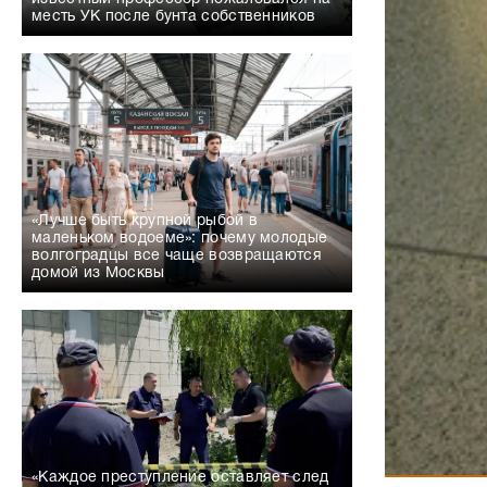
месть УК после бунта собственников
«Лучше быть крупной рыбой в
маленьком водоеме»: почему молодые
волгоградцы все чаще возвращаются
домой из Москвы
«Каждое преступление оставляет след