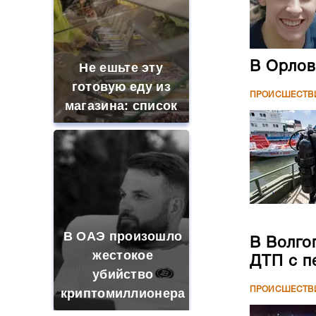
В Орлов
Не ешьте эту
готовую еду из
ПРОИСШЕСТВ
магазина: список
В ОАЭ произошло
В Волго
жестокое
ДТП с п
убийство
ПРОИСШЕСТВ
криптомиллионера