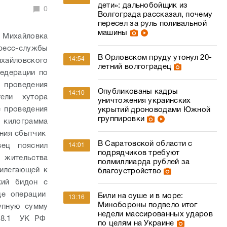
дети»: дальнобойщик из
0
Волгограда рассказал, почему
пересел за руль поливальной
машины
 Михайловка
пресс-службы
В Орловском пруду утонул 20-
14:54
айловского
летний волгоградец
едерации по
 проведения
Опубликованы кадры
14:10
ели хутора
уничтожения украинских
е проведения
укрытий дроноводами Южной
группировки
 килограмма
ания сбытчик
В Саратовской области с
вец пояснил
14:01
подрядчиков требуют
 жительства
полмиллиарда рублей за
илегающей к
благоустройство
кий бидон с
де операции
Били на суше и в море:
13:16
Минобороны подвело итог
упную сумму
недели массированных ударов
228.1 УК РФ
по целям на Украине