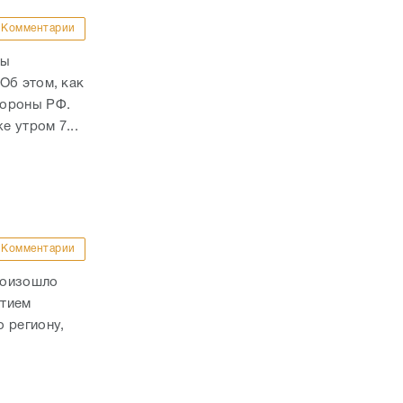
Комментарии
ны
Об этом, как
бороны РФ.
е утром 7...
Комментарии
роизошло
стием
 региону,