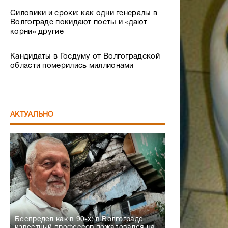
Силовики и сроки: как одни генералы в
Волгограде покидают посты и «дают
корни» другие
Кандидаты в Госдуму от Волгоградской
области померились миллионами
АКТУАЛЬНО
Беспредел как в 90-х: в Волгограде
известный профессор пожаловался на