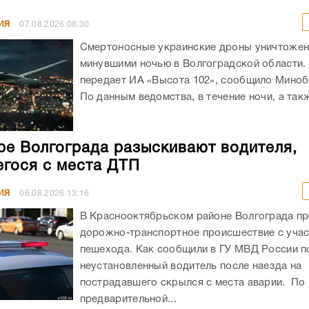
ИЯ
07.08.2026
08:30
Смертоносные украинские дроны уничтоже
минувшими ночью в Волгоградской области. 
передает ИА «Высота 102», сообщило Мино
По данным ведомства, в течение ночи, а такж
ре Волгограда разыскивают водителя,
гося с места ДТП
ИЯ
06.08.2026
13:16
В Краснооктябрьском районе Волгограда п
дорожно-транспортное происшествие с уча
пешехода. Как сообщили в ГУ МВД России по
неустановленный водитель после наезда на
пострадавшего скрылся с места аварии. По
предварительной...