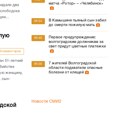
матча «Ротор» – «Челябинск»
радали два
ослободска
ии...
В Камышине пьяный сын забил
09:54
до смерти пожилую мать
лую
Первое предупреждение:
09:40
волгоградским должникам за
свет придут цветные платежки
Комментарии
н 51-летний
7 жителей Волгоградской
09:30
убийстве
области подхватили опасные
болезни от клещей
ую женщину,
, сын-
Новости СМИ2
адской