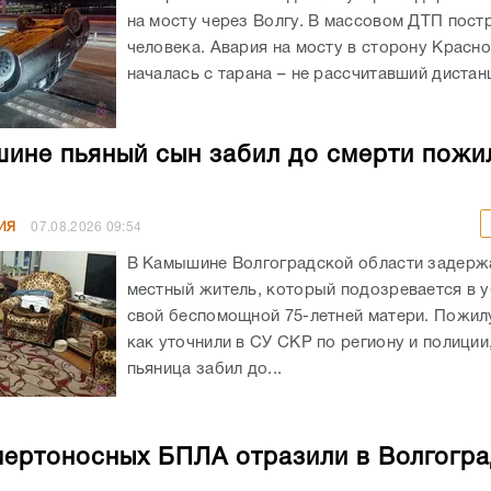
на мосту через Волгу. В массовом ДТП пост
человека. Авария на мосту в сторону Красн
началась с тарана – не рассчитавший дистанц
ине пьяный сын забил до смерти пожи
ИЯ
07.08.2026
09:54
В Камышине Волгоградской области задержа
местный житель, который подозревается в 
свой беспомощной 75-летней матери. Пожил
как уточнили в СУ СКР по региону и полиции
пьяница забил до...
мертоносных БПЛА отразили в Волгогр