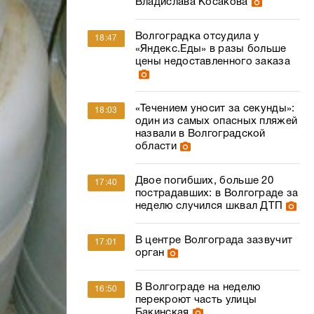
Владислава Косакова
Волгоградка отсудила у
18:47
«Яндекс.Еды» в разы больше
цены недоставленного заказа
«Течением уносит за секунды»:
18:03
один из самых опасных пляжей
назвали в Волгоградской
области
Двое погибших, больше 20
17:40
пострадавших: в Волгограде за
неделю случился шквал ДТП
В центре Волгограда зазвучит
17:01
орган
В Волгограде на неделю
16:50
перекроют часть улицы
Бакинская