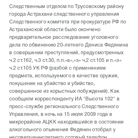
Следственным отделом по Трусовскому району
города Астрахани следственного управления
Следственного комитета при прокуратуре РФ по
Астраханской области было окончено
предварительное расследование уголовного
дела по обвинению 20-летнего Дениса Федянина
в совершении преступлений, предусмотренных
ч.2 ст.162, ч.3 ст.30, п.п.«а»,«з» ч.2 ст.105 и п.«з»
ч.2 ст.105 УК РФ (разбой с применением
предмета, используемого в качестве оружия,
покушение на убийство и убийство,
совершенное из корыстных побуждений). Как
сообщили корреспонденту ИА "Высота 102" в
пресс-службе регионального Следственного
Управления, в ночь на 15 июля 2009 года в
микрорайоне АЦКК находившийся в состоянии
алкогольного опьянения Федянин отобрал у
несовершеннолетнего сотовый телефон