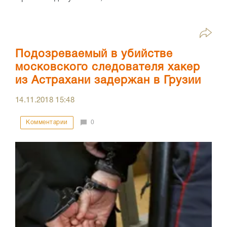
Подозреваемый в убийстве
московского следователя хакер
из Астрахани задержан в Грузии
14.11.2018
15:48
Комментарии
0