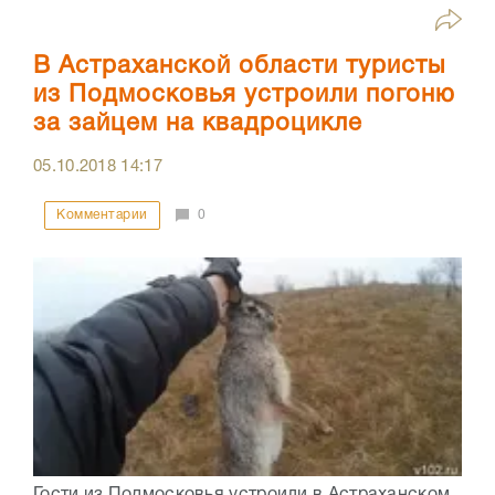
В Астраханской области туристы
из Подмосковья устроили погоню
за зайцем на квадроцикле
05.10.2018
14:17
Комментарии
0