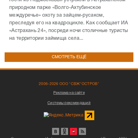
Гости из Подмосковья устроили в Астраханском
природном парке «Волго-Ахтубинское
междуречье» охоту за зайцем-русаком,
преследуя его на квадроцикле. Как сообщает ИА
«Астрахань 24», посреди ночи столичные туристы
на территории займища села...
СМОТРЕТЬ ЕЩЁ
2006-2026 ООО "СВЖ"ОСТРОВ"
Реклама на сайте
Системы рекомендаций