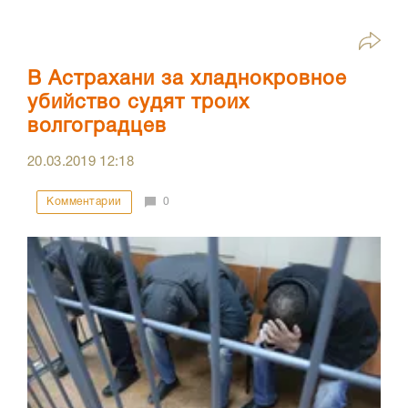
В Астрахани за хладнокровное
убийство судят троих
волгоградцев
20.03.2019
12:18
Комментарии
0