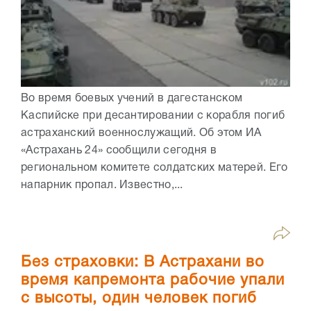
Во время боевых учений в дагестанском
Каспийске при десантировании с корабля погиб
астраханский военнослужащий. Об этом ИА
«Астрахань 24» сообщили сегодня в
региональном комитете солдатских матерей. Его
напарник пропал. Известно,...
Без страховки: В Астрахани во
время капремонта рабочие упали
с высоты, один человек погиб