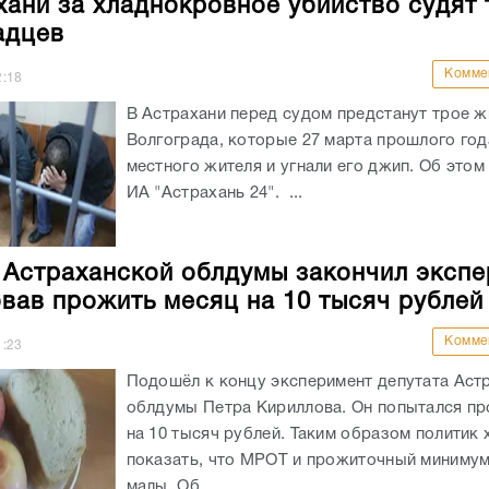
хани за хладнокровное убийство судят 
адцев
Комме
2:18
В Астрахани перед судом предстанут трое ж
Волгограда, которые 27 марта прошлого год
местного жителя и угнали его джип. Об это
ИА "Астрахань 24". ...
 Астраханской облдумы закончил экспе
вав прожить месяц на 10 тысяч рублей
Комме
1:23
Подошёл к концу эксперимент депутата Аст
облдумы Петра Кириллова. Он попытался п
на 10 тысяч рублей. Таким образом политик 
показать, что МРОТ и прожиточный миниму
малы. Об...