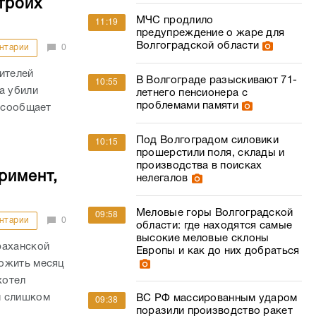
троих
МЧС продлило
11:19
предупреждение о жаре для
Волгоградской области
нтарии
0
ителей
В Волгограде разыскивают 71-
10:55
а убили
летнего пенсионера с
проблемами памяти
м сообщает
Под Волгоградом силовики
10:15
прошерстили поля, склады и
производства в поисках
римент,
нелегалов
Меловые горы Волгоградской
09:58
нтарии
0
области: где находятся самые
высокие меловые склоны
раханской
Европы и как до них добраться
рожить месяц
хотел
м слишком
ВС РФ массированным ударом
09:38
поразили производство ракет