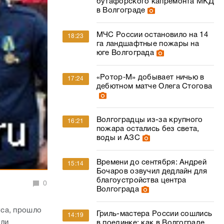
бутафорского капремонта МКД
в Волгограде
МЧС России остановило на 14
18:23
га ландшафтные пожары на
юге Волгограда
«Ротор‑М» добывает ничью в
17:24
дебютном матче Олега Стогова
Волгоградцы из-за крупного
16:21
пожара остались без света,
воды и АЗС
Времени до сентября: Андрей
15:14
Бочаров озвучил дедлайн для
благоустройства центра
0
Волгограда
уса, прошло
Гриль-мастера России сошлись
14:19
или
в поединке: как в Волгограде