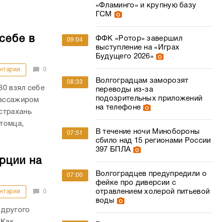
«Фламинго» и крупную базу
ГСМ
себе в
ФФК «Ротор» завершил
09:04
выступление на «Играх
Будущего 2026»
нтарии
0
Волгоградцам заморозят
08:33
30 взял себе
переводы из-за
подозрительных приложений
пассажиром
на телефоне
страхань
итомца,
В течение ночи Минобороны
07:51
сбило над 15 регионами России
397 БПЛА
рции на
Волгоградцев предупредили о
07:00
фейке про диверсии с
отравлением холерой питьевой
нтарии
0
воды
 другого