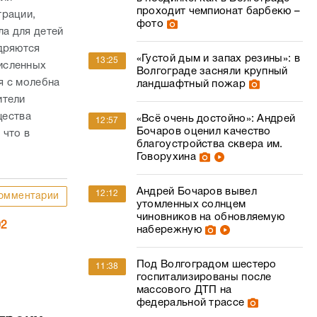
проходит чемпионат барбекю –
трации,
фото
ла для детей
едряются
«Густой дым и запах резины»: в
13:25
исленных
Волгограде засняли крупный
я с молебна
ландшафтный пожар
ители
щества
«Всё очень достойно»: Андрей
12:57
Бочаров оценил качество
 что в
благоустройства сквера им.
Говорухина
Андрей Бочаров вывел
12:12
омментарии
утомленных солнцем
чиновников на обновляемую
02
набережную
Под Волгоградом шестеро
11:38
госпитализированы после
массового ДТП на
федеральной трассе