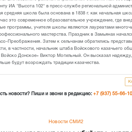
нту ИА "Высота 102" в пресс-службе региональной админис
я средняя школа была основана в 1838 г. как начальная шко
йчас это современное образовательное учреждение, где вн
ые программы, учителя школы являются лауреатами многоч
рофессионального мастерства. Праздник в Замьянах началс
асо-Преображения. Затем к сельчанам обратились представ
сти, в частности, начальник штаба Войскового казачьего об
 Войско Донское» Виктор Могильный. Он высказал надежду,
альше будут возрождать традиции казачества.
К
сть новости? Пиши и звони в редакцию:
+7 (937) 55-66-1
Новости СМИ2