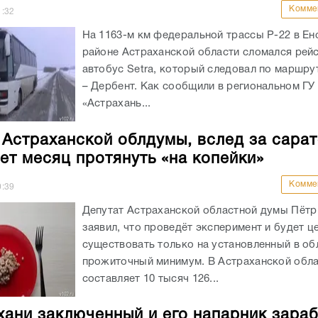
Комме
1:32
На 1163-м км федеральной трассы Р-22 в Е
районе Астраханской области сломался рей
автобус Setra, который следовал по маршру
– Дербент. Как сообщили в региональном Г
«Астрахань...
 Астраханской облдумы, вслед за сара
ет месяц протянуть «на копейки»
Комме
0:39
Депутат Астраханской областной думы Пётр
заявил, что проведёт эксперимент и будет ц
существовать только на установленный в об
прожиточный минимум. В Астраханской обла
составляет 10 тысяч 126...
хани заключенный и его напарник зара