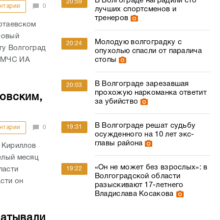
В Волгограде наградили сто
20:59
нтарии
0
лучших спортсменов и
тренеров
нотаевском
совый
Молодую волгоградку с
20:24
ту Волгоград
опухолью спасли от паралича
стопы
У МЧС ИА
В Волгограде зарезавшая
20:03
прохожую наркоманка ответит
товским,
за убийство
В Волгограде решат судьбу
19:31
нтарии
0
осужденного на 10 лет экс-
главы района
 Кириллов
елый месяц
«Он не может без взрослых»: в
19:22
ласти
Волгоградской области
сти он
разыскивают 17-летнего
Владислава Косакова
батывали