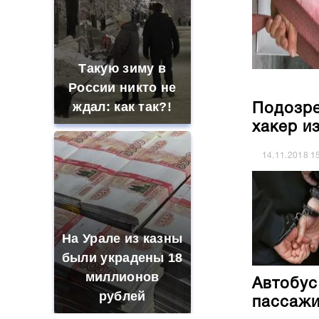
Такую зиму в
России никто не
ждал: как так?!
Подозре
хакер и
14.11.2018
1
На Урале из казны
были украдены 18
миллионов
Автобус
рублей
пассажи