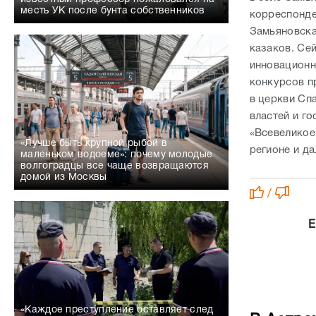
месть УК после бунта собственников
корреспонде
Замьяновска
казаков. Се
инновационн
конкурсов п
в церкви Сп
властей и го
«Всевеликое
«Лучше быть крупной рыбой в
регионе и д
маленьком водоеме»: почему молодые
волгоградцы все чаще возвращаются
домой из Москвы
/
Е
«Каждое преступление оставляет след