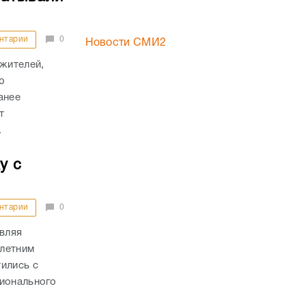
нтарии
0
Новости СМИ2
 жителей,
ю
анее
т
.
у с
нтарии
0
авляя
-летним
ились с
гионального