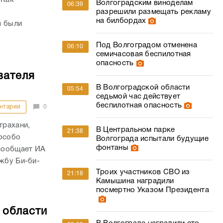
 Как
Волгоградским виноделам
06:39
разрешили размещать рекламу
на билбордах
я были
Под Волгоградом отменена
06:10
семичасовая беспилотная
опасность
вателя
В Волгоградской области
05:54
седьмой час действует
беспилотная опасность
нтарии
0
трахани,
В Центральном парке
21:38
 особо
Волгограда испытали будущие
фонтаны
сообщает ИА
жбу Би-би-
Троих участников СВО из
21:18
Камышина наградили
посмертно Указом Президента
 области