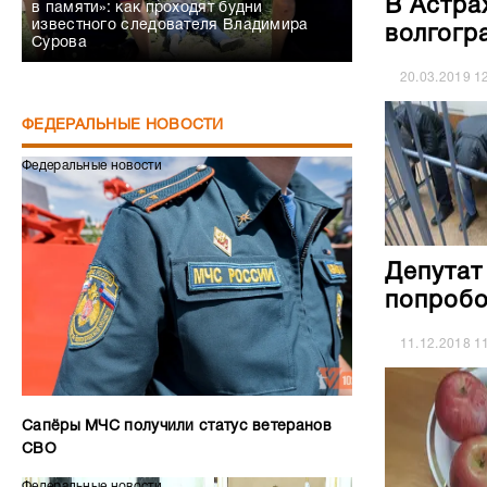
В Астра
в памяти»: как проходят будни
известного следователя Владимира
волгогр
Сурова
20.03.2019
1
ФЕДЕРАЛЬНЫЕ НОВОСТИ
Федеральные новости
Депутат
попробо
11.12.2018
1
Сапёры МЧС получили статус ветеранов
СВО
Федеральные новости