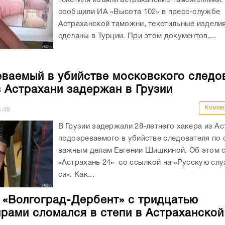
текстиля изъяли астраханские таможенники.
сообщили ИА «Высота 102» в пресс-службе
Астраханской таможни, текстильные издели
сделаны в Турции. При этом документов,...
ваемый в убийстве московского следо
з Астрахани задержан в Грузии
Комме
5:48
В Грузии задержали 28-летнего хакера из Ас
подозреваемого в убийстве следователя по
важным делам Евгении Шишкиной. Об этом 
«Астрахань 24» со ссылкой на «Русскую слу
си». Как...
 «Волгоград-Дербент» с тридцатью
рами сломался в степи в Астраханской