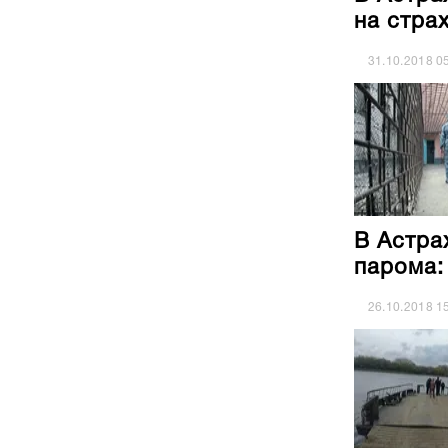
на стра
31.10.2018
0
В Астра
парома:
26.10.2018
1