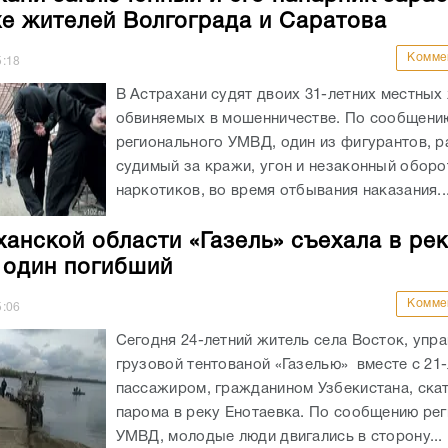
хе жителей Волгограда и Саратова
Комме
5:18
В Астрахани судят двоих 31-летних местных
обвиняемых в мошенничестве. По сообщени
регионального УМВД, один из фигурантов, р
судимый за кражи, угон и незаконный оборо
наркотиков, во время отбывания наказания..
ханской области «Газель» съехала в рек
 один погибший
Комме
5:06
Сегодня 24-летний житель села Восток, упр
грузовой тентованой «Газелью» вместе с 21
пассажиром, гражданином Узбекистана, скат
парома в реку Енотаевка. По сообщению ре
УМВД, молодые люди двигались в сторону...