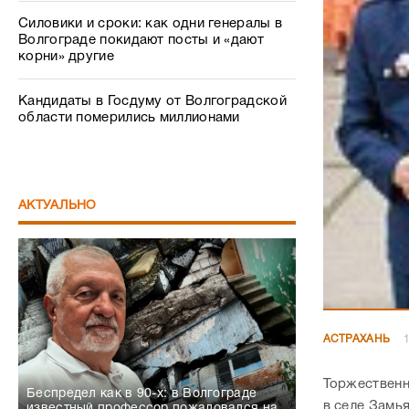
Силовики и сроки: как одни генералы в
Волгограде покидают посты и «дают
корни» другие
Кандидаты в Госдуму от Волгоградской
области померились миллионами
АКТУАЛЬНО
АСТРАХАНЬ
1
Торжественн
Беспредел как в 90-х: в Волгограде
в селе Замь
известный профессор пожаловался на