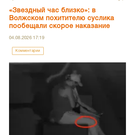
«Звездный час близко»: в
Волжском похитителю суслика
пообещали скорое наказание
04.08.2026
17:19
Комментарии