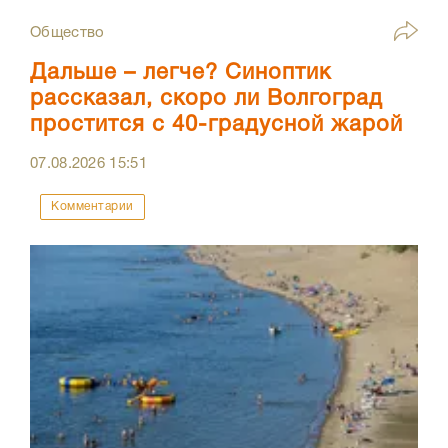
Общество
Дальше – легче? Синоптик
рассказал, скоро ли Волгоград
простится с 40-градусной жарой
07.08.2026
15:51
Комментарии