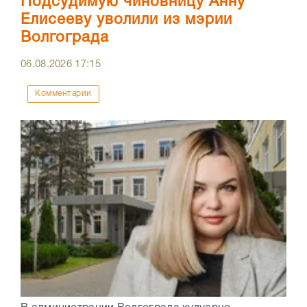
Подсудимую чиновницу Анну
Елисееву уволили из мэрии
Волгограда
06.08.2026
17:15
Комментарии