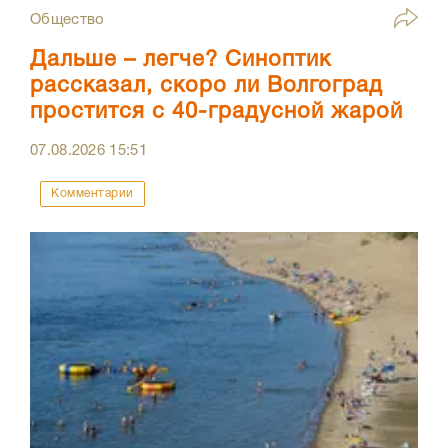
Общество
Дальше – легче? Синоптик
рассказал, скоро ли Волгоград
простится с 40-градусной жарой
07.08.2026
15:51
Комментарии