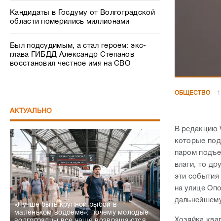
Кандидаты в Госдуму от Волгоградской
области померились миллионами
Был подсудимым, а стал героем: экс-
глава ГИБДД Александр Степанов
восстановил честное имя на СВО
ОБЩЕСТВО
1
АКТУАЛЬНО
В редакцию 
которые под
паром подъе
влаги, то д
эти события
на улице Опо
дальнейшему
«Лучше быть крупной рыбой в
маленьком водоеме»: почему молодые
Хозяйка квар
волгоградцы все чаще возвращаются