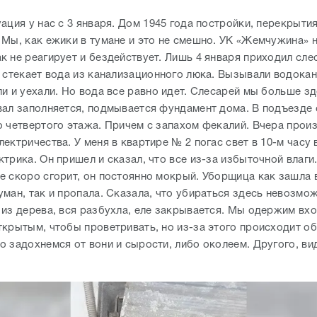
ация у нас с 3 января. Дом 1945 года постройки, перекрыти
 Мы, как ежики в тумане и это не смешно. УК «Жемчужина» 
 не реагирует и бездействует. Лишь 4 января приходил слес
 стекает вода из канализационного люка. Вызывали водокана
и и уехали. Но вода все равно идет. Слесарей мы больше зд
вал заполняется, подмывается фундамент дома. В подъезде
о четвертого этажа. Причем с запахом фекалий. Вчера прои
ектричества. У меня в квартире № 2 погас свет в 10-м часу 
трика. Он пришел и сказал, что все из-за избыточной влаги
е скоро сгорит, он постоянно мокрый. Уборщица как зашла 
ман, так и пропала. Сказала, что убираться здесь невозмож
 из дерева, вся разбухла, еле закрывается. Мы одержим вх
ткрытым, чтобы проветривать, но из-за этого происходит о
о задохнемся от вони и сырости, либо околеем. Другого, ви