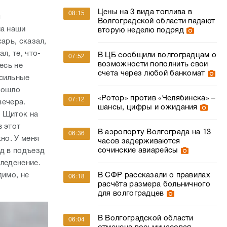
Цены на 3 вида топлива в
08:15
я
Волгоградской области падают
на наши
вторую неделю подряд
арь, сказал,
л, те, что-
В ЦБ сообщили волгоградцам о
07:52
возможности пополнить свои
есь не
счета через любой банкомат
 сильные
зошло
«Ротор» против «Челябинска» –
07:12
вечера.
шансы, цифры и ожидания
. Щиток на
в этот
В аэропорту Волгограда на 13
06:36
но. У меня
часов задерживаются
сочинские авиарейсы
од в подъезд
бледенение.
димо, не
В СФР рассказали о правилах
06:18
расчёта размера больничного
для волгоградцев
В Волгоградской области
06:04