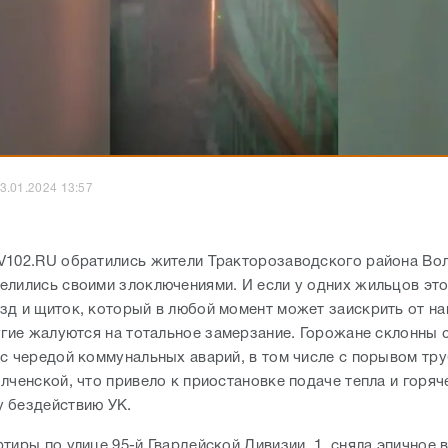
3.01.2024 13:57
V102.RU обратились жители Тракторозаводского района Вол
елились своими злоключениями. И если у одних жильцов это
зд и щиток, который в любой момент может заискрить от н
ругие жалуются на тотальное замерзание. Горожане склонны 
 с чередой коммунальных аварий, в том числе с порывом тр
лченской, что привело к приостановке подаче тепла и горяч
 бездействию УК.
тиры по улице 95-й Гвардейской Дивизии, 1, сняла эпичное 