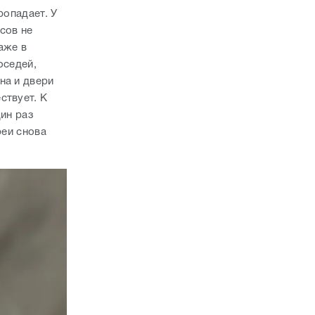
ропадает. У
сов не
аже в
оседей,
на и двери
ствует. К
дин раз
реи снова