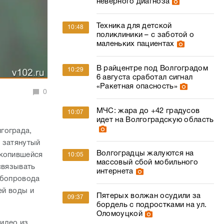
неверного диагноза
Техника для детской
10:48
поликлиники – с заботой о
маленьких пациентах
В райцентре под Волгоградом
10:29
6 августа сработал сигнал
«Ракетная опасность»
0
МЧС: жара до +42 градусов
10:07
идет на Волгоградскую область
гограда,
 затянутый
Волгоградцы жалуются на
акопившейся
10:05
массовый сбой мобильного
связывать
интернета
убопровода
ей воды и
Пятерых волжан осудили за
09:37
бордель с подростками на ул.
Оломоуцкой
видео из