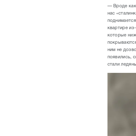
— Вроде как 
нас «сталин
поднимается
квартире из
которые ниж
покрываются
ним не дозво
появились, с
стали ледян