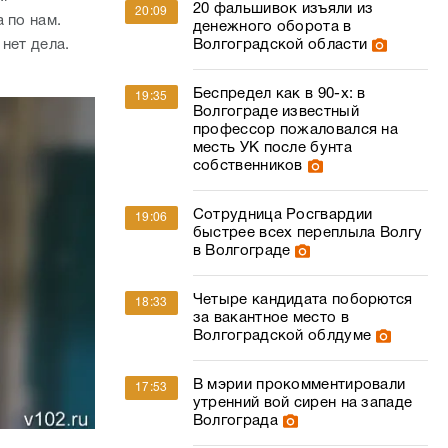
20 фальшивок изъяли из
20:09
 по нам.
денежного оборота в
Волгоградской области
 нет дела.
Беспредел как в 90-х: в
19:35
Волгограде известный
профессор пожаловался на
месть УК после бунта
собственников
Сотрудница Росгвардии
19:06
быстрее всех переплыла Волгу
в Волгограде
Четыре кандидата поборются
18:33
за вакантное место в
Волгоградской облдуме
В мэрии прокомментировали
17:53
утренний вой сирен на западе
Волгограда