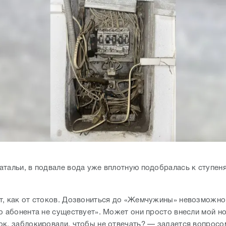
атальи, в подвале вода уже вплотную подобралась к ступен
т, как от стоков. Дозвониться до «Жемчужины» невозможно
го абонента не существует». Может они просто внесли мой н
ок, заблокировали, чтобы не отвечать? — задается вопросо