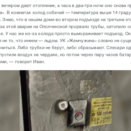
вечером дают отопление, а часа в два-три ночи оно снова п
ка». В комнатах холод собачий — температура выше 14 граду
. Знаю, что в нашем доме во втором подъезде на третьем эт
-за этой аварии на Ополченской прорвало трубы, затопило с
е. У нас же из-за холода просто вымораживает подъезд. Ок
 не то, что инеем — льдом. УК «Жемчужина» словно не суще
ниться. Либо трубки не берут, либо сбрасывают. Слесари о
пустили воздух на чердаке, но потом через пару часов бата
ыми, — говорит Иван.