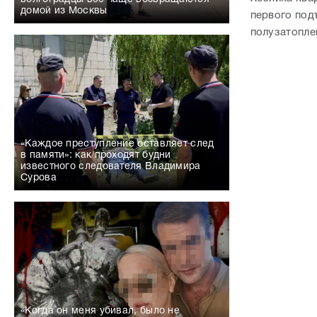
домой из Москвы
первого под
полузатопле
«Каждое преступление оставляет след
в памяти»: как проходят будни
известного следователя Владимира
Сурова
«Когда он меня убивал, было не