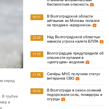
отменена восьмичасовая
беспилотная опасность
В Волгоградской области
05:51
айтишник из Москвы попался
на продаже «вредоноса»
Над Волгоградской областью
22:28
нависла угроза налета БПЛА
Волгоградцев предупредили об
21:23
опасности купания в
«цветущем» водоеме
Сапёры МЧС получили статус
21:06
ветеранов СВО
ям перед
В Волгограде в сезон солений
20:50
подорожали соль, помидоры и
. В трубке
огурцы
омер в
м