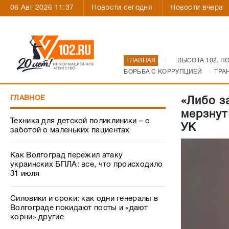
06 Авг 2026 11:37
Новости сегодня
Новости вчера
ГЛАВНАЯ
ВЫСОТА 102. П
БОРЬБА С КОРРУПЦИЕЙ
ТРА
ГЛАВНОЕ
«Либо з
мерзнут
Техника для детской поликлиники – с
УК
заботой о маленьких пациентах
Как Волгоград пережил атаку
украинских БПЛА: все, что происходило
31 июля
Силовики и сроки: как одни генералы в
Волгограде покидают посты и «дают
корни» другие