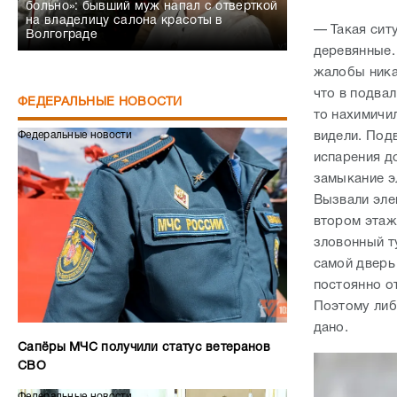
больно»: бывший муж напал с отверткой
на владелицу салона красоты в
— Такая ситу
Волгограде
деревянные.
жалобы никак
что в подвал
ФЕДЕРАЛЬНЫЕ НОВОСТИ
то нахимичил
видели. Под
Федеральные новости
испарения д
замыкание эл
Вызвали элек
втором этаж
зловонный ту
самой дверь
постоянно о
Поэтому либ
дано.
Сапёры МЧС получили статус ветеранов
СВО
Федеральные новости