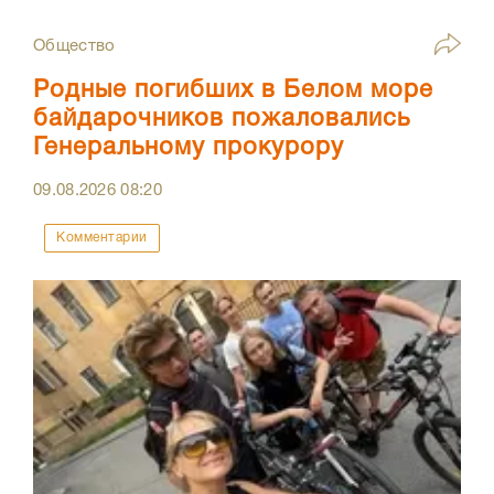
Общество
Родные погибших в Белом море
байдарочников пожаловались
Генеральному прокурору
09.08.2026
08:20
Комментарии