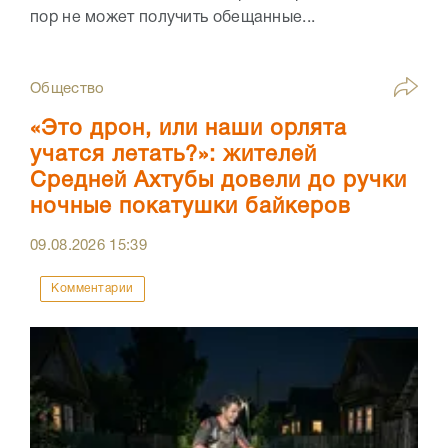
пор не может получить обещанные...
Общество
«Это дрон, или наши орлята
учатся летать?»: жителей
Средней Ахтубы довели до ручки
ночные покатушки байкеров
09.08.2026
15:39
Комментарии