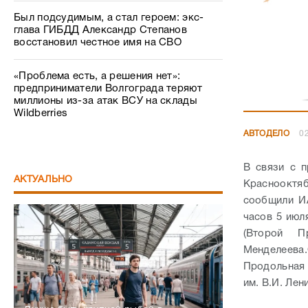
Был подсудимым, а стал героем: экс-
глава ГИБДД Александр Степанов
восстановил честное имя на СВО
«Проблема есть, а решения нет»:
предприниматели Волгограда теряют
миллионы из-за атак ВСУ на склады
Wildberries
АВТОДЕЛО
02
В связи с 
АКТУАЛЬНО
Краснооктя
сообщили И
часов 5 июл
(Второй П
Менделеева.
Продольная 
им. В.И. Лен