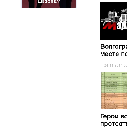
Европа?
Волгогр
месте п
24.11.2011
0
Герои в
протест