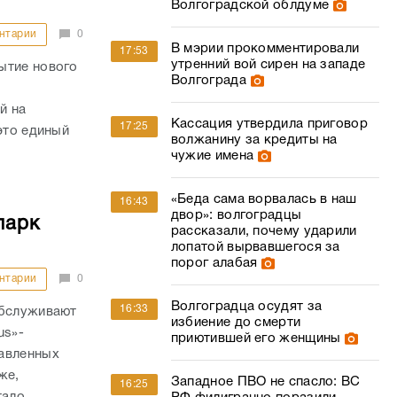
Волгоградской облдуме
нтарии
0
В мэрии прокомментировали
17:53
утренний вой сирен на западе
ытие нового
Волгограда
й на
Кассация утвердила приговор
17:25
это единый
волжанину за кредиты на
чужие имена
«Беда сама ворвалась в наш
16:43
двор»: волгоградцы
парк
рассказали, почему ударили
лопатой вырвавшегося за
порог алабая
нтарии
0
Волгоградца осудят за
16:33
обслуживают
избиение до смерти
us»-
приютившей его женщины
тавленных
же,
Западное ПВО не спасло: ВС
16:25
тало