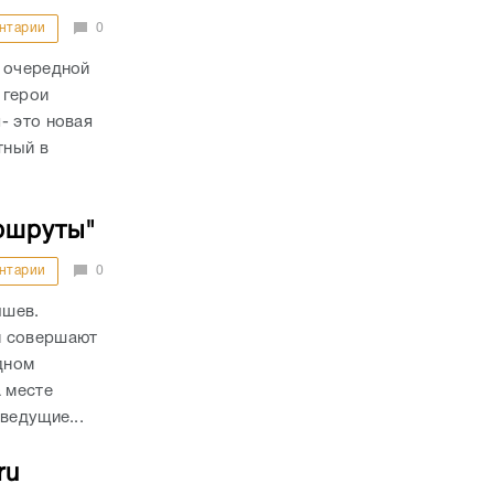
нтарии
0
т очередной
 герои
- это новая
тный в
ршруты"
нтарии
0
ышев.
и совершают
дном
а месте
ведущие...
ru