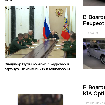
СВО
Федеральные новости
В Волго
Peugeot
16.03.2012
1
Владимир Путин объявил о кадровых и
структурных изменениях в Минобороны
В Волго
KIA Opt
21.02.2012
1