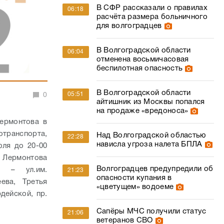
В СФР рассказали о правилах
06:18
расчёта размера больничного
для волгоградцев
В Волгоградской области
06:04
отменена восьмичасовая
беспилотная опасность
В Волгоградской области
05:51
0
айтишник из Москвы попался
на продаже «вредоноса»
ермонтова в
транспорта,
Над Волгоградской областью
22:28
нависла угроза налета БПЛА
юля до 20-00
. Лермонтова
Волгоградцев предупредили об
я – ул.им.
21:23
опасности купания в
ева, Третья
«цветущем» водоеме
дейской, пр.
Сапёры МЧС получили статус
21:06
ветеранов СВО