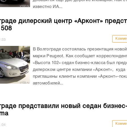
известно ИА...
граде дилерский центр «Арконт» предс
 508
Комме
2:33
В Волгограде состоялась презентация ново
марки Peugeot. Как сообщает корреспонден
«Высота 102» седан бизнес-класса был пред
дилерском центре компании «Арконт», куда
приглашены клиенты компании «Арконт»-пок
автомобилей...
граде представили новый седан бизнес
ima
Комме
4:04