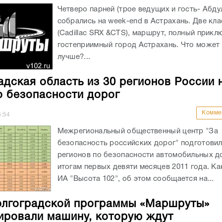
Четверо парней (трое ведущих и гость- Абду
собрались на week-end в Астрахань. Две кл
(Cadillac SRX &CTS), маршрут, полный прикл
гостеприимный город Астрахань. Что может
лучше?...
адская область из 30 регионов России 
о безопасности дорог
Комме
6:54
Межрегиональный общественный центр "За
безопасность российских дорог" подготовил
регионов по безопасности автомобильных д
итогам первых девяти месяцев 2011 года. Ка
ИА "Высота 102", об этом сообщается на...
олгоградской программы «Маршруты»
ировали машину, которую ждут