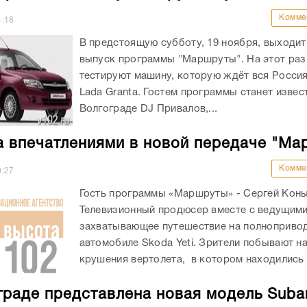
Комме
4:18
В предстоящую субботу, 19 ноября, выходи
выпуск программы "Маршруты". На этот раз
тестируют машину, которую ждёт вся Россия
Lada Granta. Гостем программы станет извес
Волгограде DJ Привалов,...
а впечатлениями в новой передаче "Ма
Комме
0:27
Гость программы «Маршруты» - Сергей Кон
Телевизионный продюсер вместе с ведущим
захватывающее путешествие на полноприво
автомобиле Skoda Yeti. Зрители побывают н
крушения вертолета, в котором находились 
граде представлена новая модель Suba