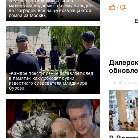
«Лучше быть крупной рыбой в
маленьком водоеме»: почему молодые
/
волгоградцы все чаще возвращаются
домой из Москвы
Е
Дилерск
обновле
«Каждое преступление оставляет след
в памяти»: как проходят будни
13.07.2012
0
известного следователя Владимира
Сурова