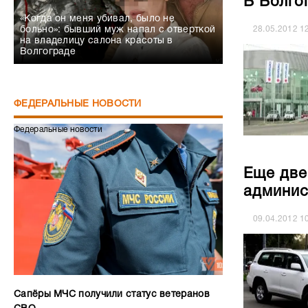
В Волго
«Когда он меня убивал, было не
28.05.2012
1
больно»: бывший муж напал с отверткой
на владелицу салона красоты в
Волгограде
ФЕДЕРАЛЬНЫЕ НОВОСТИ
Федеральные новости
Еще две
админис
09.04.2012
1
Сапёры МЧС получили статус ветеранов