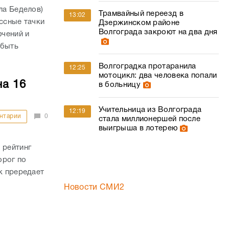
ла Беделов)
Трамвайный переезд в
13:02
ассные тачки
Дзержинском районе
Волгограда закроют на два дня
ючений и
 быть
Волгоградка протаранила
12:25
мотоцикл: два человека попали
на 16
в больницу
Учительница из Волгограда
12:19
нтарии
0
стала миллионершей после
выигрыша в лотерею
 рейтинг
орог по
к прередает
Новости СМИ2