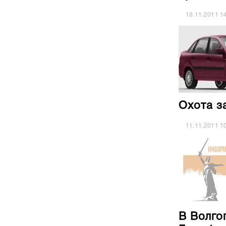
18.11.2011
1
Охота з
11.11.2011
1
В Волго