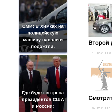
СМИ: В Химках на
полицейскую
машину напали и
Второй 
подожгли.
13.12.2011
0
Где будет встреча
Смотрит
президентов США
и России:
02.12.2011
1