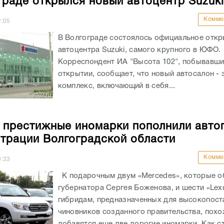
граде открылся новый автоцентр Suzuki
Комме
2:05
В Волгограде состоялось официальное откр
автоцентра Suzuki, самого крупного в ЮФО.
Корреспондент ИА "Высота 102", побывавши
открытии, сообщает, что новый автосалон - 
комплекс, включающий в себя...
 престижные иномарки пополнили авто
трации Волгоградской области
Комме
0:33
К подарочным двум «Мercedes», которые 
губернатора Сергея Боженова, и шести «Lex
гибридам, предназначенных для высокопос
чиновников созданного правительства, похо
добавятся еще две дорогие иномарки. Как с