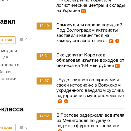
РФ филигранно поразили
логистические центры и склады
на Украине
тавил
Самосуд или охрана порядка?
16:10
Под Волгоградом активисты
заставили извиняться на
нтарии
0
камеру «опасного типа»
й модели
Экс-депутат Коротков
15:31
т ИА
обжаловал изъятие доходов от
ставлен в
бизнеса на 164 млн рублей
 были
лонники
«Будет символ со шрамами и
14:57
своей историей»: в Волжском
украденного вандалом суслика
подбросили в мусорном мешке
-класса
В Ростове задержали водителя
14:52
из Мелитополя по делу о
поджоге фургона с топливом
нтарии
0