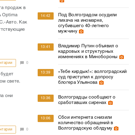
та продаж в
A Optima
Под Волгоградом осудили
14:42
лихача на иномарке,
C.-Авто. Как
сгубившего 40-летнего
утствующие
мужчину
Владимир Путин объявил о
13:41
кадровых и структурных
изменениях в Минобороны
нтарии
0
«Тебе кирдык!»: волгоградский
13:39
 будет
суд приступил к допросу
ом свете.
блогера Ульянова
ла они
Волгоградцы сообщают о
13:36
сработавших сиренах
Сбои интернета снизили
13:06
количество обращений в
Волгоградскую облдуму
нтарии
0