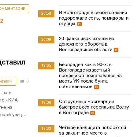
омментарии
В Волгограде в сезон солений
20:50
подорожали соль, помидоры и
02
огурцы
20 фальшивок изъяли из
20:09
денежного оборота в
Волгоградской области
дставил
Беспредел как в 90-х: в
19:35
Волгограде известный
профессор пожаловался на
месть УК после бунта
нтарии
0
собственников
то» в
ого «КИА
Сотрудница Росгвардии
19:06
быстрее всех переплыла Волгу
уне на
в Волгограде
йской улицы
Четыре кандидата поборются
18:33
за вакантное место в