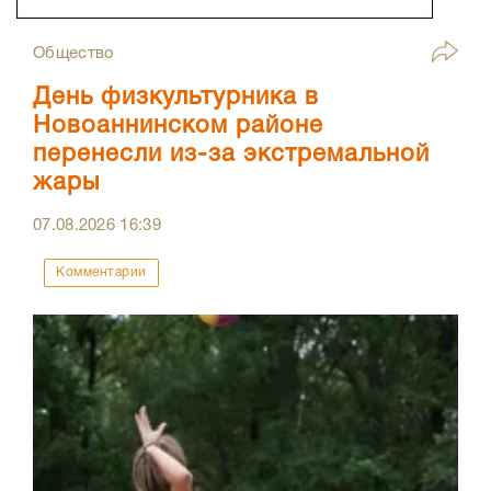
Общество
День физкультурника в
Новоаннинском районе
перенесли из-за экстремальной
жары
07.08.2026
16:39
Комментарии