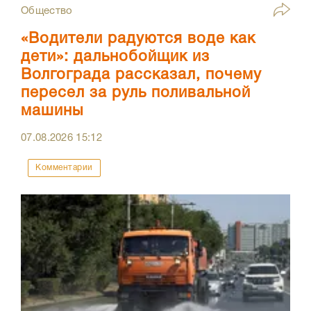
Общество
«Водители радуются воде как
дети»: дальнобойщик из
Волгограда рассказал, почему
пересел за руль поливальной
машины
07.08.2026
15:12
Комментарии