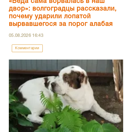
«Беда сама ворвалась в наш
двор»: волгоградцы рассказали,
почему ударили лопатой
вырвавшегося за порог алабая
05.08.2026
16:43
Комментарии