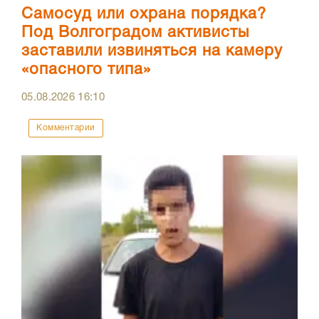
Самосуд или охрана порядка?
Под Волгоградом активисты
заставили извиняться на камеру
«опасного типа»
05.08.2026
16:10
Комментарии