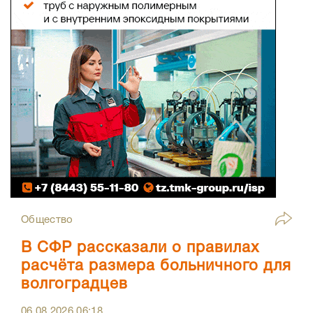
Общество
В СФР рассказали о правилах
расчёта размера больничного для
волгоградцев
06.08.2026
06:18