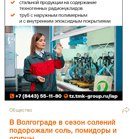
Общество
В Волгограде в сезон солений
подорожали соль, помидоры и