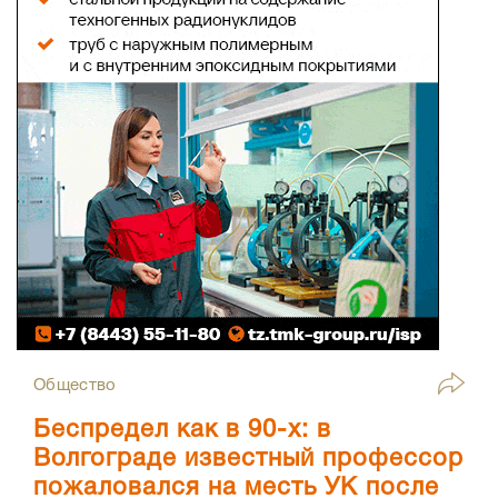
Общество
Беспредел как в 90-х: в
Волгограде известный профессор
пожаловался на месть УК после