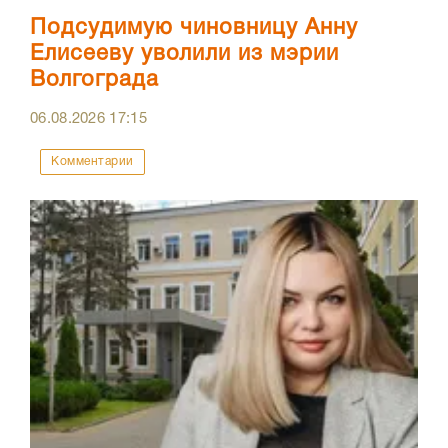
Подсудимую чиновницу Анну
Елисееву уволили из мэрии
Волгограда
06.08.2026
17:15
Комментарии