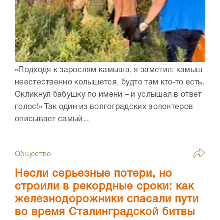
«Подходя к зарослям камыша, я заметил: камыш
неестественно колышется, будто там кто-то есть.
Окликнул бабушку по имени – и услышал в ответ
голос!» Так один из волгоградских волонтеров
описывает самый...
Общество
Несли серьезные потери, но
строили в рекордные сроки: как
железнодорожники спасали пути
во время Сталинградской битвы