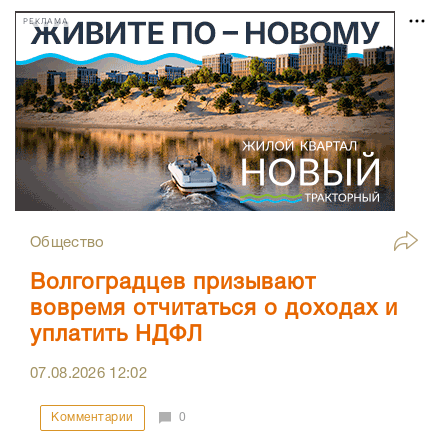
РЕКЛАМА
Общество
Волгоградцев призывают
вовремя отчитаться о доходах и
уплатить НДФЛ
07.08.2026
12:02
Комментарии
0