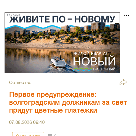
РЕКЛАМА
Общество
Первое предупреждение:
волгоградским должникам за свет
придут цветные платежки
07.08.2026
09:40
Комментарии
0