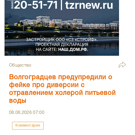
Общество
Волгоградцев предупредили о
фейке про диверсии с
отравлением холерой питьевой
воды
08.08.2026
07:00
Комментарии