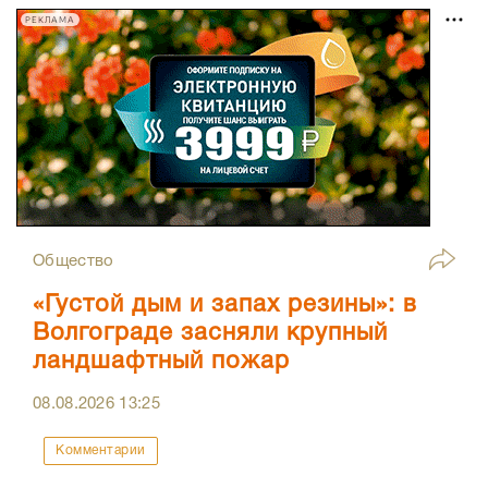
РЕКЛАМА
Общество
«Густой дым и запах резины»: в
Волгограде засняли крупный
ландшафтный пожар
08.08.2026
13:25
Комментарии