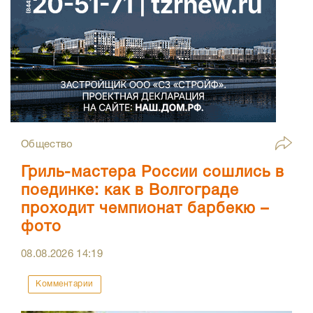
Общество
Гриль-мастера России сошлись в
поединке: как в Волгограде
проходит чемпионат барбекю –
фото
08.08.2026
14:19
Комментарии