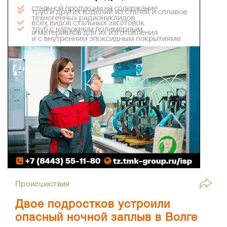
Происшествия
Двое подростков устроили
опасный ночной заплыв в Волге