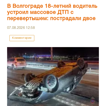
В Волгограде 18-летний водитель
устроил массовое ДТП с
перевертышем: пострадали двое
07.08.2026
12:58
Комментарии