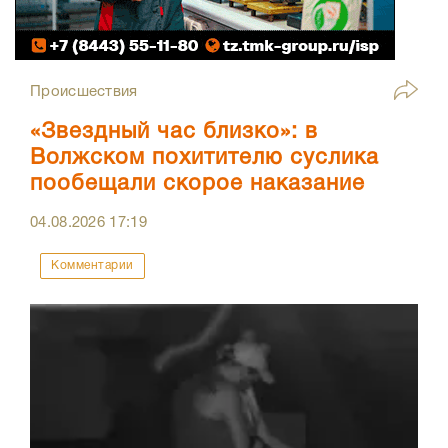
Происшествия
«Звездный час близко»: в
Волжском похитителю суслика
пообещали скорое наказание
04.08.2026
17:19
Комментарии