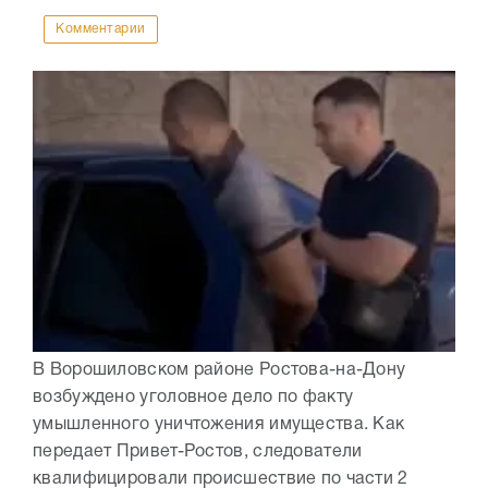
Комментарии
В Ворошиловском районе Ростова-на-Дону
возбуждено уголовное дело по факту
умышленного уничтожения имущества. Как
передает Привет-Ростов, следователи
квалифицировали происшествие по части 2