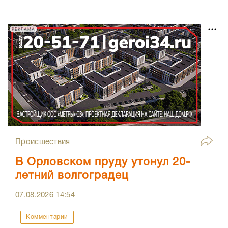
РЕКЛАМА
Происшествия
В Орловском пруду утонул 20-
летний волгоградец
07.08.2026
14:54
Комментарии