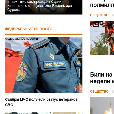
в памяти»: как проходят будни
полмилл
известного следователя Владимира
Сурова
ОБЩЕСТВО
0
ФЕДЕРАЛЬНЫЕ НОВОСТИ
Федеральные новости
Били на
недели 
ОБЩЕСТВО
0
Сапёры МЧС получили статус ветеранов
СВО
Федеральные новости