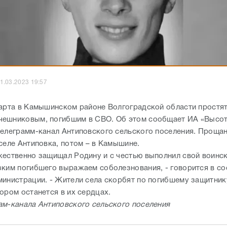
1.03.2023 19:57
марта в Камышинском районе Волгоградской области простят
ешниковым, погибшим в СВО. Об этом сообщает ИА «Высот
телеграмм-канал Антиповского сельского поселения. Прощан
селе Антиповка, потом – в Камышине.
жественно защищал Родину и с честью выполнил свой воинск
зким погибшего выражаем соболезнования, - говорится в с
министрации. - Жители села скорбят по погибшему защитник
ором останется в их сердцах.
ам-канала Антиповского сельского поселения