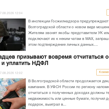
7.08.2026
12:04
В инспекции Госжилнадзора предупреждают
Волгоградской области о новом виде мошен
Жителям звонят якобы представители УК ил
подключают их к неким чатам в МАХ, запраш
этом подтверждение личных данных....
адцев призывают вовремя отчитаться о
 и уплатить НДФЛ
Комме
7.08.2026
12:02
В Волгоградской области продолжается де
кампания. В УФСН России по региону напомн
отчитаться о полученных доходах должны те
недвижимость или ценные бумаги, получил 
подарок, выиграл в...