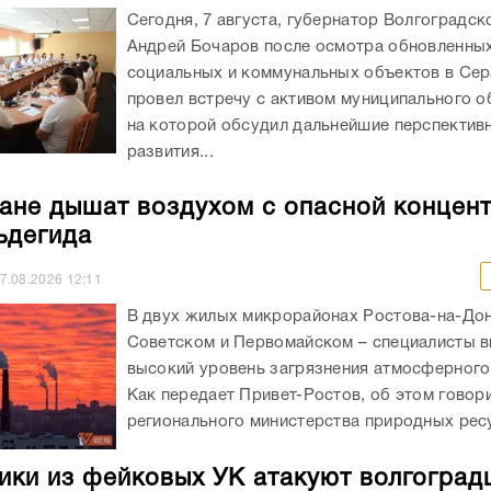
Сегодня, 7 августа, губернатор Волгоградск
Андрей Бочаров после осмотра обновленны
социальных и коммунальных объектов в Се
провел встречу с активом муниципального о
на которой обсудил дальнейшие перспектив
развития...
ане дышат воздухом с опасной концен
ьдегида
7.08.2026
12:11
В двух жилых микрорайонах Ростова-на-Дон
Советском и Первомайском – специалисты 
высокий уровень загрязнения атмосферного
Как передает Привет-Ростов, об этом говори
регионального министерства природных ресу
ки из фейковых УК атакуют волгоград