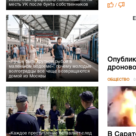
месть УК после бунта собственников
/
Е
Опублик
«Лучше быть крупной рыбой в
дроново
маленьком водоеме»: почему молодые
волгоградцы все чаще возвращаются
домой из Москвы
ОБЩЕСТВО
0
В Сарат
«Каждое преступление оставляет след