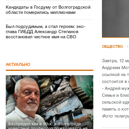
Кандидаты в Госдуму от Волгоградской
области померились миллионами
Был подсудимым, а стал героем: экс-
глава ГИБДД Александр Степанов
восстановил честное имя на СВО
ОБЩЕСТВО
1
Завтра, 12 
АКТУАЛЬНО
Андреем Моч
ссылкой на 
состоится в 
- Андрей му
Семье и бли
сельской ад
память о кот
Фото телегр
Беспредел как в 90-х: в Волгограде
известный профессор пожаловался на