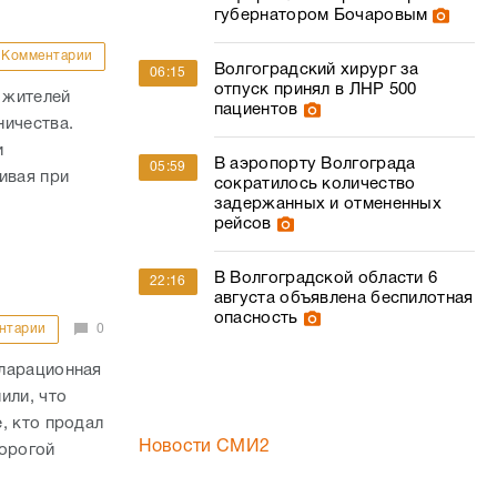
губернатором Бочаровым
Комментарии
Волгоградский хирург за
06:15
отпуск принял в ЛНР 500
 жителей
пациентов
ничества.
и
В аэропорту Волгограда
05:59
ивая при
сократилось количество
задержанных и отмененных
рейсов
В Волгоградской области 6
22:16
августа объявлена беспилотная
опасность
нтарии
0
кларационная
или, что
, кто продал
Новости СМИ2
дорогой