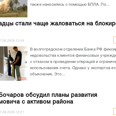
также наносились с помощью БПЛА. По...
адцы стали чаще жаловаться на блокир
7.08.2026
12:49
В волгоградском отделении Банка РФ фикси
недовольства клиентов финансовых учрежде
с отказом в проведении операций и огранич
использования счета. Однако у экспертов ес
объяснение. Это...
Бочаров обсудил планы развития
овича с активом района
7.08.2026
12:21