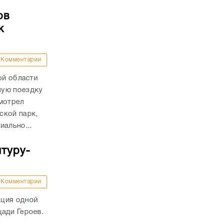
ов
к
Комментарии
ой области
чую поездку
мотрел
ской парк,
иально...
туру-
Комментарии
ация одной
ади Героев.