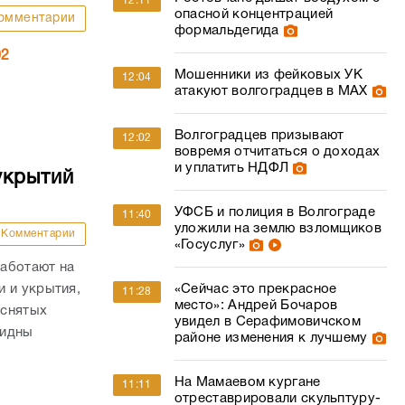
12:11
опасной концентрацией
омментарии
формальдегида
02
Мошенники из фейковых УК
12:04
атакуют волгоградцев в МАХ
Волгоградцев призывают
12:02
вовремя отчитаться о доходах
и уплатить НДФЛ
укрытий
УФСБ и полиция в Волгограде
11:40
уложили на землю взломщиков
Комментарии
«Госуслуг»
аботают на
 и укрытия,
«Сейчас это прекрасное
11:28
место»: Андрей Бочаров
 снятых
увидел в Серафимовичском
видны
районе изменения к лучшему
На Мамаевом кургане
11:11
отреставрировали скульптуру-