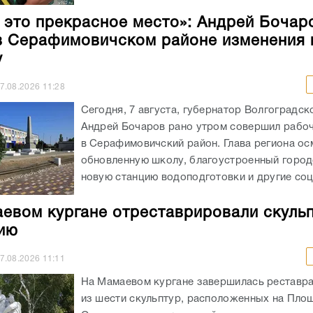
 это прекрасное место»: Андрей Бочар
в Серафимовичском районе изменения 
у
7.08.2026
11:28
Сегодня, 7 августа, губернатор Волгоградск
Андрей Бочаров рано утром совершил рабо
в Серафимовичский район. Глава региона ос
обновленную школу, благоустроенный город
новую станцию водоподготовки и другие соц
евом кургане отреставрировали скульп
ию
7.08.2026
11:11
На Мамаевом кургане завершилась реставр
из шести скульптур, расположенных на Площ