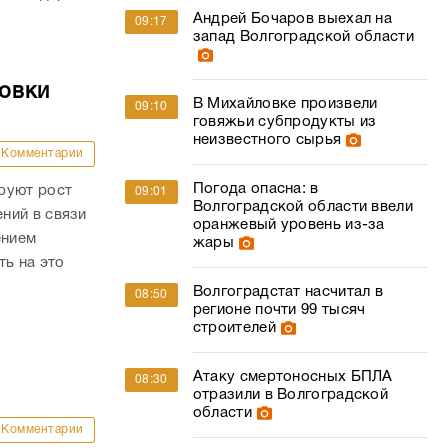
Андрей Бочаров выехал на
09:17
запад Волгоградской области
овки
В Михайловке произвели
09:10
говяжьи субпродукты из
неизвестного сырья
Комментарии
Погода опасна: в
руют рост
09:01
Волгоградской области ввели
ний в связи
оранжевый уровень из-за
ением
жары
ть на это
Волгоградстат насчитал в
08:50
регионе почти 99 тысяч
строителей
Атаку смертоносных БПЛА
08:30
отразили в Волгоградской
области
Комментарии