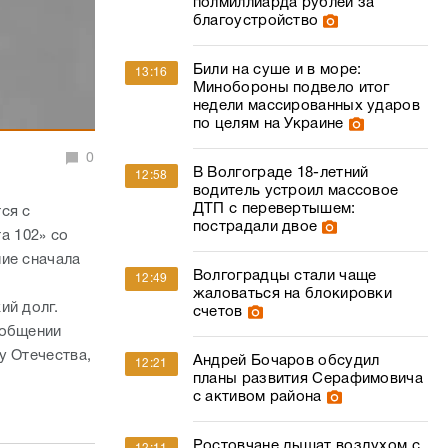
полмиллиарда рублей за
благоустройство
Били на суше и в море:
13:16
Минобороны подвело итог
недели массированных ударов
по целям на Украине
0
В Волгограде 18-летний
12:58
водитель устроил массовое
ДТП с перевертышем:
ся с
пострадали двое
а 102» со
ие сначала
Волгоградцы стали чаще
12:49
жаловаться на блокировки
ий долг.
счетов
ообщении
у Отечества,
Андрей Бочаров обсудил
12:21
планы развития Серафимовича
с активом района
Ростовчане дышат воздухом с