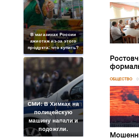
В магазинах России
ажиотаж из-за этого
продукта: что купить?
Ростовч
формал
ОБЩЕСТВО
0
СМИ: В Химках на
полицейскую
машину напали и
подожгли.
Мошенни