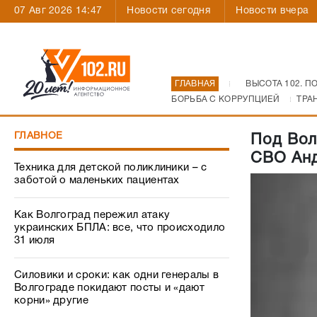
07 Авг 2026 14:47
Новости сегодня
Новости вчера
ГЛАВНАЯ
ВЫСОТА 102. П
БОРЬБА С КОРРУПЦИЕЙ
ТРА
ГЛАВНОЕ
Под Вол
СВО Ан
Техника для детской поликлиники – с
заботой о маленьких пациентах
Как Волгоград пережил атаку
украинских БПЛА: все, что происходило
31 июля
Силовики и сроки: как одни генералы в
Волгограде покидают посты и «дают
корни» другие