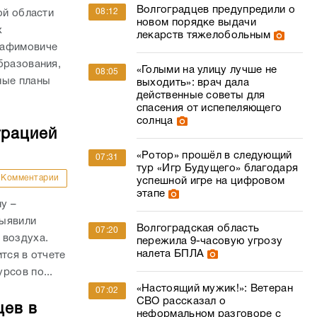
Волгоградцев предупредили о
08:12
ой области
новом порядке выдачи
х
лекарств тяжелобольным
рафимовиче
бразования,
«Голыми на улицу лучше не
08:05
ные планы
выходить»: врач дала
действенные советы для
спасения от испепеляющего
солнца
трацией
«Ротор» прошёл в следующий
07:31
тур «Игр Будущего» благодаря
Комментарии
успешной игре на цифровом
этапе
у –
выявили
Волгоградская область
07:20
 воздуха.
пережила 9-часовую угрозу
налета БПЛА
тся в отчете
рсов по...
«Настоящий мужик!»: Ветеран
07:02
СВО рассказал о
цев в
неформальном разговоре с