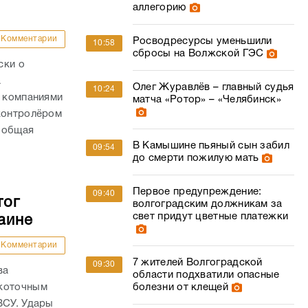
аллегорию
Комментарии
Росводресурсы уменьшили
10:58
сбросы на Волжской ГЭС
ски о
а
Олег Журавлёв – главный судья
10:24
с компаниями
матча «Ротор» – «Челябинск»
 контролёром
 общая
В Камышине пьяный сын забил
09:54
до смерти пожилую мать
Первое предупреждение:
09:40
тог
волгоградским должникам за
свет придут цветные платежки
аине
Комментарии
7 жителей Волгоградской
09:30
ва
области подхватили опасные
окоточным
болезни от клещей
ВСУ. Удары