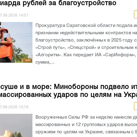
иарда рублей за благоустройство
7.08.2026
14:01
Прокуратура Саратовской области подала и
признании недействительными контрактов н
благоустройство, заключённых в 2025 году 
«Строй путь», «Спецстрой» и строительным
«Алгоритм». Как передает ИА «СарИнформ»,
сумма,...
 суше и в море: Минобороны подвело и
массированных ударов по целям на Укр
7.08.2026
13:16
Вооруженные Силы РФ за неделю нанесли д
массированных и 12 групповых ударов выс
оружием по целям на Украине, связанным с 