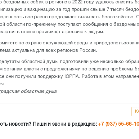
о бездомных собак в регионе в 2022 году удалось снизить б
рилизацию и вакцинацию за год прошли свыше 7 тысяч безд
исленность все равно продолжает вызывать беспокойство. 
ой области по-прежнему поступают сообщения о бездомных
ваются в стаи и проявляют агрессию к людям.
омитете по охране окружающей среды и природопользовани
блема актуальна для всех регионов России.
 депутаты областной думы подготовили уже несколько обра
 органам власти с предложениями по решению проблемы 
се они получили поддержку ЮРПА. Работа в этом направле
я.
градская областная дума
К
сть новости? Пиши и звони в редакцию:
+7 (937) 55-66-1