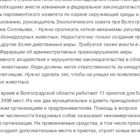
обходимо внести изменения в федеральное законодательст
ь парламентского комитета по охране окружающей среды и
зованию, руководитель Экологического совета при Волгог
на Соловьева.
- Нужно прописать четкие механизмы регули
 безнадзорных животных. Недостаточно только создания пр
другие более действенные меры. Требуется также внести в
Федерации об административных правонарушениях меры
ивного воздействия к нарушителям законодательства в обл
 животными. Люди должны нести ответственность за ненад
питомцев. Нужно сделать так, чтобы на улицах не появляли
е животные.
 время в Волгоградской области работают 11 приютов для 
 2496 мест. Из них два муниципальных и девять принадлежат
ким организациям и предпринимателям. Помощь в вопросе
ия численности бездомных собак оказывают некоммерчески
 организации. На привлекаемые средства, в том числе през
 создают дополнительные места в приютах, строят новые вол