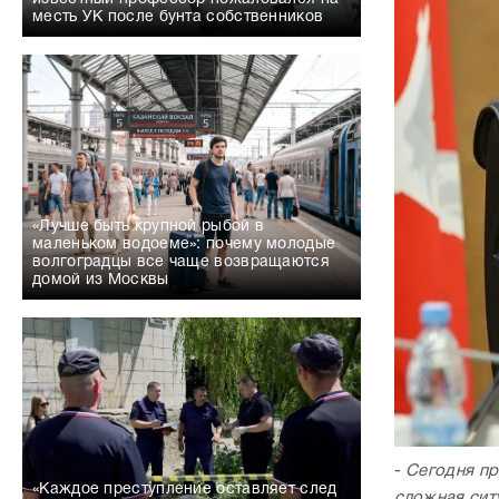
месть УК после бунта собственников
«Лучше быть крупной рыбой в
маленьком водоеме»: почему молодые
волгоградцы все чаще возвращаются
домой из Москвы
-
Сегодня пр
«Каждое преступление оставляет след
сложная сит