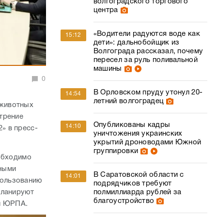
волгоградского торгового
центра
«Водители радуются воде как
15:12
дети»: дальнобойщик из
Волгограда рассказал, почему
пересел за руль поливальной
машины
0
В Орловском пруду утонул 20-
14:54
летний волгоградец
 животных
трение
Опубликованы кадры
14:10
» в пресс-
уничтожения украинских
укрытий дроноводами Южной
группировки
еобходимо
ными
В Саратовской области с
14:01
пользованию
подрядчиков требуют
планируют
полмиллиарда рублей за
благоустройство
и ЮРПА.