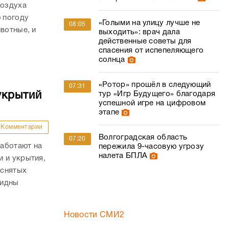
воздуха
ю погоду
«Голыми на улицу лучше не
08:05
вотные, и
выходить»: врач дала
действенные советы для
спасения от испепеляющего
солнца
«Ротор» прошёл в следующий
07:31
тур «Игр Будущего» благодаря
укрытий
успешной игре на цифровом
этапе
Комментарии
Волгоградская область
07:20
аботают на
пережила 9-часовую угрозу
налета БПЛА
 и укрытия,
 снятых
видны
Новости СМИ2