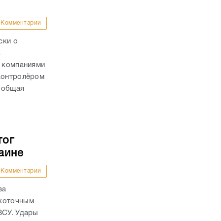
Комментарии
ски о
а
с компаниями
 контролёром
 общая
тог
аине
Комментарии
ва
окоточным
ВСУ. Удары