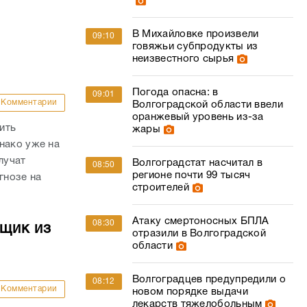
В Михайловке произвели
09:10
говяжьи субпродукты из
неизвестного сырья
Погода опасна: в
09:01
Комментарии
Волгоградской области ввели
оранжевый уровень из-за
ить
жары
нако уже на
лучат
Волгоградстат насчитал в
08:50
регионе почти 99 тысяч
гнозе на
строителей
Атаку смертоносных БПЛА
08:30
йщик из
отразили в Волгоградской
области
Волгоградцев предупредили о
08:12
Комментарии
новом порядке выдачи
лекарств тяжелобольным