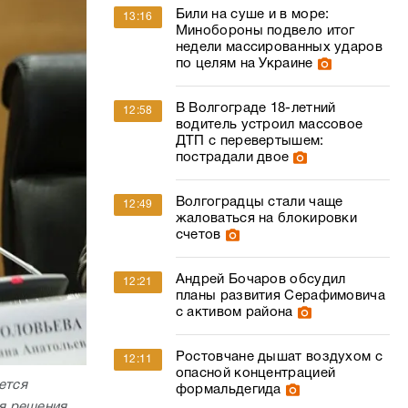
Били на суше и в море:
13:16
Минобороны подвело итог
недели массированных ударов
по целям на Украине
В Волгограде 18-летний
12:58
водитель устроил массовое
ДТП с перевертышем:
пострадали двое
Волгоградцы стали чаще
12:49
жаловаться на блокировки
счетов
Андрей Бочаров обсудил
12:21
планы развития Серафимовича
с активом района
Ростовчане дышат воздухом с
12:11
опасной концентрацией
ется
формальдегида
я решения