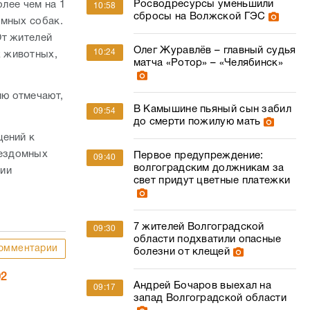
Росводресурсы уменьшили
олее чем на 1
10:58
сбросы на Волжской ГЭС
омных собак.
От жителей
Олег Журавлёв – главный судья
10:24
 животных,
матча «Ротор» – «Челябинск»
ю отмечают,
В Камышине пьяный сын забил
09:54
до смерти пожилую мать
щений к
бездомных
Первое предупреждение:
09:40
волгоградским должникам за
нии
свет придут цветные платежки
7 жителей Волгоградской
09:30
области подхватили опасные
омментарии
болезни от клещей
02
Андрей Бочаров выехал на
09:17
запад Волгоградской области