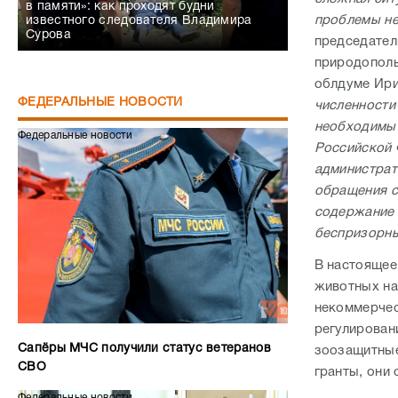
в памяти»: как проходят будни
проблемы не
известного следователя Владимира
Сурова
председател
природополь
облдуме Ири
ФЕДЕРАЛЬНЫЕ НОВОСТИ
численности
необходимы 
Федеральные новости
Российской 
администрат
обращения с
содержание 
беспризорны
В настоящее
животных на
некоммерчес
регулирован
Сапёры МЧС получили статус ветеранов
зоозащитные
СВО
гранты, они
Федеральные новости