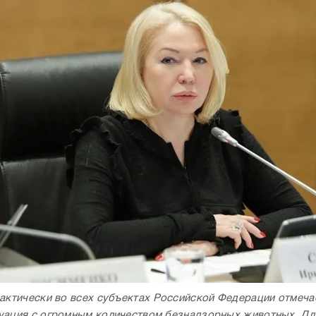
актически во всех субъектах Российской Федерации отмеча
уация с огромным количеством безнадзорных животных. Дл