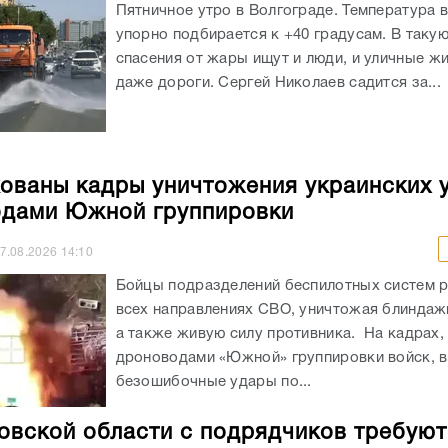
Пятничное утро в Волгограде. Температура 
упорно подбирается к +40 градусам. В таку
спасения от жары ищут и люди, и уличные жи
даже дороги. Сергей Николаев садится за...
ованы кадры уничтожения украинских 
дами Южной группировки
7.08.2026
14:10
Бойцы подразделений беспилотных систем р
всех направлениях СВО, уничтожая блиндажи
а также живую силу противника. На кадрах,
дроноводами «Южной» группировки войск, 
безошибочные удары по...
овской области с подрядчиков требуют