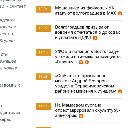
во,
- считает
Мошенники из фейковых УК
12:04
атакуют волгоградцев в МАХ
радской
рования
Волгоградцев призывают
12:02
вовремя отчитаться о доходах
иютов,
и уплатить НДФЛ
 Кодекс
УФСБ и полиция в Волгограде
11:40
асти
уложили на землю взломщиков
лежащее
«Госуслуг»
сь новые
«Сейчас это прекрасное
11:28
место»: Андрей Бочаров
бездомных
увидел в Серафимовичском
районе изменения к лучшему
На Мамаевом кургане
е
11:11
отреставрировали скульптуру-
идентские
аллегорию
ьеры.