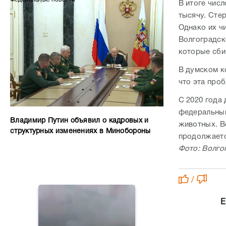
В итоге числ
тысячу. Сте
Однако их ч
Волгоградск
которые сби
В думском к
что эта про
С 2020 года
федеральным
Владимир Путин объявил о кадровых и
животных. В
структурных изменениях в Минобороны
продолжаетс
Фото: Волго
/
Е