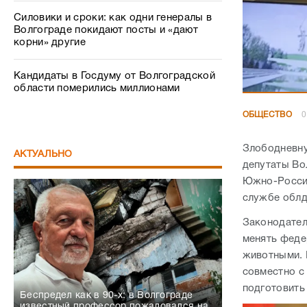
Силовики и сроки: как одни генералы в
Волгограде покидают посты и «дают
корни» другие
Кандидаты в Госдуму от Волгоградской
области померились миллионами
ОБЩЕСТВО
0
Злободневну
АКТУАЛЬНО
депутаты Во
Южно-Россий
службе обл
Законодател
менять феде
животными. 
совместно с
подготовить
Беспредел как в 90-х: в Волгограде
известный профессор пожаловался на