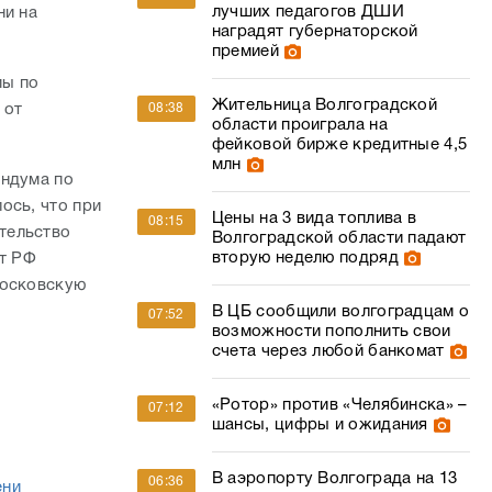
лучших педагогов ДШИ
ни на
наградят губернаторской
премией
мы по
Жительница Волгоградской
 от
08:38
области проиграла на
фейковой бирже кредитные 4,5
млн
ендума по
ось, что при
Цены на 3 вида топлива в
08:15
тельство
Волгоградской области падают
вторую неделю подряд
нт РФ
московскую
В ЦБ сообщили волгоградцам о
07:52
возможности пополнить свои
счета через любой банкомат
«Ротор» против «Челябинска» –
07:12
шансы, цифры и ожидания
В аэропорту Волгограда на 13
06:36
ени