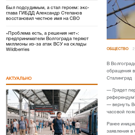
Был подсудимым, а стал героем: экс-
глава ГИБДД Александр Степанов
восстановил честное имя на СВО
«Проблема есть, а решения нет»:
предприниматели Волгограда теряют
миллионы из-за атак ВСУ на склады
ОБЩЕСТВО
2
Wildberries
В Волгоград
обращения в
Сталинград 
АКТУАЛЬНО
— Грядет пе
референдум?
— вернуть В
часовой поя
Ранее иници
заявления в