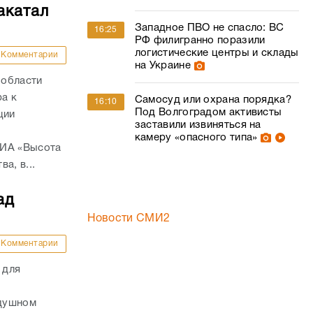
акатал
Западное ПВО не спасло: ВС
16:25
РФ филигранно поразили
логистические центры и склады
Комментарии
на Украине
 области
а к
Самосуд или охрана порядка?
16:10
Под Волгоградом активисты
ции
заставили извиняться на
камеру «опасного типа»
 ИА «Высота
а, в...
ад
Новости СМИ2
Комментарии
 для
здушном