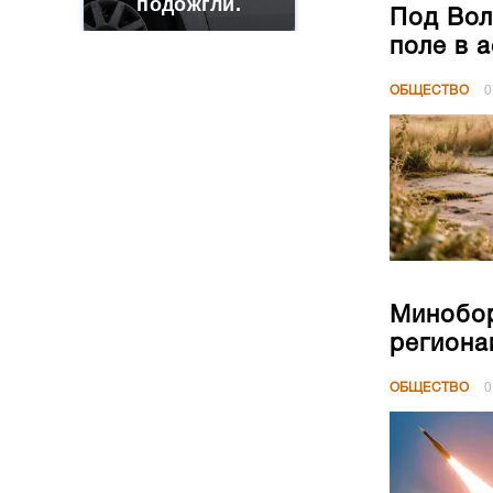
подожгли.
Под Вол
поле в 
ОБЩЕСТВО
0
Минобор
региона
ОБЩЕСТВО
0