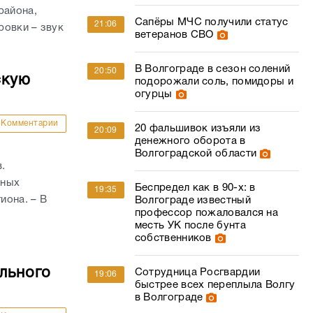
района,
Сапёры МЧС получили статус
21:06
ровки – звук
ветеранов СВО
В Волгограде в сезон солений
20:50
скую
подорожали соль, помидоры и
огурцы
Комментарии
20 фальшивок изъяли из
20:09
денежного оборота в
и
Волгоградской области
.
тных
Беспредел как в 90-х: в
19:35
иона. – В
Волгограде известный
профессор пожаловался на
месть УК после бунта
собственников
льного
Сотрудница Росгвардии
19:06
быстрее всех переплыла Волгу
в Волгограде