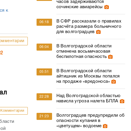
часов задерживаются
сочинские авиарейсы
ся к
В СФР рассказали о правилах
06:18
расчёта размера больничного
для волгоградцев
омментарии
В Волгоградской области
06:04
отменена восьмичасовая
02
беспилотная опасность
В Волгоградской области
05:51
айтишник из Москвы попался
на продаже «вредоноса»
ал
Над Волгоградской областью
22:28
нависла угроза налета БПЛА
Комментарии
Волгоградцев предупредили об
21:23
опасности купания в
бласти
«цветущем» водоеме
ной