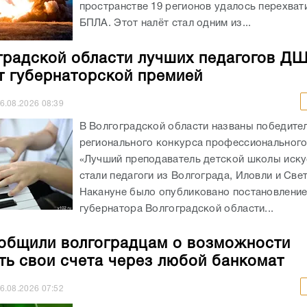
пространстве 19 регионов удалось перехват
БПЛА. Этот налёт стал одним из...
градской области лучших педагогов Д
т губернаторской премией
6.08.2026
08:39
В Волгоградской области названы победите
регионального конкурса профессионального
«Лучший преподаватель детской школы иску
стали педагоги из Волгограда, Иловли и Све
Накануне было опубликовано постановлени
губернатора Волгоградской области...
общили волгоградцам о возможности
ть свои счета через любой банкомат
6.08.2026
07:52