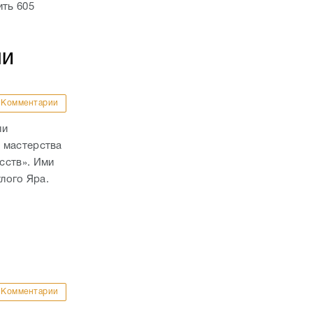
ить 605
ШИ
Комментарии
ли
 мастерства
сств». Ими
тлого Яра.
е
Комментарии