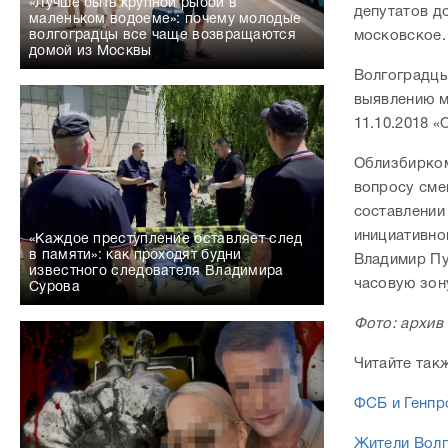
«Лучше быть крупной рыбой в
депутатов д
маленьком водоеме»: почему молодые
московское
волгоградцы все чаще возвращаются
домой из Москвы
Волгоградцы
выявлению м
11.10.2018 «
Облизбирком
вопросу сме
составлении
инициативно
«Каждое преступление оставляет след
в памяти»: как проходят будни
Владимир Пу
известного следователя Владимира
часовую зон
Сурова
Фото: архив
Читайте так
ФСБ и Генпр
Жители Волг