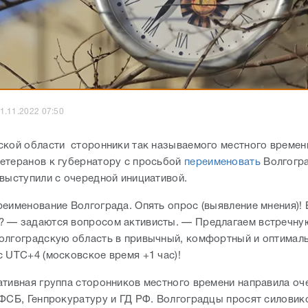
1.11.2022 07:50
ской области сторонники так называемого местного времен
етеранов к губернатору с просьбой
переименовать
Волгогра
выступили с очередной инициативой.
реименование Волгограда. Опять опрос (выявление мнения)! 
 — задаются вопросом активисты. — Предлагаем встречну
олгоградскую область в привычный, комфортный и оптимал
с UTC+4 (московское время +1 час)!
ативная группа сторонников местного времени направила о
 ФСБ, Генпрокуратуру и ГД РФ. Волгоградцы просят силовик