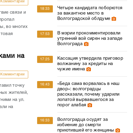
Комментарии
Четыре кандидата поборются
18:33
вие связи и
за вакантное место в
Волгоградской облдуме
 пропал
ы, во многих
В мэрии прокомментировали
отовая
17:53
утренний вой сирен на западе
Волгограда
ками на
Кассация утвердила приговор
17:25
волжанину за кредиты на
чужие имена
Комментарии
«Беда сама ворвалась в наш
16:43
тавил точку
двор»: волгоградцы
ных жителей,
рассказали, почему ударили
ними на ул.
лопатой вырвавшегося за
порог алабая
али на
Волгоградца осудят за
16:33
избиение до смерти
приютившей его женщины