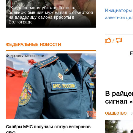
«Когда он меня убивал, было не
Инициаторы 
больно»: бывший муж напал с отверткой
заветной це
на владелицу салона красоты в
Волгограде
/
ФЕДЕРАЛЬНЫЕ НОВОСТИ
Е
Федеральные новости
В райце
сигнал 
ОБЩЕСТВО
0
Сапёры МЧС получили статус ветеранов