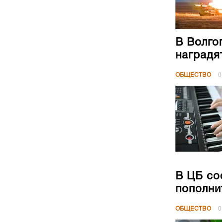
В Волго
наградя
ОБЩЕСТВО
0
В ЦБ со
пополни
ОБЩЕСТВО
0