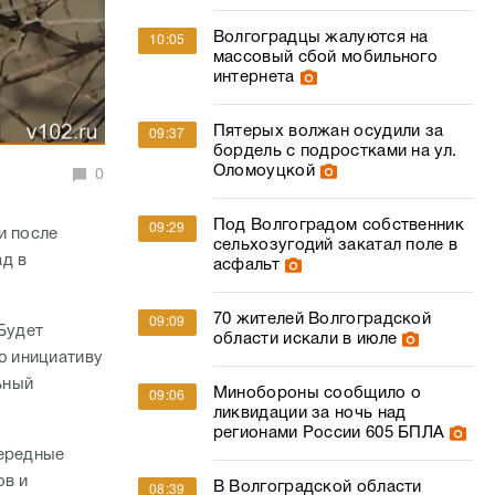
Волгоградцы жалуются на
10:05
массовый сбой мобильного
интернета
Пятерых волжан осудили за
09:37
бордель с подростками на ул.
Оломоуцкой
0
Под Волгоградом собственник
09:29
и после
сельхозугодий закатал поле в
д в
асфальт
70 жителей Волгоградской
09:09
Будет
области искали в июле
ю инициативу
ьный
Минобороны сообщило о
09:06
ликвидации за ночь над
регионами России 605 БПЛА
чередные
ов и
В Волгоградской области
08:39