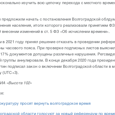
осконально изучить всю цепочку перехода с местного време
.
 предложили начать с постановления Волгоградской облду
нения населения, итоги которого реализовали принятием ФЗ
О внесении изменений в ст. 5 ФЗ «Об исчислении времени».
 в 2021 году принял решение отказать в проведении рефер
ны часового пояса. При проверке подписных листов выяснил
 17% документов допущены различные нарушения. Регсвиде
й группы аннулировали. В конце декабря 2020 года президе
тин подписал закон о включении Волгоградской области в 
у (UTC+3).
 ИА «Высота 102»
же:
окуратуру просят вернуть волгоградское время
оградской области голосуют за новый референдум по врем