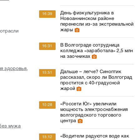
День физкультурника в
16:39
Новоаннинском районе
перенесли из-за экстремальной
жары
 отрасли
В Волгограде сотрудница
16:31
колледжа «заработала» 2,5 млн
на заочниках
ия здоровья,
Дальше – легче? Синоптик
15:51
рассказал, скоро ли Волгоград
простится с 40-градусной
жарой
«Россети Юг» увеличили
15:28
мощность электроснабжения
волгоградского торгового
центра
 без мужа
«Водители радуются воде как
15:12