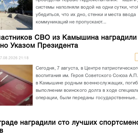
системы наполняли водой на одни сутки, чт
убедиться, что их дно, стенки и места ввода
коммуникаций не пропускают...
частников СВО из Камышина наградили
но Указом Президента
7.08.2026
21:18
Сегодня, 7 августа, в Центре патриотическог
воспитания им. Героя Советского Союза А.П
в Камышине родным военнослужащих, погиб
выполнении воинского долга в ходе специал
операции, были переданы государственные..
граде наградили сто лучших спортсмен
в