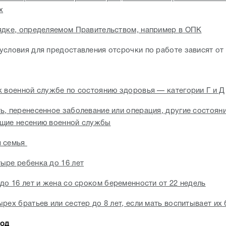
х
ядке, определяемом Правительством, например в ОПК
условия для предоставления отсрочки по работе зависят от
к военной службе по состоянию здоровья — категории Г и Д
ь, перенесенное заболевание или операция, другие состоян
щие несению военной службы
я семья
ыре ребенка до 16 лет
до 16 лет и жена со сроком беременности от 22 недель
рех братьев или сестер до 8 лет, если мать воспитывает их
ход