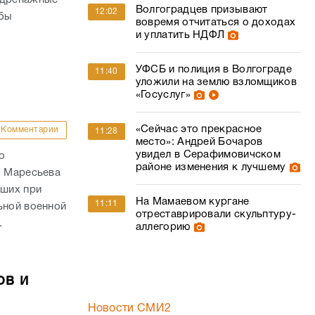
Волгоградцев призывают
12:02
обы
вовремя отчитаться о доходах
и уплатить НДФЛ
УФСБ и полиция в Волгограде
11:40
уложили на землю взломщиков
«Госуслуг»
«Сейчас это прекрасное
Комментарии
11:28
место»: Андрей Бочаров
увидел в Серафимовичском
о
районе изменения к лучшему
. Маресьева
ших при
На Мамаевом кургане
11:11
ьной военной
отреставрировали скульптуру-
.
аллегорию
ов и
Новости СМИ2