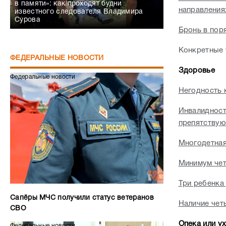
в памяти»: как проходят будни
направления
известного следователя Владимира
Сурова
Бронь в пор
Конкретные 
ФЕДЕРАЛЬНЫЕ НОВОСТИ
Здоровье
Федеральные новости
Негодность 
Инвалидност
препятствую
Многодетна
Минимум чет
Три ребенка 
Сапёры МЧС получили статус ветеранов
Наличие четы
СВО
Опека или у
Федеральные новости