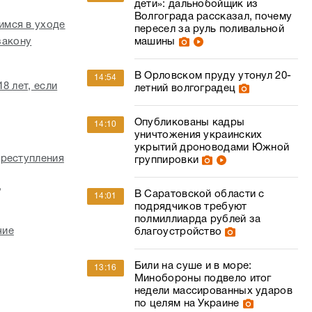
дети»: дальнобойщик из
Волгограда рассказал, почему
имся в уходе
пересел за руль поливальной
закону
машины
В Орловском пруду утонул 20-
14:54
8 лет, если
летний волгоградец
Опубликованы кадры
14:10
уничтожения украинских
укрытий дроноводами Южной
преступления
группировки
,
В Саратовской области с
14:01
подрядчиков требуют
полмиллиарда рублей за
чие
благоустройство
Били на суше и в море:
13:16
Минобороны подвело итог
недели массированных ударов
по целям на Украине