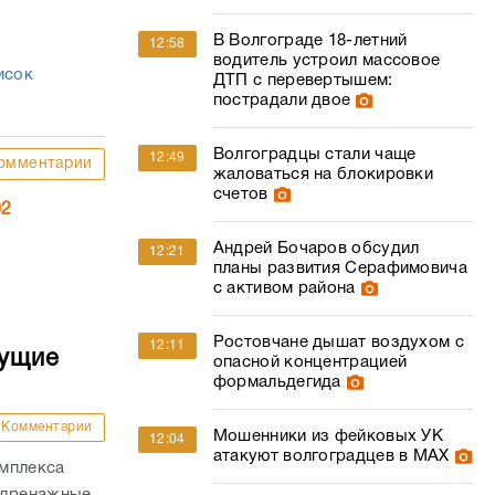
В Волгограде 18-летний
12:58
водитель устроил массовое
исок
ДТП с перевертышем:
пострадали двое
Волгоградцы стали чаще
12:49
омментарии
жаловаться на блокировки
счетов
02
Андрей Бочаров обсудил
12:21
планы развития Серафимовича
с активом района
Ростовчане дышат воздухом с
12:11
дущие
опасной концентрацией
формальдегида
Комментарии
Мошенники из фейковых УК
12:04
атакуют волгоградцев в МАХ
омплекса
 дренажные