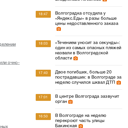
Волгоградка отсудила у
18:47
«Яндекс.Еды» в разы больше
цены недоставленного заказа
«Течением уносит за секунды»:
18:03
делении
один из самых опасных пляжей
назвали в Волгоградской
области
или очно-
Двое погибших, больше 20
17:40
пострадавших: в Волгограде за
неделю случился шквал ДТП
В центре Волгограда зазвучит
17:01
орган
В Волгограде на неделю
16:50
перекроют часть улицы
Бакинская
жных