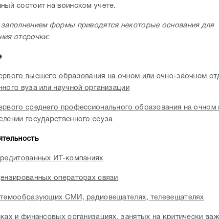
ный состоит на воинском учете.
 заполнением формы приводятся некоторые основания для
ния отсрочки:
е
ервого высшего образования на очном или очно-заочном от
нного вуза или научной организации
ервого среднего профессионального образования на очном 
елении государственного ссуза
ятельность
кредитованных ИТ-компаниях
цензированных операторах связи
стемообразующих СМИ, радиовещателях, телевещателях
нках и финансовых организациях, занятых на критически ва