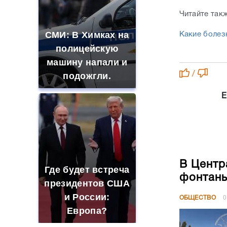
Читайте так
СМИ: В Химках на
Какие болез
полицейскую
машину напали и
/
подожгли.
Е
В Центр
Где будет встреча
фонтан
президентов США
и России:
ОБЩЕСТВО
0
Европа?