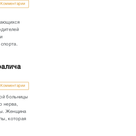
Комментарии
дающихся
одителей
и
 спорта.
ралича
Комментарии
кой больницы
о нерва,
пы. Женщина
пы, которая