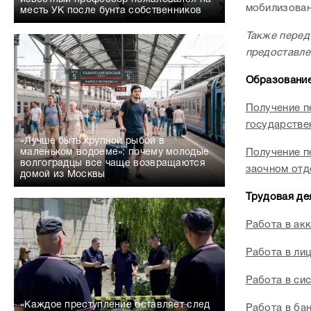
мобилизован
месть УК после бунта собственников
Также перед
предоставле
Образовани
Получение п
государстве
«Лучше быть крупной рыбой в
Получение п
маленьком водоеме»: почему молодые
волгоградцы все чаще возвращаются
заочном отд
домой из Москвы
Трудовая де
Работа в ак
Работа в ли
Работа в си
«Каждое преступление оставляет след
Работа в ба