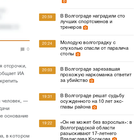
В Волгограде наградили сто
20:59
лучших спортсменов и
тренеров
Молодую волгоградку с
20:24
опухолью спасли от паралича
0
стопы
я отсрочки,
В Волгограде зарезавшая
20:03
ообщает ИА
прохожую наркоманка ответит
за убийство
икрепить
В Волгограде решат судьбу
19:31
 человек, —
осужденного на 10 лет экс-
главы района
дачи
ие основание
«Он не может без взрослых»: в
19:22
Волгоградской области
разыскивают 17-летнего
а, в котором
Владислава Косакова