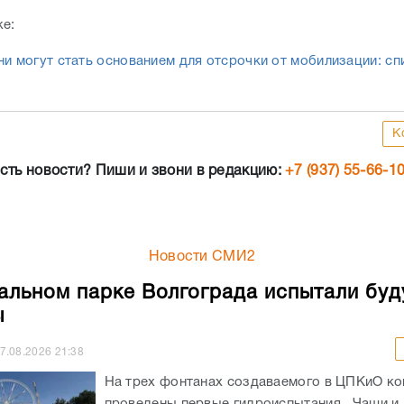
же:
ни могут стать основанием для отсрочки от мобилизации: сп
К
сть новости? Пиши и звони в редакцию:
+7 (937) 55-66-1
Новости СМИ2
альном парке Волгограда испытали бу
ы
7.08.2026
21:38
На трех фонтанах создаваемого в ЦПКиО к
проведены первые гидроиспытания. Чаши и