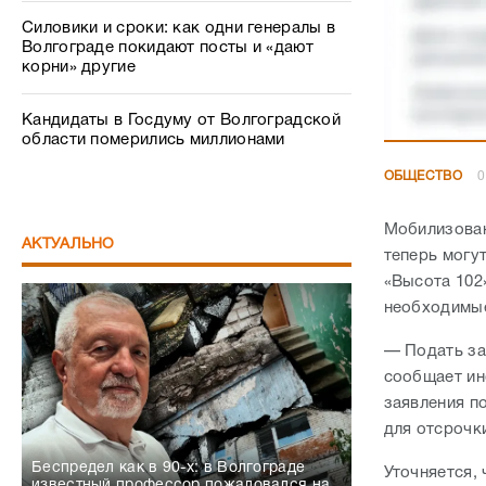
Силовики и сроки: как одни генералы в
Волгограде покидают посты и «дают
корни» другие
Кандидаты в Госдуму от Волгоградской
области померились миллионами
ОБЩЕСТВО
0
Мобилизован
АКТУАЛЬНО
теперь могу
«Высота 102
необходимы
— Подать за
сообщает ин
заявления п
для отсрочк
Беспредел как в 90-х: в Волгограде
Уточняется,
известный профессор пожаловался на