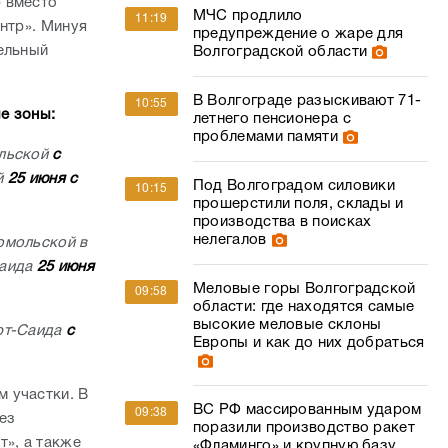
 вместо
МЧС продлило
11:19
нтр». Минуя
предупреждение о жаре для
ельный
Волгоградской области
В Волгограде разыскивают 71-
10:55
е зоны:
летнего пенсионера с
проблемами памяти
ольской
с
й
25 июня с
Под Волгоградом силовики
10:15
прошерстили поля, склады и
производства в поисках
нелегалов
омольской в
Саида
25 июня
Меловые горы Волгоградской
09:58
области: где находятся самые
высокие меловые склоны
орт-Саида
с
Европы и как до них добраться
м участки.
В
ВС РФ массированным ударом
09:38
без
поразили производство ракет
т», а также
«Фламинго» и крупную базу