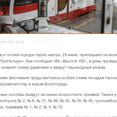
4.06.2022 20:04
в и гостей города-героя завтра, 25 июня, приглашают на м
#ТриЧетыре». Как сообщает ИА «Высота 102», в день провед
 изменят схему движения и введут пешеходный режим.
нию фестиваля предусмотрена особая схема посадки пасс
формагентству в мэрии Волгограда.
ные составы выйдут на линии скоростного трамвая. Также у
тобусов № 2, № 6, № 21, № 88, № 35, № 55, № 65, троллейбу
5а, трамваев № 1, № 2, № 4, № 10.