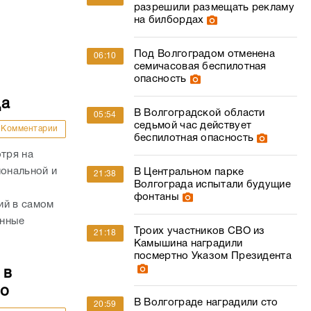
разрешили размещать рекламу
на билбордах
Под Волгоградом отменена
06:10
семичасовая беспилотная
опасность
да
В Волгоградской области
05:54
седьмой час действует
Комментарии
беспилотная опасность
отря на
иональной и
В Центральном парке
21:38
Волгограда испытали будущие
фонтаны
ий в самом
енные
Троих участников СВО из
21:18
Камышина наградили
посмертно Указом Президента
 в
то
В Волгограде наградили сто
20:59