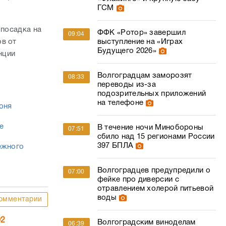
ГСМ
 посадка на
ФФК «Ротор» завершил
09:04
выступление на «Играх
ов от
Будущего 2026»
нции
Волгоградцам заморозят
08:33
переводы из-за
подозрительных приложений
на телефоне
юня
е
В течение ночи Минобороны
07:51
сбило над 15 регионами России
397 БПЛА
ежного
Волгоградцев предупредили о
07:00
фейке про диверсии с
отравлением холерой питьевой
воды
омментарии
02
Волгоградским виноделам
06:39