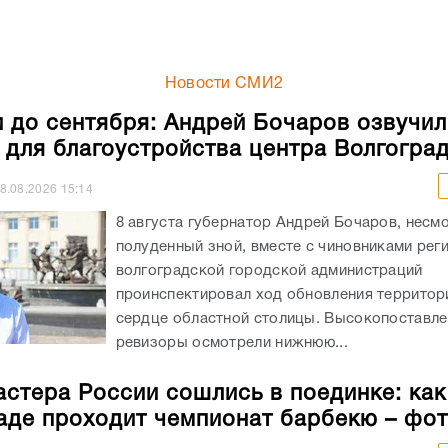
Новости СМИ2
 до сентября: Андрей Бочаров озвучил
 для благоустройства центра Волгогра
8.08.2026
15:14
8 августа губернатор Андрей Бочаров, несм
полуденный зной, вместе с чиновниками рег
волгоградской городской администраций
проинспектировал ход обновления территор
сердце областной столицы. Высокопоставл
ревизоры осмотрели нижнюю...
астера России сошлись в поединке: как
аде проходит чемпионат барбекю – фо