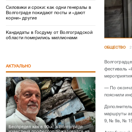
Силовики и сроки: как одни генералы в
Волгограде покидают посты и «дают
корни» другие
Кандидаты в Госдуму от Волгоградской
области померились миллионами
ОБЩЕСТВО
2
Волгоградце
АКТУАЛЬНО
фестиваль «
мероприятия
— По оконча
пояснили ин
Дополнитель
маршруты ав
9, № 9а, № 1
Беспредел как в 90-х: в Волгограде
известный профессор пожаловался на