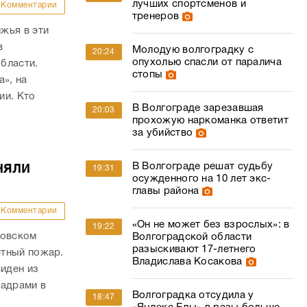
лучших спортсменов и
Комментарии
тренеров
жья в эти
в
Молодую волгоградку с
20:24
опухолью спасли от паралича
бласти.
стопы
а», на
ии. Кто
В Волгограде зарезавшая
20:03
прохожую наркоманка ответит
за убийство
В Волгограде решат судьбу
няли
19:31
осужденного на 10 лет экс-
главы района
Комментарии
«Он не может без взрослых»: в
19:22
ровском
Волгоградской области
разыскивают 17-летнего
фтный пожар.
Владислава Косакова
виден из
кадрами в
Волгоградка отсудила у
18:47