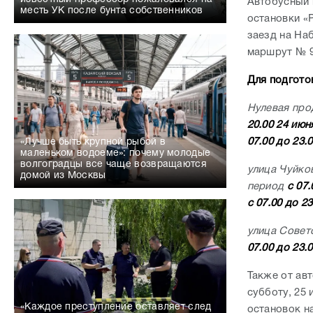
Автобусный 
месть УК после бунта собственников
остановки «
заезд на На
маршрут № 
Для подгото
Нулевая про
20.00 24 июн
07.00 до 23.
«Лучше быть крупной рыбой в
маленьком водоеме»: почему молодые
волгоградцы все чаще возвращаются
улица Чуйко
домой из Москвы
период
с 07.
с 07.00 до 23
улица Совет
07.00 до 23.
Также от ав
субботу, 25 
«Каждое преступление оставляет след
остановок н