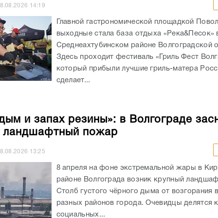
8.08.2026
14:19
Главной гастрономической площадкой Повол
выходные стала база отдыха «Река&Песок» 
Среднеахтубинском районе Волгоградской о
Здесь проходит фестиваль «Гриль Фест Волг
который прибыли лучшие гриль-матера Росс
сделает...
 дым и запах резины»: в Волгограде зас
 ландшафтный пожар
8.08.2026
13:25
8 апреля на фоне экстремальной жары в Ки
районе Волгограда возник крупный ландша
Столб густого чёрного дыма от возгорания 
разных районов города. Очевидцы делятся 
социальных...