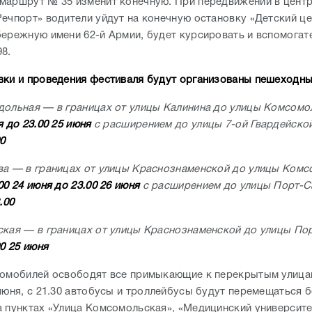
маршрут № 35 изменит конечную. При передвижении в центр
Речпорт» водители уйдут на конечную остановку «Детский це
бережную имени 62-й Армии, будет курсировать и вспомогат
98.
вки и проведения фестиваля будут организованы пешеходны
дольная — в границах от улицы Калинина до улицы Комсом
я до 23.00 25 июня
с расширением до улицы 7-ой Гвардейско
00
ва — в границах от улицы Краснознаменской до улицы Комс
00 24 июня до 23.00 26 июня
с расширением до улицы Порт-
.00
ская — в границах от улицы Краснознаменской до улицы П
00 25 июня
томобилей освободят все примыкающие к перекрытым улица
июня, с 21.30 автобусы и троллейбусы будут перемещаться 
а пунктах «Улица Комсомольская», «Медицинский университе