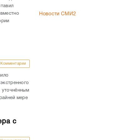
ставил
овместно
Новости СМИ2
ории
Комментарии
лило
 экстренного
о уточнённым
райней мере
ера с