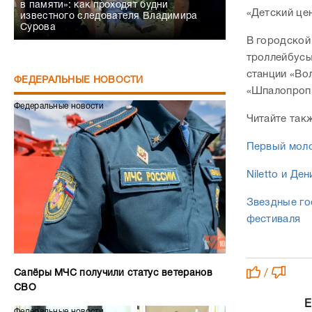
в памяти»: как проходят будни
«Детский цен
известного следователя Владимира
Сурова
В городской
троллейбусы
станции «Вол
ФЕДЕРАЛЬНЫЕ НОВОСТИ
«Шпалопропи
Федеральные новости
Читайте так
Первый моло
Niletto и Д
Звездные го
фестиваля
Сапёры МЧС получили статус ветеранов
/
СВО
Е
Федеральные новости