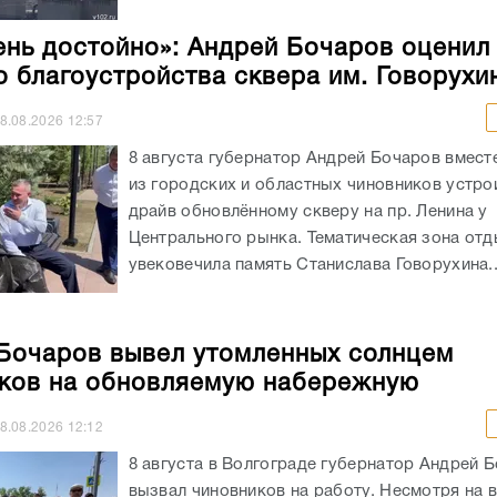
ень достойно»: Андрей Бочаров оценил
о благоустройства сквера им. Говорухи
8.08.2026
12:57
8 августа губернатор Андрей Бочаров вмест
из городских и областных чиновников устрои
драйв обновлённому скверу на пр. Ленина у
Центрального рынка. Тематическая зона от
увековечила память Станислава Говорухина..
Бочаров вывел утомленных солнцем
ков на обновляемую набережную
8.08.2026
12:12
8 августа в Волгограде губернатор Андрей 
вызвал чиновников на работу. Несмотря на 