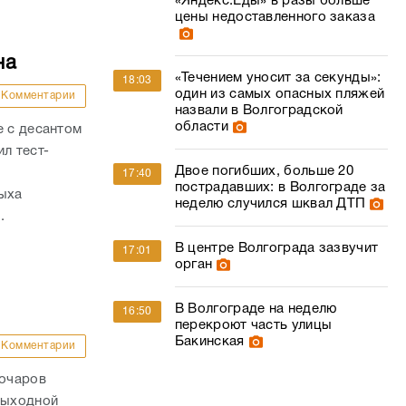
«Яндекс.Еды» в разы больше
цены недоставленного заказа
на
«Течением уносит за секунды»:
18:03
один из самых опасных пляжей
Комментарии
назвали в Волгоградской
области
е с десантом
л тест-
Двое погибших, больше 20
17:40
пострадавших: в Волгограде за
дыха
неделю случился шквал ДТП
.
В центре Волгограда зазвучит
17:01
орган
В Волгограде на неделю
16:50
перекроют часть улицы
Бакинская
Комментарии
Бочаров
выходной