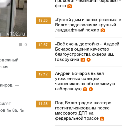
проходит чемпионат барбекю –
фото
«Густой дым и запах резины»: в
13:25
Волгограде засняли крупный
ландшафтный пожар
«Всё очень достойно»: Андрей
0
12:57
Бочаров оценил качество
благоустройства сквера им.
Говорухина
олодежный
ения
Андрей Бочаров вывел
12:12
утомленных солнцем
чиновников на обновляемую
ажиров, —
набережную
Под Волгоградом шестеро
силят
11:38
госпитализированы после
сов № 8а, №
массового ДТП на
федеральной трассе