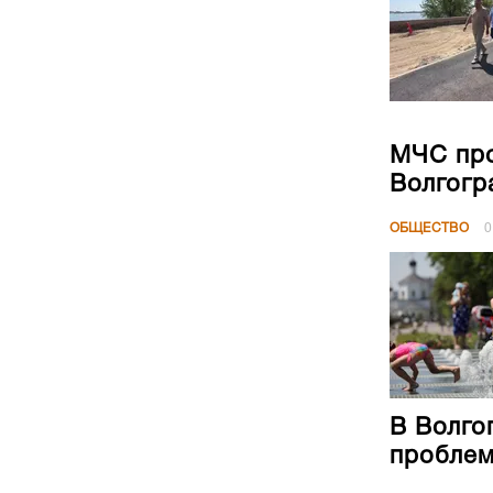
МЧС про
Волгогр
ОБЩЕСТВО
0
В Волго
проблем