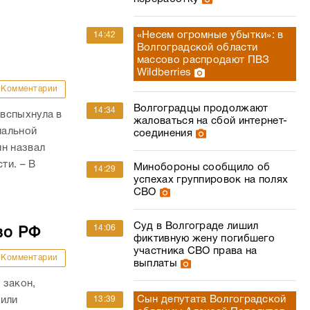
«Несем огромные убытки»: в
14:42
Волгоградской области
массово распродают ПВЗ
Wildberries
Комментарии
Волгоградцы продолжают
14:34
вспыхнула в
жаловаться на сбой интернет-
иальной
соединения
ин назвал
ти. – В
Минобороны сообщило об
14:29
успехах группировок на полях
СВО
Суд в Волгограде лишил
14:06
во РФ
фиктивную жену погибшего
участника СВО права на
Комментарии
выплаты
 закон,
Сын депутата Волгоградской
13:39
 или