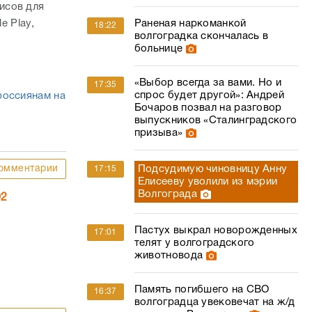
исов для
Раненая наркоманкой
e Play,
18:22
волгоградка скончалась в
больнице
«Выбор всегда за вами. Но и
17:35
спрос будет другой»: Андрей
россиянам на
Бочаров позвал на разговор
выпускников «Сталинградского
призыва»
Подсудимую чиновницу Анну
омментарии
17:15
Елисееву уволили из мэрии
Волгограда
02
Пастух выкрал новорожденных
17:01
телят у волгоградского
животновода
Память погибшего на СВО
16:37
волгоградца увековечат на ж/д