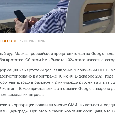
 НОВОСТИ
17.06.2022 10:02
ый суд Москвы российское представительство Google пода
банкротстве. Об этом ИА «Высота 102» стало известно сегод
формации из картотеки дел, заявление о признании ООО «Гуг
арегистрировано в арбитраже 16 июня. В декабре 2021 года
оротный штраф в размере 7,2 миллиарда рублей за отказ у
 контент. В мае приставами в отношении Google заведено д
ном взыскании штрафа.
 иски к корпорации подавали многие СМИ, в частности, холд
нал «Царьград». При этом в самой компании сообщали, что G