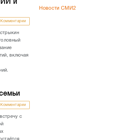
 ИИ и
Новости СМИ2
Комментарии
астрыкин
Уголовный
вание
ий, включая
ний.
 семьи
Комментарии
встречу с
ой
ах
остаётся