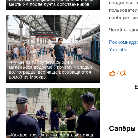
продолжит п
месть УК после бунта собственников
пользователе
сообщает ин
Читайте так
Роскомнадзо
YouTube
«Лучше быть крупной рыбой в
маленьком водоеме»: почему молодые
волгоградцы все чаще возвращаются
/
домой из Москвы
Е
Сапёры 
«Каждое преступление оставляет след