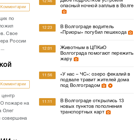
Двое подростков устроили
12:46
опасный ночной заплыв в Волге
Комментарии
щих по
дложил
В Волгограде водитель
12:23
«Приоры» погубил пешехода
в. Свое
ьера России
Животным в ЦПКиО
..
12:01
Волгограда помогают пережить
жару
ской
«У нас – ЧС»: озеро фекалий в
11:56
подвале травит жителей дома
Комментарии
под Волгоградом
 центр
В Волгограде открылись 13
11:11
. О пожаре на
новых пунктов пополнения
а Олег
транспортных карт
и совершена