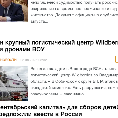
непогашенной судимостью получать российс
разрешение на временное проживание и вид
жительство. Документ официально опублико
августа...
н крупный логистический центр Wildberr
и дронами ВСУ
 НОВОСТИ
03.08.2026
08:32
Вслед за складом в Волгограде ВСУ атакова
логистический центр Wildberries во Владими
области. – В Собинском округе БПЛА атако
складской комплекс. Есть разрушения, пож
эвакуированы. – лаконично...
ентябрьский капитал» для сборов дете
редложили ввести в России