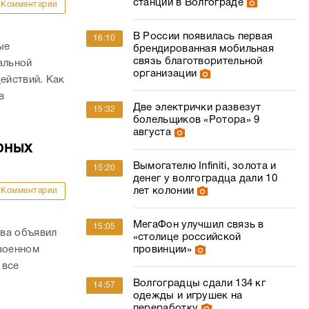
станции в Волгограде
Комментарии
В России появилась первая
16:10
ые
брендированная мобильная
связь благотворительной
альной
организации
ействий. Как
в
Две электрички развезут
15:32
болельщиков «Ротора» 9
августа
рных
Вымогателю Infiniti, золота и
15:20
денег у волгоградца дали 10
лет колонии
Комментарии
МегаФон улучшил связь в
15:05
ва объявил
«столице российской
провинции»
 военном
 все
Волгоградцы сдали 134 кг
14:57
одежды и игрушек на
переработку