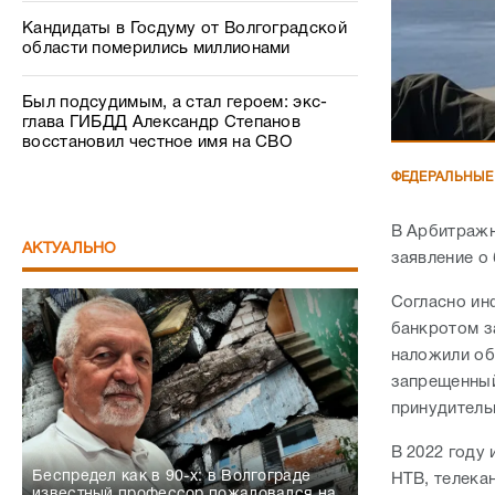
Кандидаты в Госдуму от Волгоградской
области померились миллионами
Был подсудимым, а стал героем: экс-
глава ГИБДД Александр Степанов
восстановил честное имя на СВО
ФЕДЕРАЛЬНЫЕ
В Арбитражн
АКТУАЛЬНО
заявление о 
Согласно ин
банкротом з
наложили об
запрещенный
принудитель
В 2022 году
Беспредел как в 90-х: в Волгограде
НТВ, телека
известный профессор пожаловался на