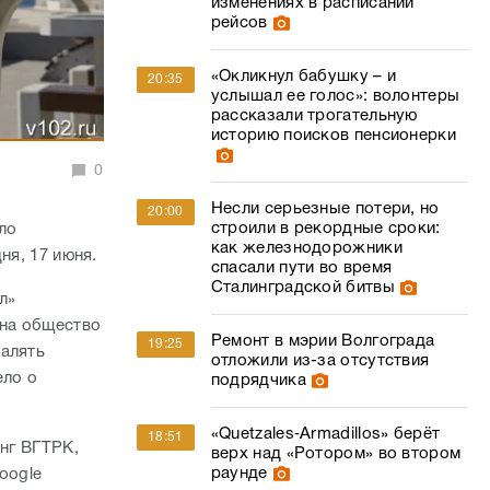
изменениях в расписании
рейсов
«Окликнул бабушку – и
20:35
услышал ее голос»: волонтеры
рассказали трогательную
историю поисков пенсионерки
0
Несли серьезные потери, но
20:00
строили в рекордные сроки:
ло
как железнодорожники
ня, 17 июня.
спасали пути во время
Сталинградской битвы
л»
 на общество
Ремонт в мэрии Волгограда
19:25
далять
отложили из-за отсутствия
ело о
подрядчика
«Quetzales‑Armadillos» берёт
18:51
инг ВГТРК,
верх над «Ротором» во втором
раунде
oogle