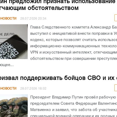
ин предложил признать использование
гчающим обстоятельством
 НОВОСТИ
28.07.2026
20:34
Глава Следственного комитета Александр Б
выступил с инициативой внести поправки в 
кодекс, которые позволят считать использо
информационно-коммуникационных технолог
VPN и искусственный интеллект, отягчающим
обстоятельством при совершении преступле
ющее...
ризвал поддерживать бойцов СВО и их
 НОВОСТИ
28.07.2026
18:02
Президент Владимир Путин провёл рабочую 
председателем Совета Федерации Валентин
Матвиенко и заявил, что забота об участник
специальной военной операции и их родных 