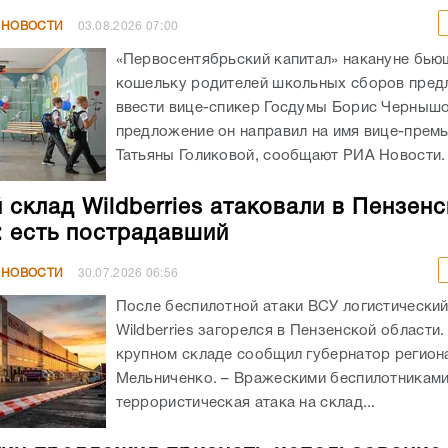
 НОВОСТИ
03.08.2026
07:00
«Первосентябрьский капитал» накануне бью
кошельку родителей школьных сборов пре
ввести вице-спикер Госдумы Борис Чернышо
предложение он направил на имя вице-прем
Татьяны Голиковой, сообщают РИА Новости. .
 склад Wildberries атаковали в Пензен
: есть пострадавший
 НОВОСТИ
30.07.2026
06:56
После беспилотной атаки ВСУ логистический
Wildberries загорелся в Пензенской области
крупном складе сообщил губернатор регион
Мельниченко. – Вражескими беспилотникам
террористическая атака на склад...