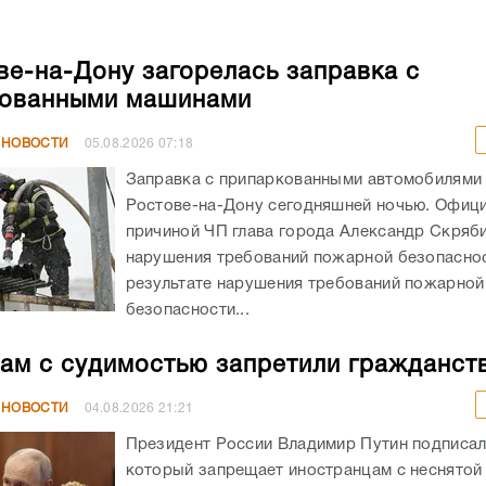
ве-на-Дону загорелась заправка с
кованными машинами
 НОВОСТИ
05.08.2026
07:18
Заправка с припаркованными автомобилями 
Ростове-на-Дону сегодняшней ночью. Офиц
причиной ЧП глава города Александр Скряб
нарушения требований пожарной безопаснос
результате нарушения требований пожарной
безопасности...
ам с судимостью запретили гражданст
 НОВОСТИ
04.08.2026
21:21
Президент России Владимир Путин подписал
который запрещает иностранцам с неснятой