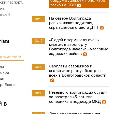
облдумы Алексей Пополитов
кий паспорт,
погиб на СВО
 на
ван 4
На севере Волгограда
13:16
разыскивают водителя,
скрывшегося с места ДТП
«Людей в терминале очень
ies
13:15
много»: в аэропорту
Волгограда начались массовые
задержки рейсов
Комментарии
Зарплаты сварщиков и
ли
13:08
аналитиков растут быстрее
рской
всех в Волгоградской области
ван
ар. Люди
Ревнивого волгоградца осудят
13:08
за расстрел 45-летнего
соперника в подъезде МКД
й в