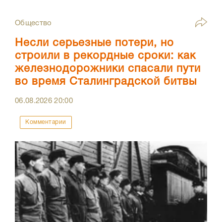
Общество
Несли серьезные потери, но
строили в рекордные сроки: как
железнодорожники спасали пути
во время Сталинградской битвы
06.08.2026
20:00
Комментарии