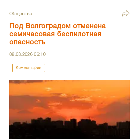
Общество
Под Волгоградом отменена
семичасовая беспилотная
опасность
08.08.2026
06:10
Комментарии