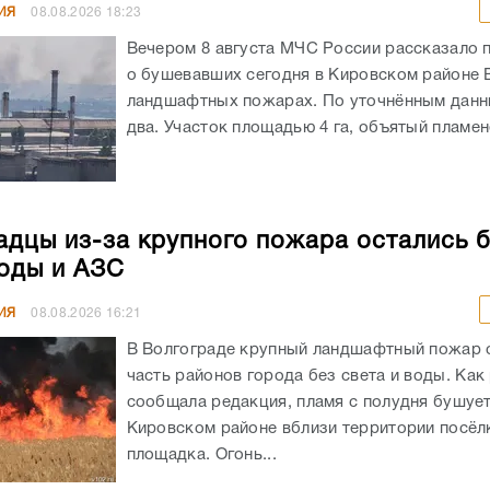
ИЯ
08.08.2026
18:23
Вечером 8 августа МЧС России рассказало 
о бушевавших сегодня в Кировском районе 
ландшафтных пожарах. По уточнённым данн
два. Участок площадью 4 га, объятый пламенем
адцы из-за крупного пожара остались 
воды и АЗС
ИЯ
08.08.2026
16:21
В Волгограде крупный ландшафтный пожар 
часть районов города без света и воды. Как
сообщала редакция, пламя с полудня бушует
Кировском районе вблизи территории посёлк
площадка. Огонь...