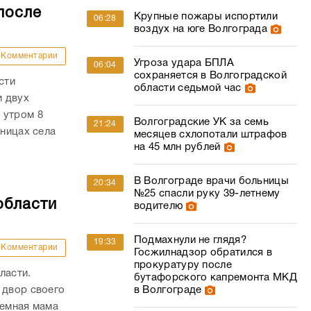
после
Крупные пожары испортили
06:28
воздух на юге Волгограда
Комментарии
Угроза удара БПЛА
06:04
сохраняется в Волгоградской
сти
области седьмой час
и двух
 утром 8
Волгоградские УК за семь
21:24
аницах села
месяцев схлопотали штрафов
на 45 млн рублей
В Волгограде врачи больницы
20:34
№25 спасли руку 39-летнему
области
водителю
Подмахнули не глядя?
19:33
Комментарии
Госжилнадзор обратился в
прокуратуру после
ласти.
бутафорского капремонта МКД
 двор своего
в Волгограде
иемная мама