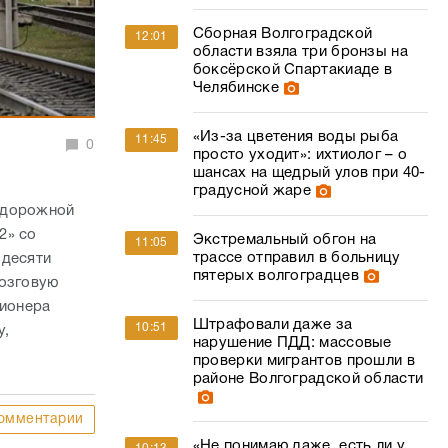
Сборная Волгоградской
12:01
области взяла три бронзы на
боксёрской Спартакиаде в
Челябинске
«Из-за цветения воды рыба
11:45
0
просто уходит»: ихтиолог – о
шансах на щедрый улов при 40-
градусной жаре
одорожной
2» со
Экстремальный обгон на
11:05
трассе отправил в больницу
 десяти
пятерых волгоградцев
мозговую
сионера
Штрафовали даже за
10:51
у,
нарушение ПДД: массовые
проверки мигрантов прошли в
районе Волгоградской области
омментарии
«Не понимаю даже, есть ли у