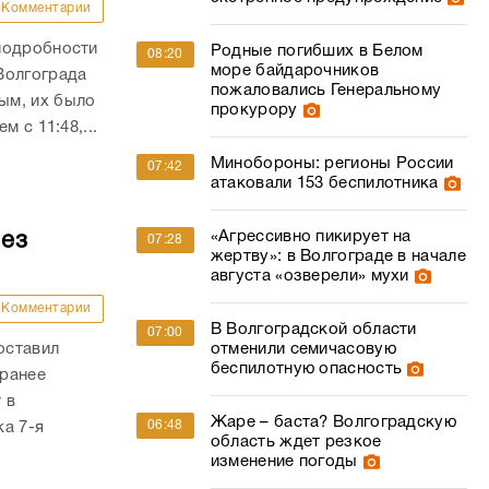
Комментарии
подробности
Родные погибших в Белом
08:20
море байдарочников
Волгограда
пожаловались Генеральному
ым, их было
прокурору
 с 11:48,...
Минобороны: регионы России
07:42
атаковали 153 беспилотника
«Агрессивно пикирует на
без
07:28
жертву»: в Волгограде в начале
августа «озверели» мухи
Комментарии
В Волгоградской области
07:00
оставил
отменили семичасовую
беспилотную опасность
 ранее
 в
Жаре – баста? Волгоградскую
06:48
а 7-я
область ждет резкое
изменение погоды