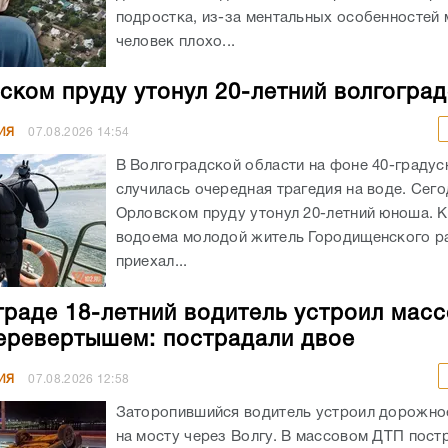
подростка, из-за ментальных особенностей
человек плохо...
ском пруду утонул 20-летний волгогра
ИЯ
07.08.2026
14:54
В Волгоградской области на фоне 40-граду
случилась очередная трагедия на воде. Сего
Орловском пруду утонул 20-летний юноша. К
водоема молодой житель Городищенского р
приехал...
граде 18-летний водитель устроил мас
еревертышем: пострадали двое
ИЯ
07.08.2026
12:58
Заторопившийся водитель устроил дорожно
на мосту через Волгу. В массовом ДТП пост