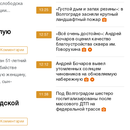
ослободска
«Густой дым и запах резины»: в
13:25
ии...
Волгограде засняли крупный
ландшафтный пожар
лую
«Всё очень достойно»: Андрей
12:57
Бочаров оценил качество
благоустройства сквера им.
Говорухина
Комментарии
н 51-летний
Андрей Бочаров вывел
12:12
убийстве
утомленных солнцем
чиновников на обновляемую
ую женщину,
набережную
, сын-
Под Волгоградом шестеро
11:38
госпитализированы после
адской
массового ДТП на
федеральной трассе
Комментарии