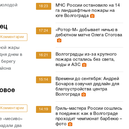
 молодой
МЧС России остановило на 14
18:23
га ландшафтные пожары на
юге Волгограда
дец
«Ротор‑М» добывает ничью в
17:24
дебютном матче Олега Стогова
Комментарии
сной жары
Волгоградцы из-за крупного
дня днем в
16:21
пожара остались без света,
 берегу
воды и АЗС
айона
Времени до сентября: Андрей
15:14
Бочаров озвучил дедлайн для
благоустройства центра
совое
Волгограда
Комментарии
Гриль-мастера России сошлись
14:19
в поединке: как в Волгограде
е «месиво»
проходит чемпионат барбекю –
фото
радали два