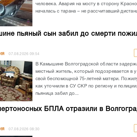
человека. Авария на мосту в сторону Красн
началась с тарана – не рассчитавший дистанц
ине пьяный сын забил до смерти пожи
ИЯ
07.08.2026
09:54
В Камышине Волгоградской области задержа
местный житель, который подозревается в 
свой беспомощной 75-летней матери. Пожил
как уточнили в СУ СКР по региону и полиции
пьяница забил до...
мертоносных БПЛА отразили в Волгогр
ИЯ
07.08.2026
08:30