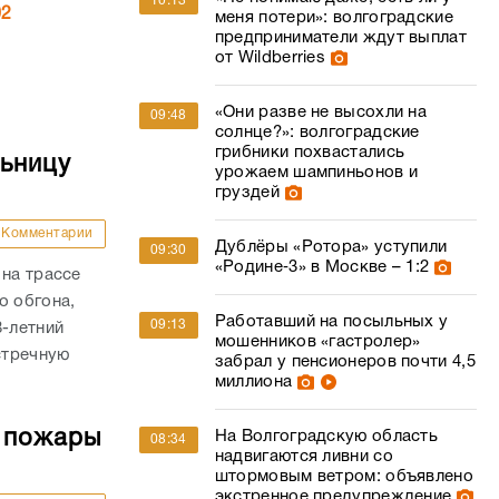
10:13
02
меня потери»: волгоградские
предприниматели ждут выплат
от Wildberries
«Они разве не высохли на
09:48
солнце?»: волгоградские
грибники похвастались
льницу
урожаем шампиньонов и
груздей
Комментарии
Дублёры «Ротора» уступили
09:30
«Родине‑3» в Москве – 1:2
 на трассе
о обгона,
Работавший на посыльных у
09:13
8-летний
мошенников «гастролер»
стречную
забрал у пенсионеров почти 4,5
миллиона
е пожары
На Волгоградскую область
08:34
надвигаются ливни со
штормовым ветром: объявлено
экстренное предупреждение