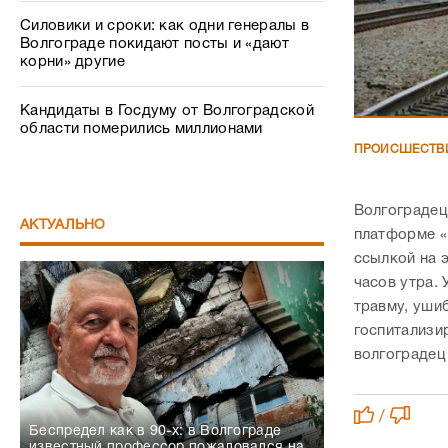
Силовики и сроки: как одни генералы в
Волгограде покидают посты и «дают
корни» другие
Кандидаты в Госдуму от Волгоградской
области померились миллионами
ПРОИСШЕСТВ
Волгоградец
АКТУАЛЬНО
платформе «
ссылкой на 
часов утра.
травму, уши
госпитализи
волгоградец 
/
Беспредел как в 90-х: в Волгограде
известный профессор пожаловался на