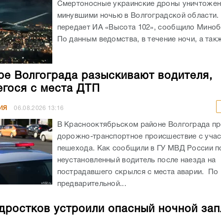
Смертоносные украинские дроны уничтоже
минувшими ночью в Волгоградской области. 
передает ИА «Высота 102», сообщило Мино
По данным ведомства, в течение ночи, а такж
ре Волгограда разыскивают водителя,
гося с места ДТП
ИЯ
06.08.2026
13:16
В Краснооктябрьском районе Волгограда п
дорожно-транспортное происшествие с уча
пешехода. Как сообщили в ГУ МВД России по
неустановленный водитель после наезда на
пострадавшего скрылся с места аварии. По
предварительной...
дростков устроили опасный ночной зап