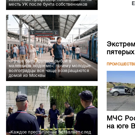
Е
месть УК после бунта собственников
Экстрем
пятерых
«Лучше быть крупной рыбой в
ПРОИСШЕСТВ
маленьком водоеме»: почему молодые
волгоградцы все чаще возвращаются
домой из Москвы
МЧС Рос
на юге 
«Каждое преступление оставляет след