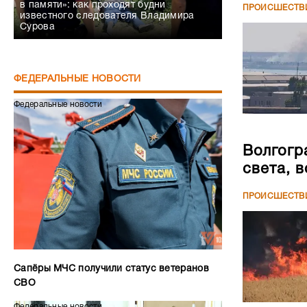
в памяти»: как проходят будни
ПРОИСШЕСТВ
известного следователя Владимира
Сурова
ФЕДЕРАЛЬНЫЕ НОВОСТИ
Федеральные новости
Волгогр
света, 
ПРОИСШЕСТВ
Сапёры МЧС получили статус ветеранов
СВО
Федеральные новости