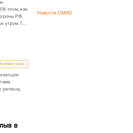
ны
Об этом, как
Новости СМИ2
бороны РФ.
е утром 7...
Комментарии
роизошло
стием
 региону,
лыв в