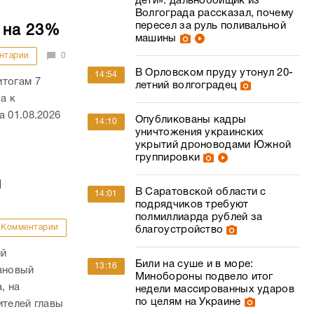
дети»: дальнобойщик из
Волгограда рассказал, почему
пересел за руль поливальной
 на 23%
машины
нтарии
0
В Орловском пруду утонул 20-
14:54
итогам 7
летний волгоградец
а к
 01.08.2026
Опубликованы кадры
14:10
уничтожения украинских
укрытий дроноводами Южной
группировки
й
В Саратовской области с
14:01
подрядчиков требуют
полмиллиарда рублей за
Комментарии
благоустройство
ий
Били на суше и в море:
13:16
ановый
Минобороны подвело итог
, на
недели массированных ударов
по целям на Украине
ителей главы