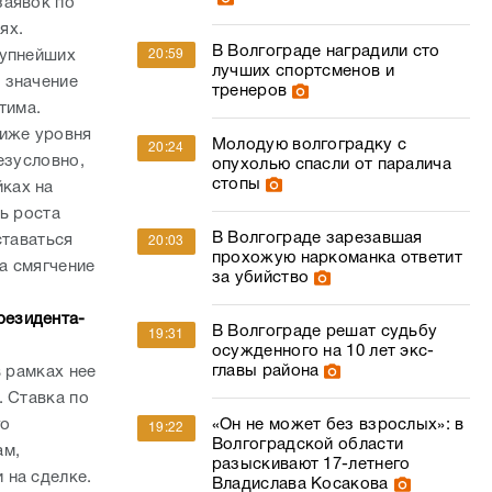
заявок по
ях.
В Волгограде наградили сто
20:59
рупнейших
лучших спортсменов и
 значение
тренеров
тима.
ниже уровня
Молодую волгоградку с
20:24
езусловно,
опухолью спасли от паралича
стопы
ках на
ь роста
В Волгограде зарезавшая
ставаться
20:03
прохожую наркоманка ответит
а смягчение
за убийство
резидента-
В Волгограде решат судьбу
19:31
осужденного на 10 лет экс-
главы района
в рамках нее
. Ставка по
«Он не может без взрослых»: в
го
19:22
Волгоградской области
ам,
разыскивают 17-летнего
 на сделке.
Владислава Косакова