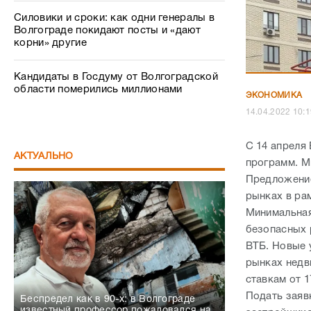
Силовики и сроки: как одни генералы в
Волгограде покидают посты и «дают
корни» другие
Кандидаты в Госдуму от Волгоградской
области померились миллионами
ЭКОНОМИКА
14.04.2022 1
С 14 апреля
АКТУАЛЬНО
программ. Ми
Предложение
рынках в ра
Минимальная
безопасных 
ВТБ. Новые 
рынках недв
ставкам от 
Подать заявк
Беспредел как в 90-х: в Волгограде
известный профессор пожаловался на