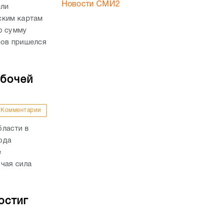
Новости СМИ2
ели
ским картам
ю сумму
дов пришелся
абочей
Комментарии
бласти в
года
е
чая сила
остиг