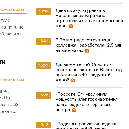
Комментарии
День физкультурника в
16:39
Новоаннинском районе
утили
перенесли из-за экстремальной
жары
 в hh.ru по
области за
В Волгограде сотрудница
16:31
колледжа «заработала» 2,5 млн
на заочниках
ти
Дальше – легче? Синоптик
15:51
рассказал, скоро ли Волгоград
простится с 40-градусной
жарой
Комментарии
дряд
«Россети Юг» увеличили
15:28
к. По
мощность электроснабжения
волгоградского торгового
ала на 38
центра
евел с...
«Водители радуются воде как
15:12