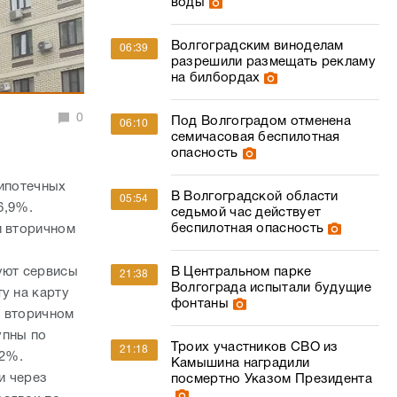
воды
Волгоградским виноделам
06:39
разрешили размещать рекламу
на билбордах
0
Под Волгоградом отменена
06:10
семичасовая беспилотная
опасность
 ипотечных
В Волгоградской области
05:54
6,9%.
седьмой час действует
беспилотная опасность
и вторичном
В Центральном парке
уют сервисы
21:38
Волгограда испытали будущие
у на карту
фонтаны
и вторичном
упны по
Троих участников СВО из
21:18
,2%.
Камышина наградили
и через
посмертно Указом Президента