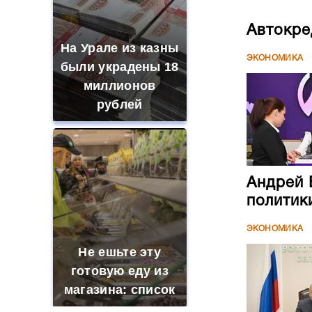
Автокре
На Урале из казны
ЭКОНОМИКА
были украдены 18
миллионов
рублей
Андрей 
политик
ЭКОНОМИКА
Не ешьте эту
готовую еду из
магазина: список