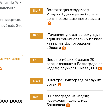
% (от 4,7% –
налогии с
Волгоградка отсудила у
18:47
«Яндекс.Еды» в разы больше
цены недоставленного заказа
го квартала
 рублей. Это
«Течением уносит за секунды»:
18:03
один из самых опасных пляжей
назвали в Волгоградской
области
омментарии
Двое погибших, больше 20
17:40
пострадавших: в Волгограде за
неделю случился шквал ДТП
02
В центре Волгограда зазвучит
17:01
орган
В Волгограде на неделю
16:50
рее всех
перекроют часть улицы
Бакинская