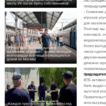
застройщико
месть УК после бунта собственников
предыдущим 
- Снижение 
игроков улу
для населен
Поэтому мы 
ключевой, с
модернизаци
более выгод
«Лучше быть крупной рыбой в
числа сдело
маленьком водоеме»: почему молодые
волгоградцы все чаще возвращаются
двузначными
домой из Москвы
денежно-кре
нормализаци
председател
ВТБ активно 
банк выдал 
льготной ипо
Правительст
использующи
«Каждое преступление оставляет след