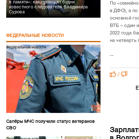
в памяти»: как проходят будни
По «семейно
известного следователя Владимира
в ДФО), а по
Сурова
основной го
ВТБ – один 
2022 года б
ФЕДЕРАЛЬНЫЕ НОВОСТИ
на четверть
Федеральные новости
--
/
Е
Сапёры МЧС получили статус ветеранов
СВО
Зарплат
в Волго
Федеральные новости