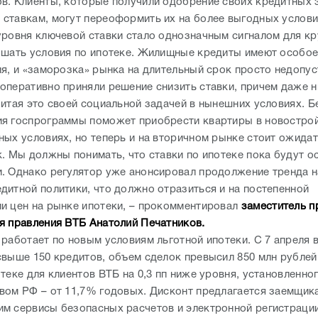
в. Клиенты, которые получили одобрение своих кредитных 
ставкам, могут переоформить их на более выгодных услови
уровня ключевой ставки стало однозначным сигналом для к
чшать условия по ипотеке. Жилищные кредиты имеют особое
ия, и «заморозка» рынка на длительный срок просто недопус
оперативно приняли решение снизить ставки, причем даже 
читая это своей социальной задачей в нынешних условиях. Б
я госпрограммы поможет приобрести квартиры в новострой
ных условиях, но теперь и на вторичном рынке стоит ожидат
к. Мы должны понимать, что ставки по ипотеке пока будут о
. Однако регулятор уже анонсировал продолжение тренда н
дитной политики, что должно отразиться и на постепенной
и цен на рынке ипотеки, – прокомментировал
заместитель п
я правления ВТБ Анатолий Печатников.
работает по новым условиям льготной ипотеки. С 7 апреля 
свыше 150 кредитов, объем сделок превысил 850 млн рублей
теке для клиентов ВТБ на 0,3 пп ниже уровня, установленно
вом РФ – от 11,7% годовых. Дисконт предлагается заемщик
м сервисы безопасных расчетов и электронной регистрации