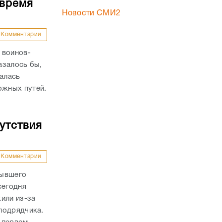
 время
Новости СМИ2
Комментарии
 воинов-
азалось бы,
валась
жных путей.
утствия
Комментарии
бывшего
сегодня
или из-за
подрядчика.