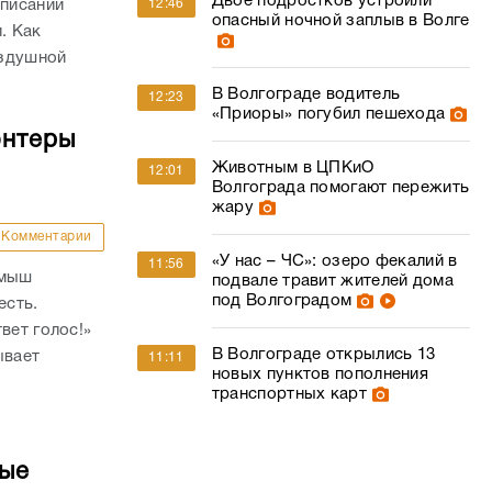
Двое подростков устроили
12:46
списании
опасный ночной заплыв в Волге
. Как
оздушной
В Волгограде водитель
12:23
«Приоры» погубил пешехода
онтеры
Животным в ЦПКиО
12:01
Волгограда помогают пережить
жару
Комментарии
«У нас – ЧС»: озеро фекалий в
11:56
амыш
подвале травит жителей дома
под Волгоградом
есть.
вет голос!»
В Волгограде открылись 13
ывает
11:11
новых пунктов пополнения
транспортных карт
ные