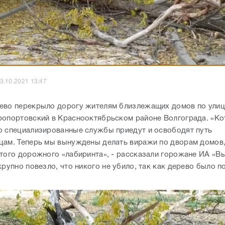
3.10.2021 13:47
ево перекрыло дорогу жителям близлежащих домов по улице
ропортовский в Краснооктябрьском районе Волгограда. «К
о специализированные службы приедут и освободят путь
цам. Теперь мы вынуждены делать виражи по дворам домов
того дорожного «лабиринта», - рассказали горожане ИА «Вы
крупно повезло, что никого не убило, так как дерево было 