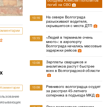
облдумы Алексей Пополитов
погиб на СВО
На севере Волгограда
13:16
разыскивают водителя,
скрывшегося с места ДТП
омментарии
«Людей в терминале очень
13:15
02
много»: в аэропорту
Волгограда начались массовые
задержки рейсов
Зарплаты сварщиков и
13:08
аналитиков растут быстрее
всех в Волгоградской области
х
Ревнивого волгоградца осудят
13:08
Комментарии
за расстрел 45-летнего
соперника в подъезде МКД
ользование
связывающих