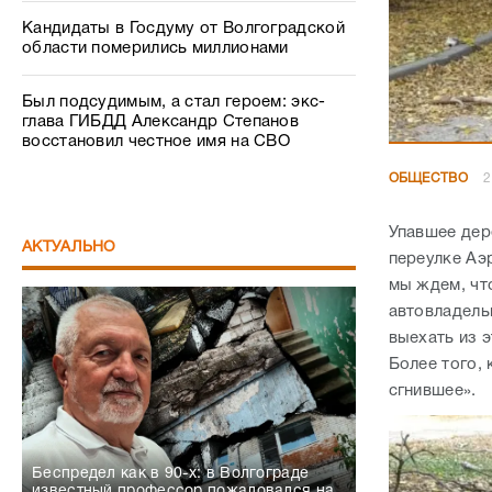
Кандидаты в Госдуму от Волгоградской
области померились миллионами
Был подсудимым, а стал героем: экс-
глава ГИБДД Александр Степанов
восстановил честное имя на СВО
ОБЩЕСТВО
2
Упавшее дер
АКТУАЛЬНО
переулке Аэ
мы ждем, чт
автовладель
выехать из э
Более того, 
сгнившее».
Беспредел как в 90-х: в Волгограде
известный профессор пожаловался на