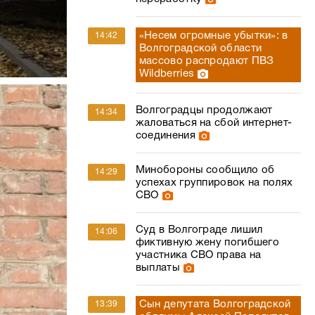
«Несем огромные убытки»: в
14:42
Волгоградской области
массово распродают ПВЗ
Wildberries
Волгоградцы продолжают
14:34
жаловаться на сбой интернет-
соединения
Минобороны сообщило об
14:29
успехах группировок на полях
СВО
Суд в Волгограде лишил
14:06
фиктивную жену погибшего
участника СВО права на
выплаты
Сын депутата Волгоградской
13:39