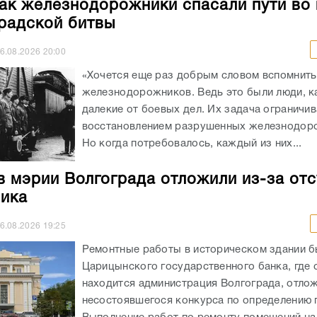
как железнодорожники спасали пути во
радской битвы
6.08.2026
20:00
«Хочется еще раз добрым словом вспомнить
железнодорожников. Ведь это были люди, к
далекие от боевых дел. Их задача ограничи
восстановлением разрушенных железнодоро
Но когда потребовалось, каждый из них...
в мэрии Волгограда отложили из-за отс
ика
6.08.2026
19:25
Ремонтные работы в историческом здании 
Царицынского государственного банка, где 
находится администрация Волгограда, отлож
несостоявшегося конкурса по определению 