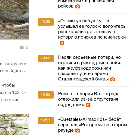
изменениях в расписании
рейсов
«Окликнул бабушку – и
20:35
услышал ее голос»: волонтеры
рассказали трогательную
историю поисков пенсионерки
0
Несли серьезные потери, но
20:00
строили в рекордные сроки:
 Титова и в
как железнодорожники
оторый день
спасали пути во время
Сталинградской битвы
, чтобы
сота 102». -
Ремонт в мэрии Волгограда
19:25
отложили из-за отсутствия
полностью
подрядчика
«Quetzales‑Armadillos» берёт
18:51
верх над «Ротором» во втором
раунде