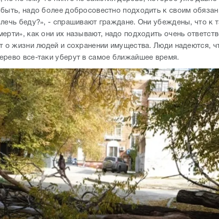
 быть, надо более добросовестно подходить к своим обязан
влечь беду?», - спрашивают граждане. Они убеждены, что к 
ерти», как они их называют, надо подходить очень ответств
ет о жизни людей и сохранении имущества. Люди надеются, ч
ерево все-таки уберут в самое ближайшее время.