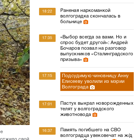
Раненая наркоманкой
18:22
волгоградка скончалась в
больнице
«Выбор всегда за вами. Но и
17:35
спрос будет другой»: Андрей
Бочаров позвал на разговор
выпускников «Сталинградского
призыва»
Подсудимую чиновницу Анну
17:15
Елисееву уволили из мэрии
Волгограда
Пастух выкрал новорожденных
17:01
телят у волгоградского
животновода
Память погибшего на СВО
16:37
ле
волгоградца увековечат на ж/д
 отжило свой