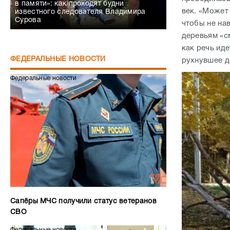
в памяти»: как проходят будни
век. «Может
известного следователя Владимира
Сурова
чтобы не на
деревьям «см
как речь ид
ФЕДЕРАЛЬНЫЕ НОВОСТИ
рухнувшее д
Федеральные новости
Сапёры МЧС получили статус ветеранов
СВО
Федеральные новости