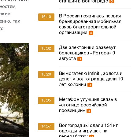
станции в Волгограде
ностям,
таким
В России появилась первая
16:10
енно, так
брендированная мобильная
связь благотворительной
то
организации
Две электрички развезут
15:32
болельщиков «Ротора» 9
августа
Вымогателю Infiniti, золота и
15:20
денег у волгоградца дали 10
лет колонии
МегаФон улучшил связь в
15:05
«столице российской
провинции»
Волгоградцы сдали 134 кг
14:57
одежды и игрушек на
переработку