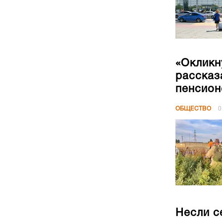
«Окликн
рассказ
пенсион
ОБЩЕСТВО
0
Несли с