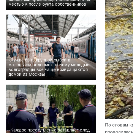
месть УК после бунта собственников
«Лучше быть крупной рыбой в
маленьком водоеме»: почему молодые
волгоградцы все чаще возвращаются
домой из Москвы
По словам к
«Каждое преступление оставляет след
проводилась