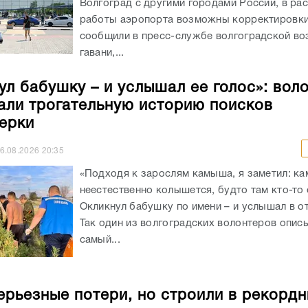
Волгоград с другими городами России, в ра
работы аэропорта возможны корректировки
сообщили в пресс-службе волгоградской в
гавани,...
ул бабушку – и услышал ее голос»: вол
али трогательную историю поисков
ерки
6.08.2026
20:35
«Подходя к зарослям камыша, я заметил: к
неестественно колышется, будто там кто-то 
Окликнул бабушку по имени – и услышал в от
Так один из волгоградских волонтеров опис
самый...
ерьезные потери, но строили в рекорд