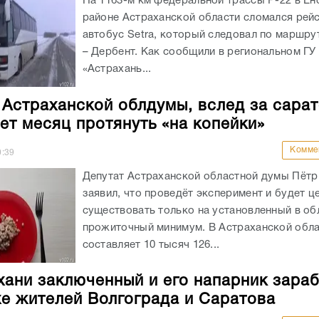
На 1163-м км федеральной трассы Р-22 в Е
районе Астраханской области сломался рей
автобус Setra, который следовал по маршру
– Дербент. Как сообщили в региональном Г
«Астрахань...
 Астраханской облдумы, вслед за сара
ет месяц протянуть «на копейки»
Комме
0:39
Депутат Астраханской областной думы Пётр
заявил, что проведёт эксперимент и будет ц
существовать только на установленный в об
прожиточный минимум. В Астраханской обла
составляет 10 тысяч 126...
хани заключенный и его напарник зара
хе жителей Волгограда и Саратова