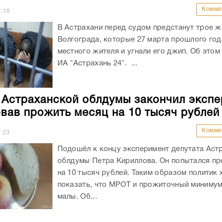
Комме
2:18
В Астрахани перед судом предстанут трое ж
Волгограда, которые 27 марта прошлого год
местного жителя и угнали его джип. Об это
ИА "Астрахань 24". ...
 Астраханской облдумы закончил экспе
вав прожить месяц на 10 тысяч рублей
Комме
1:23
Подошёл к концу эксперимент депутата Аст
облдумы Петра Кириллова. Он попытался п
на 10 тысяч рублей. Таким образом политик 
показать, что МРОТ и прожиточный миниму
малы. Об...