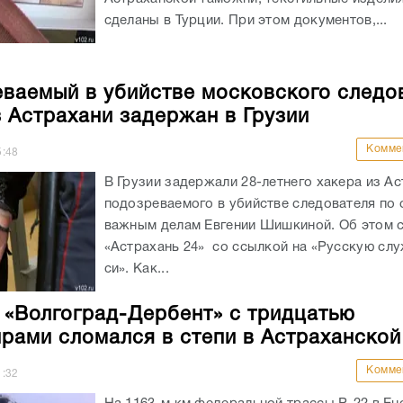
сделаны в Турции. При этом документов,...
ваемый в убийстве московского следо
з Астрахани задержан в Грузии
Комме
5:48
В Грузии задержали 28-летнего хакера из Ас
подозреваемого в убийстве следователя по
важным делам Евгении Шишкиной. Об этом 
«Астрахань 24» со ссылкой на «Русскую слу
си». Как...
 «Волгоград-Дербент» с тридцатью
рами сломался в степи в Астраханской
Комме
1:32