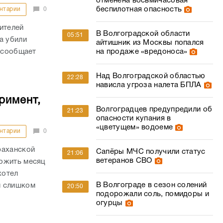
отменена восьмичасовая
беспилотная опасность
нтарии
0
ителей
В Волгоградской области
05:51
а убили
айтишник из Москвы попался
м сообщает
на продаже «вредоноса»
Над Волгоградской областью
22:28
нависла угроза налета БПЛА
римент,
Волгоградцев предупредили об
21:23
опасности купания в
«цветущем» водоеме
нтарии
0
раханской
Сапёры МЧС получили статус
21:06
ветеранов СВО
рожить месяц
хотел
В Волгограде в сезон солений
м слишком
20:50
подорожали соль, помидоры и
огурцы