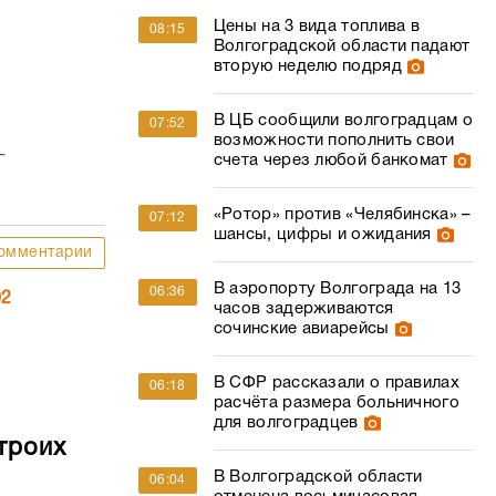
Цены на 3 вида топлива в
08:15
Волгоградской области падают
вторую неделю подряд
В ЦБ сообщили волгоградцам о
07:52
возможности пополнить свои
–
счета через любой банкомат
«Ротор» против «Челябинска» –
07:12
шансы, цифры и ожидания
омментарии
В аэропорту Волгограда на 13
06:36
02
часов задерживаются
сочинские авиарейсы
В СФР рассказали о правилах
06:18
расчёта размера больничного
для волгоградцев
троих
В Волгоградской области
06:04