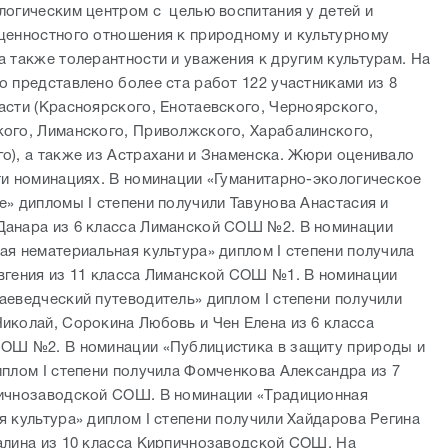
логическим центром с целью воспитания у детей и
ценностного отношения к природному и культурному
а также толерантности и уважения к другим культурам. На
о представлено более ста работ 122 участниками из 8
асти (Красноярского, Енотаевского, Черноярского,
ого, Лиманского, Приволжского, Харабалинского,
о), а также из Астрахани и Знаменска. Жюри оценивало
ти номинациях. В номинации «Гуманитарно-экологическое
е» дипломы I степени получили Тавунова Анастасия и
анара из 6 класса Лиманской СОШ №2. В номинации
ая нематериальная культура» диплом I степени получила
вгения из 11 класса Лиманской СОШ №1. В номинации
аеведческий путеводитель» диплом I степени получили
иколай, Сорокина Любовь и Чен Елена из 6 класса
ОШ №2. В номинации «Публицистика в защиту природы и
иплом I степени получила Фомченкова Александра из 7
ичнозаводской СОШ. В номинации «Традиционная
я культура» диплом I степени получили Хайдарова Регина
алина из 10 класса Кирпичнозаводской СОШ. На