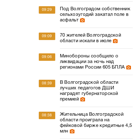
Под Волгоградом собственник
09:29
сельхозугодий закатал поле в
асфальт
70 жителей Волгоградской
09:09
области искали в июле
Минобороны сообщило о
09:06
ликвидации за ночь над
регионами России 605 БПЛА
В Волгоградской области
08:39
лучших педагогов ДШИ
наградят губернаторской
премией
Жительница Волгоградской
08:38
области проиграла на
фейковой бирже кредитные 4,5
млн