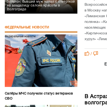
больно»: бывший муж напал с отверткой
Всероссийск
на владелицу салона красоты в
Волгограде
в Москву на
«Лиманская 
полянка» «К
населяющих 
ФЕДЕРАЛЬНЫЕ НОВОСТИ
«Кирпичноза
Федеральные новости
хурул» «Лим
/
Е
Сапёры МЧС получили статус ветеранов
В Астра
СВО
волгогр
Федеральные новости