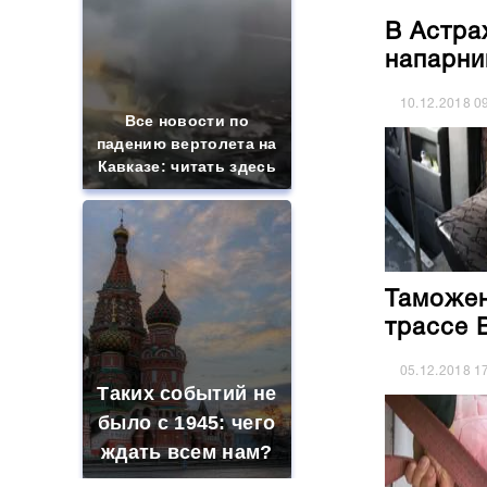
В Астра
напарни
10.12.2018
0
Все новости по
падению вертолета на
Кавказе: читать здесь
Таможен
трассе 
05.12.2018
1
Таких событий не
было с 1945: чего
ждать всем нам?