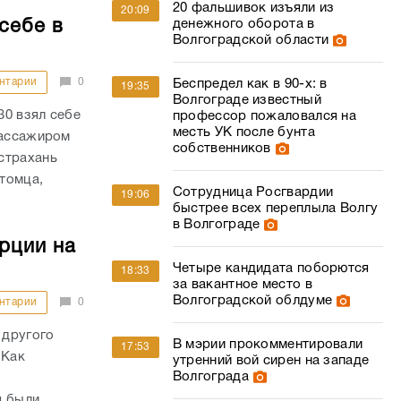
20 фальшивок изъяли из
20:09
себе в
денежного оборота в
Волгоградской области
нтарии
0
Беспредел как в 90-х: в
19:35
Волгограде известный
30 взял себе
профессор пожаловался на
месть УК после бунта
пассажиром
собственников
страхань
итомца,
Сотрудница Росгвардии
19:06
быстрее всех переплыла Волгу
в Волгограде
рции на
Четыре кандидата поборются
18:33
за вакантное место в
Волгоградской облдуме
нтарии
0
 другого
В мэрии прокомментировали
17:53
 Как
утренний вой сирен на западе
Волгограда
я были