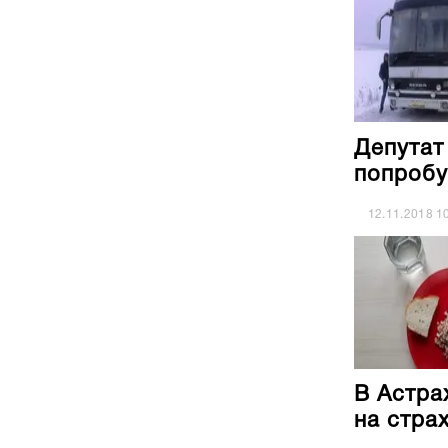
Депутат
попробу
12.11.2018
1
В Астра
на стра