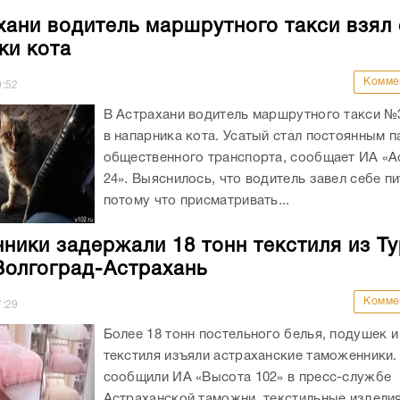
хани водитель маршрутного такси взял 
ки кота
Комме
9:52
В Астрахани водитель маршрутного такси №
в напарника кота. Усатый стал постоянным 
общественного транспорта, сообщает ИА «А
24». Выяснилось, что водитель завел себе п
потому что присматривать...
ники задержали 18 тонн текстиля из Ту
Волгоград-Астрахань
Комме
7:29
Более 18 тонн постельного белья, подушек и
текстиля изъяли астраханские таможенники.
сообщили ИА «Высота 102» в пресс-службе
Астраханской таможни, текстильные издели