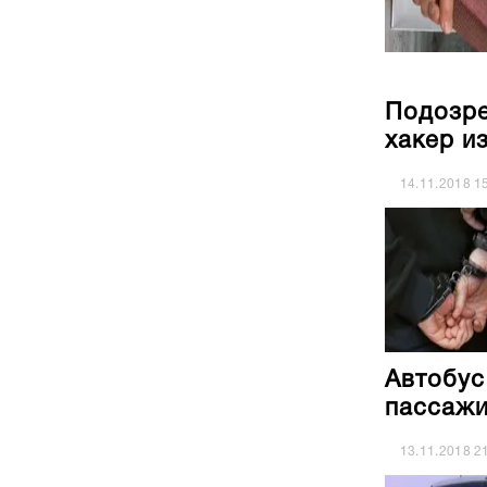
Подозре
хакер и
14.11.2018
1
Автобус
пассажи
13.11.2018
2