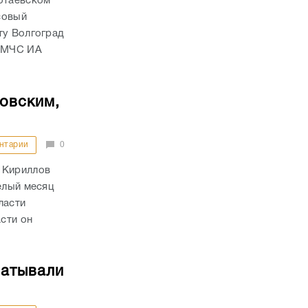
нотаевском
совый
ту Волгоград
У МЧС ИА
товским,
нтарии
0
 Кириллов
елый месяц
ласти
сти он
батывали