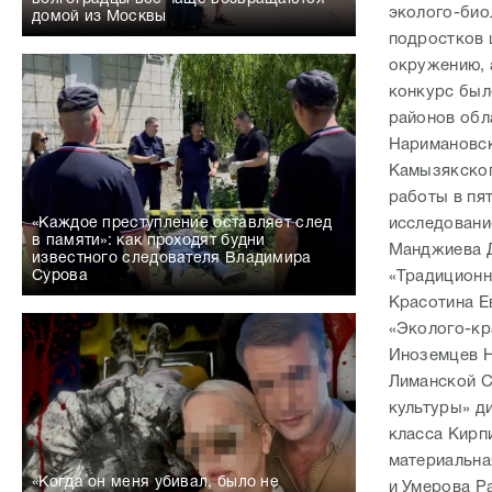
эколого-био
домой из Москвы
подростков 
окружению, 
конкурс был
районов обл
Наримановск
Камызякског
работы в пя
исследовани
«Каждое преступление оставляет след
в памяти»: как проходят будни
Манджиева Д
известного следователя Владимира
«Традиционн
Сурова
Красотина Е
«Эколого-кр
Иноземцев Н
Лиманской С
культуры» д
класса Кирп
материальна
«Когда он меня убивал, было не
и Умерова Р