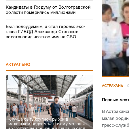
Кандидаты в Госдуму от Волгоградской
области померились миллионами
Был подсудимым, а стал героем: экс-
глава ГИБДД Александр Степанов
восстановил честное имя на СВО
АКТУАЛЬНО
АСТРАХАНЬ
0
Первые мест
В Астраханс
малая родин
«Лучше быть крупной рыбой в
маленьком водоеме»: почему молодые
пресс-служб
волгоградцы все чаще возвращаются