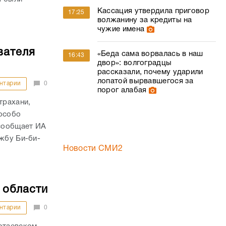
Кассация утвердила приговор
17:25
волжанину за кредиты на
чужие имена
вателя
«Беда сама ворвалась в наш
16:43
двор»: волгоградцы
рассказали, почему ударили
лопатой вырвавшегося за
нтарии
0
порог алабая
трахани,
 особо
сообщает ИА
жбу Би-би-
Новости СМИ2
 области
нтарии
0