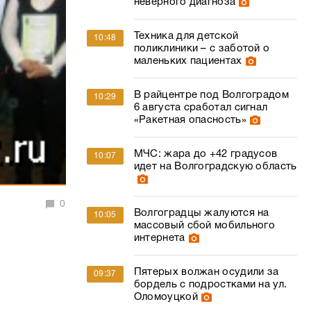
неверного диагноза
Техника для детской
10:48
поликлиники – с заботой о
маленьких пациентах
В райцентре под Волгоградом
10:29
6 августа сработал сигнал
«Ракетная опасность»
МЧС: жара до +42 градусов
10:07
идет на Волгоградскую область
0
Волгоградцы жалуются на
10:05
массовый сбой мобильного
интернета
Пятерых волжан осудили за
09:37
бордель с подростками на ул.
Оломоуцкой