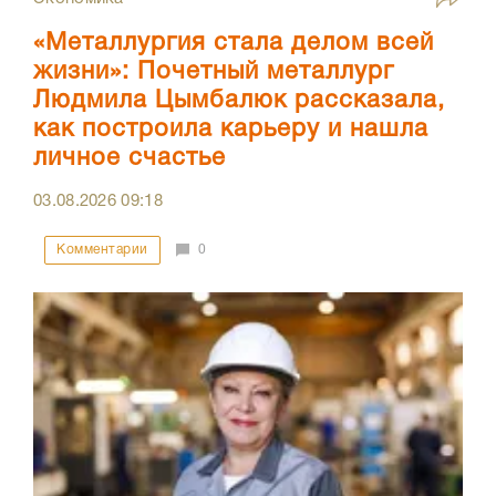
«Металлургия стала делом всей
жизни»: Почетный металлург
Людмила Цымбалюк рассказала,
как построила карьеру и нашла
личное счастье
03.08.2026
09:18
Комментарии
0