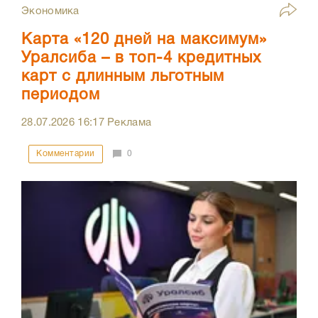
Экономика
Карта «120 дней на максимум»
Уралсиба – в топ-4 кредитных
карт с длинным льготным
периодом
28.07.2026
16:17
Реклама
Комментарии
0