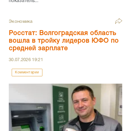
показатель...
Экономика
Росстат: Волгоградская область
вошла в тройку лидеров ЮФО по
средней зарплате
30.07.2026
19:21
Комментарии