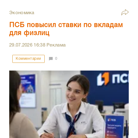
Экономика
ПСБ повысил ставки по вкладам
для физлиц
29.07.2026
16:38
Реклама
Комментарии
0