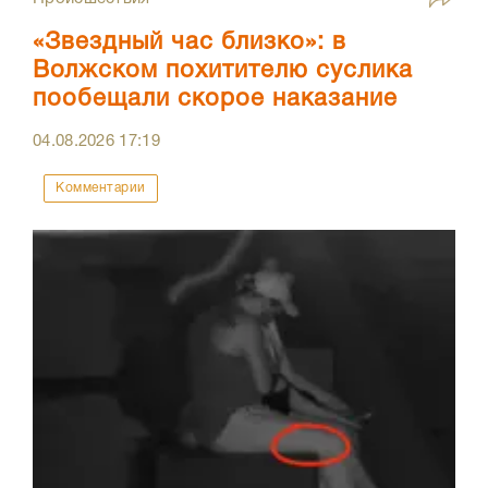
«Звездный час близко»: в
Волжском похитителю суслика
пообещали скорое наказание
04.08.2026
17:19
Комментарии