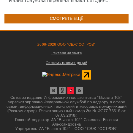
Ивана Голунова перепечатывают сегодня...
СМОТРЕТЬ ЕЩЁ
2006-2026 ООО "СВЖ"ОСТРОВ"
Реклама на сайте
Системы рекомендаций
Сетевое издание Информационное агентство "Высота 102"
зарегистрировано Федеральной службой по надзору в сфере
связи, информационных технологий и массовых коммуникаций
(Роскомнадзор). Регистрационный номер Эл № ФС77-73619 от
07.09.2018г.
Главный редактор ИА "Высота 102" Соколова Евгения
Александровна
Учредитель ИА "Высота 102" - ООО "СВЖ "ОСТРОВ"