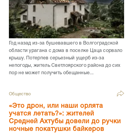
Год назад из-за бушевавшего в Волгоградской
области урагана с дома в поселке Цаца сорвало
крышу. Потерпев серьезный ущерб из-за
непогоды, житель Светлоярского района до сих
пор не может получить обещанные...
Общество
«Это дрон, или наши орлята
учатся летать?»: жителей
Средней Ахтубы довели до ручки
ночные покатушки байкеров