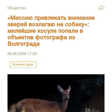
Общество
«Миссию привлекать внимание
зверей возлагаю на собаку»:
милейшие косули попали в
объектив фотографа из
Волгограда
09.08.2026
17:30
Комментарии