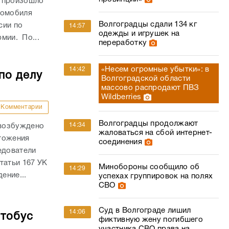
и произошло
томобиля
Волгоградцы сдали 134 кг
сии по
14:57
одежды и игрушек на
рмии. По...
переработку
«Несем огромные убытки»: в
14:42
по делу
Волгоградской области
массово распродают ПВЗ
Wildberries
Комментарии
Волгоградцы продолжают
14:34
 возбуждено
жаловаться на сбой интернет-
тожения
соединения
едователи
татьи 167 УК
Минобороны сообщило об
14:29
ение...
успехах группировок на полях
СВО
Суд в Волгограде лишил
14:06
втобус
фиктивную жену погибшего