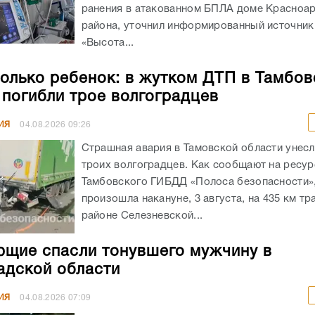
ранения в атакованном БПЛА доме Красноа
района, уточнил информированный источник
«Высота...
олько ребенок: в жутком ДТП в Тамбов
 погибли трое волгоградцев
ИЯ
04.08.2026
09:26
Страшная авария в Тамовской области унес
троих волгоградцев. Как сообщают на ресур
Тамбовского ГИБДД «Полоса безопасности»,
произошла накануне, 3 августа, на 435 км тр
районе Селезневской...
щие спасли тонувшего мужчину в
адской области
ИЯ
04.08.2026
07:09