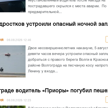
неустановленный водитель после наезда на
пострадавшего скрылся с места аварии. По
предварительной...
дростков устроили опасный ночной зап
ИЯ
06.08.2026
12:46
Двое несовершеннолетних накануне, 5 авгус
девяти часов вечера устроили опасный запл
добраться с правого берега Волги в Красн
районе Волгограда на песчаную косу напрот
Ленину у входа...
граде водитель «Приоры» погубил пеш
ИЯ
06.08.2026
12:23