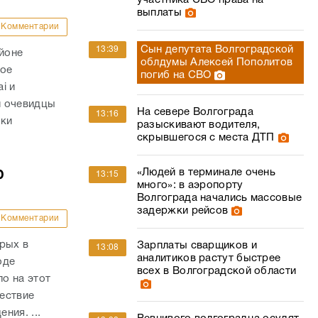
участника СВО права на
выплаты
Комментарии
Сын депутата Волгоградской
13:39
айоне
облдумы Алексей Пополитов
ное
погиб на СВО
i и
и очевидцы
На севере Волгограда
13:16
вки
разыскивают водителя,
скрывшегося с места ДТП
ю
«Людей в терминале очень
13:15
много»: в аэропорту
Волгограда начались массовые
задержки рейсов
Комментарии
рых в
Зарплаты сварщиков и
13:08
аналитиков растут быстрее
оде
всех в Волгоградской области
о на этот
ествие
ния. ...