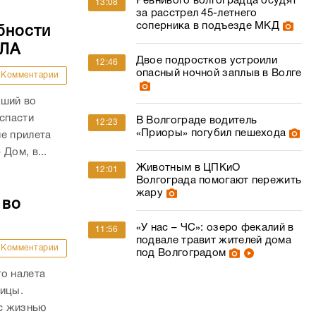
Ревнивого волгоградца осудят
13:08
за расстрел 45-летнего
соперника в подъезде МКД
бности
ПЛА
Двое подростков устроили
12:46
опасный ночной заплыв в Волге
Комментарии
вший во
 спасти
В Волгограде водитель
12:23
«Приоры» погубил пешехода
е прилета
Дом, в...
Животным в ЦПКиО
12:01
Волгограда помогают пережить
жару
 во
«У нас – ЧС»: озеро фекалий в
11:56
подвале травит жителей дома
Комментарии
под Волгоградом
о налета
ницы.
с жизнью