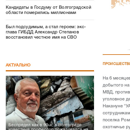
Кандидаты в Госдуму от Волгоградской
области померились миллионами
Был подсудимым, а стал героем: экс-
глава ГИБДД Александр Степанов
восстановил честное имя на СВО
ПРОИСШЕСТВ
АКТУАЛЬНО
На 6 месяце
добытого на
МВД, против
уголовное де
Накануне “У
сотрудникам
поселка Ром
Беспредел как в 90-х: в Волгограде
охотничье р
известный профессор пожаловался на