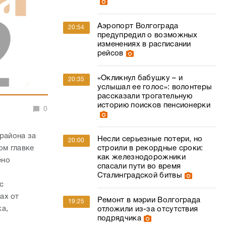
Аэропорт Волгограда
20:54
предупредил о возможных
изменениях в расписании
рейсов
«Окликнул бабушку – и
20:35
услышал ее голос»: волонтеры
рассказали трогательную
историю поисков пенсионерки
0
района за
Несли серьезные потери, но
20:00
ом главке
строили в рекордные сроки:
как железнодорожники
ено
спасали пути во время
Сталинградской битвы
с
ах от
Ремонт в мэрии Волгограда
19:25
ка,
отложили из-за отсутствия
подрядчика