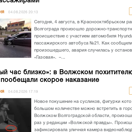
ассажирами
ИЯ
04.08.2026
20:13
Сегодня, 4 августа, в Краснооктябрьском р
Волгограда произошло дорожно-транспорт
происшествие с участием автомобиля Hyunda
пассажирского автобуса №21. Как сообщил
произошедшего, авария случилась у остано
«Газовая». –...
ый час близко»: в Волжском похитител
 пообещали скорое наказание
ИЯ
04.08.2026
17:19
Новое покушение на сусликов, фигурки кото
большом количестве можно встретить в гор
Волжском Волгоградской области, произошл
раз у редакции «Волжской правды». Происш
зафиксировала уличная камера видеонаблюде