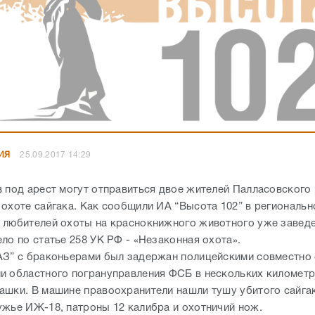
ИЯ
25.09.2017 14:29
в под арест могут отправиться двое жителей Палласовского 
 охоте сайгака. Как сообщили ИА “Высота 102” в региональн
 любителей охоты на краснокнижного животного уже завед
ло по статье 258 УК РФ - «Незаконная охота».
АЗ” с браконьерами был задержан полицейскими совместно 
и областного погрануправления ФСБ в нескольких километр
ашки. В машине правоохранители нашли тушу убитого сайга
ужье ИЖ-18, патроны 12 калибра и охотничий нож.