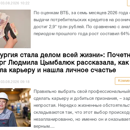
03.08.2026
10:22
По оценкам ВТБ, за семь месяцев 2026 года
выдачи потребительских кредитов на розни
достиг 2,9* трлн рублей. По сравнению с ан
периодом прошлого года рост составил 64%.
ургия стала делом всей жизни»: Почет
рг Людмила Цымбалюк рассказала, как
ла карьеру и нашла личное счастье
Комме
03.08.2026
09:18
Правильно выбрать свой профессиональный 
сделать карьеру и добиться признания, – за
непростая. Нередко жизненные обстоятельс
складываются так, что этот выбор происход
незапланированно, но именно он и оказывае
верным....