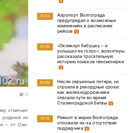
Аэропорт Волгограда
20:54
предупредил о возможных
изменениях в расписании
рейсов
«Окликнул бабушку – и
20:35
услышал ее голос»: волонтеры
рассказали трогательную
историю поисков пенсионерки
Несли серьезные потери, но
20:00
строили в рекордные сроки:
как железнодорожники
0
спасали пути во время
Сталинградской битвы
мир отмечает
Ремонт в мэрии Волгограда
а родиной из
19:25
отложили из-за отсутствия
ан – от Сан-
подрядчика