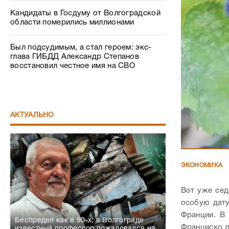
Кандидаты в Госдуму от Волгоградской
области померились миллионами
Был подсудимым, а стал героем: экс-
глава ГИБДД Александр Степанов
восстановил честное имя на СВО
АКТУАЛЬНО
ЭКОНОМИКА
Вот уже сед
особую дату
Франции. В 
Беспредел как в 90-х: в Волгограде
Франциско д
известный профессор пожаловался на