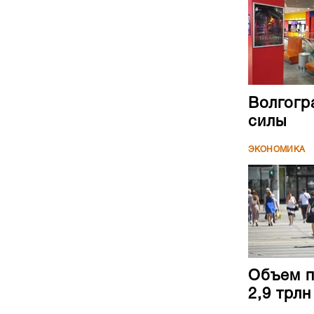
Волгогр
силы
ЭКОНОМИКА
Объем п
2,9 трл