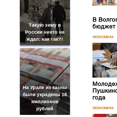
В Волго
Такую зиму в
бюджет
России никто не
ЭКОНОМИКА
ждал: как так?!
Молодеж
На Урале из казны
Пушкинс
были украдены 18
года
миллионов
рублей
ЭКОНОМИКА