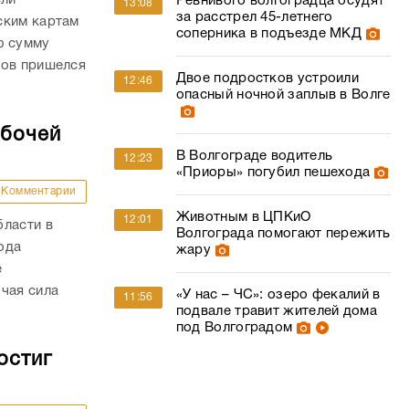
ели
Ревнивого волгоградца осудят
13:08
за расстрел 45-летнего
ским картам
соперника в подъезде МКД
ю сумму
дов пришелся
Двое подростков устроили
12:46
опасный ночной заплыв в Волге
абочей
В Волгограде водитель
12:23
«Приоры» погубил пешехода
Комментарии
Животным в ЦПКиО
12:01
бласти в
Волгограда помогают пережить
года
жару
е
чая сила
«У нас – ЧС»: озеро фекалий в
11:56
подвале травит жителей дома
под Волгоградом
остиг