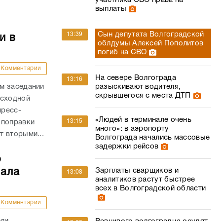
участника СВО права на
выплаты
Сын депутата Волгоградской
13:39
и в
облдумы Алексей Пополитов
погиб на СВО
Комментарии
На севере Волгограда
13:16
разыскивают водителя,
м заседании
скрывшегося с места ДТП
асходной
пресс-
«Людей в терминале очень
13:15
 поправки
много»: в аэропорту
 вторыми...
Волгограда начались массовые
задержки рейсов
о
Зарплаты сварщиков и
чала
13:08
аналитиков растут быстрее
всех в Волгоградской области
Комментарии