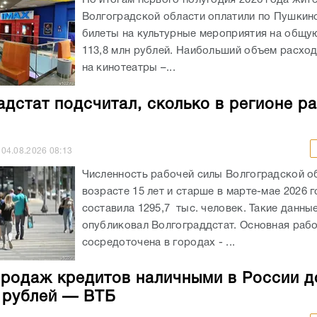
По итогам первого полугодия 2026 года жит
Волгоградской области оплатили по Пушкин
билеты на культурные мероприятия на общу
113,8 млн рублей. Наибольший объем расхо
на кинотеатры –...
адстат подсчитал, сколько в регионе р
04.08.2026
08:13
Численность рабочей силы Волгоградской о
возрасте 15 лет и старше в марте-мае 2026 
составила 1295,7 тыс. человек. Такие данны
опубликовал Волгограддстат. Основная рабо
сосредоточена в городах - ...
родаж кредитов наличными в России д
н рублей — ВТБ