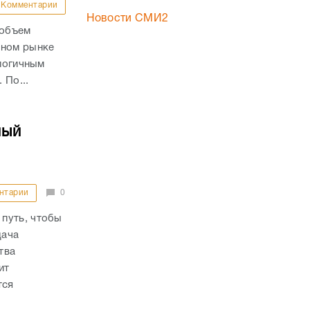
Комментарии
Новости СМИ2
 объем
чном рынке
алогичным
 По...
ный
нтарии
0
путь, чтобы
дача
тва
ит
тся