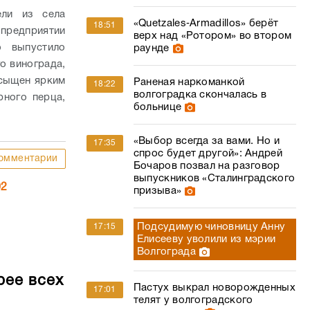
ели из села
«Quetzales‑Armadillos» берёт
18:51
предприятии
верх над «Ротором» во втором
о выпустило
раунде
о винограда,
асыщен ярким
Раненая наркоманкой
18:22
волгоградка скончалась в
рного перца,
больнице
«Выбор всегда за вами. Но и
17:35
спрос будет другой»: Андрей
омментарии
Бочаров позвал на разговор
выпускников «Сталинградского
02
призыва»
Подсудимую чиновницу Анну
17:15
Елисееву уволили из мэрии
Волгограда
рее всех
Пастух выкрал новорожденных
17:01
телят у волгоградского