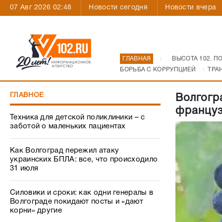
07 Авг 2026 02:48
Новости сегодня
Новости вчера
ГЛАВНАЯ
ВЫСОТА 102. П
БОРЬБА С КОРРУПЦИЕЙ
ТРА
ГЛАВНОЕ
Волгогр
француз
Техника для детской поликлиники – с
заботой о маленьких пациентах
Как Волгоград пережил атаку
украинских БПЛА: все, что происходило
31 июля
Силовики и сроки: как одни генералы в
Волгограде покидают посты и «дают
корни» другие