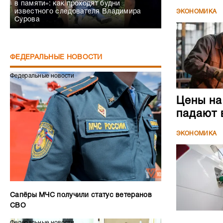
в памяти»: как проходят будни
известного следователя Владимира
ЭКОНОМИКА
Сурова
ФЕДЕРАЛЬНЫЕ НОВОСТИ
Федеральные новости
Цены на
падают 
ЭКОНОМИКА
Сапёры МЧС получили статус ветеранов
СВО
Федеральные новости