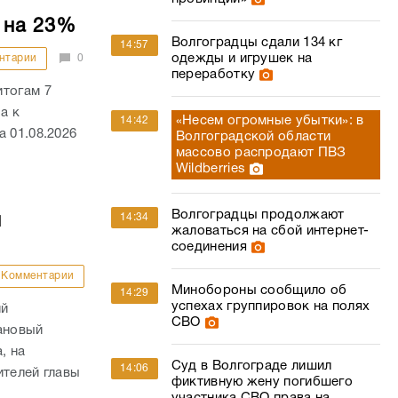
 на 23%
Волгоградцы сдали 134 кг
14:57
одежды и игрушек на
нтарии
0
переработку
итогам 7
а к
«Несем огромные убытки»: в
14:42
 01.08.2026
Волгоградской области
массово распродают ПВЗ
Wildberries
Волгоградцы продолжают
14:34
й
жаловаться на сбой интернет-
соединения
Комментарии
Минобороны сообщило об
14:29
успехах группировок на полях
ий
СВО
ановый
, на
Суд в Волгограде лишил
14:06
ителей главы
фиктивную жену погибшего