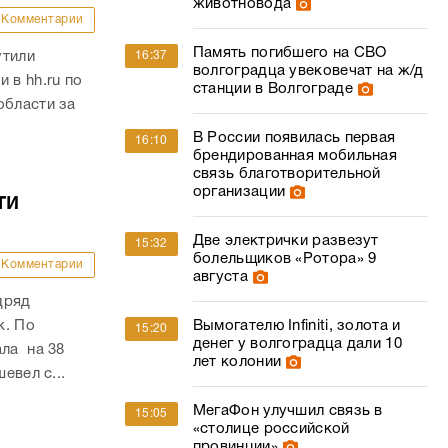
животновода
Комментарии
Память погибшего на СВО
16:37
утили
волгоградца увековечат на ж/д
 в hh.ru по
станции в Волгограде
области за
В России появилась первая
16:10
брендированная мобильная
связь благотворительной
организации
ти
Две электрички развезут
15:32
болельщиков «Ротора» 9
Комментарии
августа
дряд
Вымогателю Infiniti, золота и
к. По
15:20
денег у волгоградца дали 10
ала на 38
лет колонии
евел с...
МегаФон улучшил связь в
15:05
«столице российской
провинции»