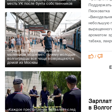
месть УК после бунта собственников
Поддержать
Песковатка
«Винодельн
небольшую п
выращенного
ароматом зр
табака, лакр
«Лучше быть крупной рыбой в
маленьком водоеме»: почему молодые
/
волгоградцы все чаще возвращаются
домой из Москвы
Е
Зарплат
в Волго
«Каждое преступление оставляет след