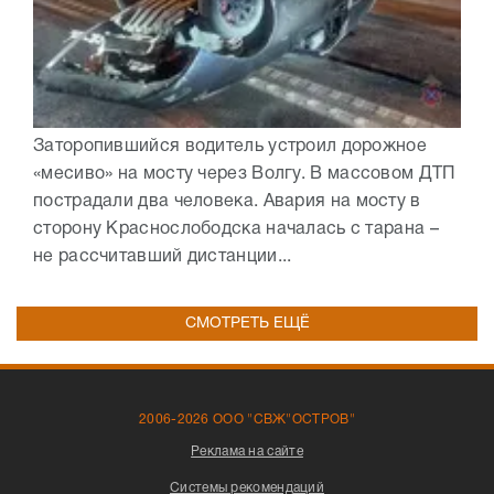
Заторопившийся водитель устроил дорожное
«месиво» на мосту через Волгу. В массовом ДТП
пострадали два человека. Авария на мосту в
сторону Краснослободска началась с тарана –
не рассчитавший дистанции...
СМОТРЕТЬ ЕЩЁ
2006-2026 ООО "СВЖ"ОСТРОВ"
Реклама на сайте
Системы рекомендаций