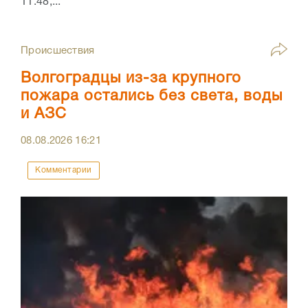
11:48,...
Происшествия
Волгоградцы из-за крупного
пожара остались без света, воды
и АЗС
08.08.2026
16:21
Комментарии