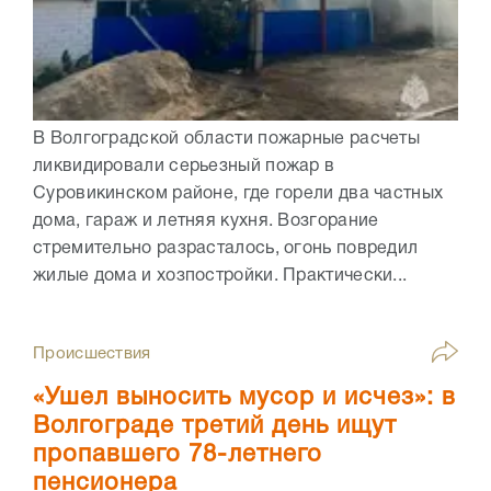
В Волгоградской области пожарные расчеты
ликвидировали серьезный пожар в
Суровикинском районе, где горели два частных
дома, гараж и летняя кухня. Возгорание
стремительно разрасталось, огонь повредил
жилые дома и хозпостройки. Практически...
Происшествия
«Ушел выносить мусор и исчез»: в
Волгограде третий день ищут
пропавшего 78-летнего
пенсионера