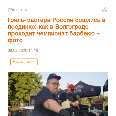
Общество
Гриль-мастера России сошлись в
поединке: как в Волгограде
проходит чемпионат барбекю –
фото
08.08.2026
14:19
Комментарии