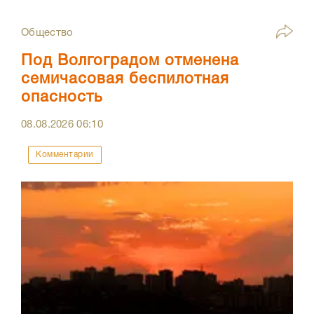
Общество
Под Волгоградом отменена
семичасовая беспилотная
опасность
08.08.2026
06:10
Комментарии