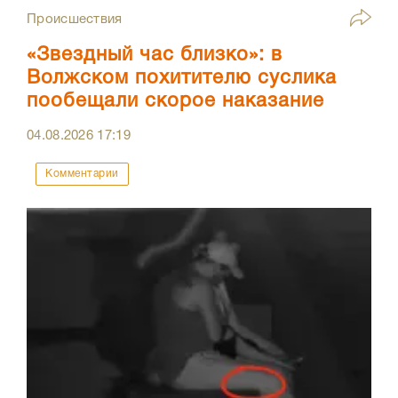
Происшествия
«Звездный час близко»: в
Волжском похитителю суслика
пообещали скорое наказание
04.08.2026
17:19
Комментарии