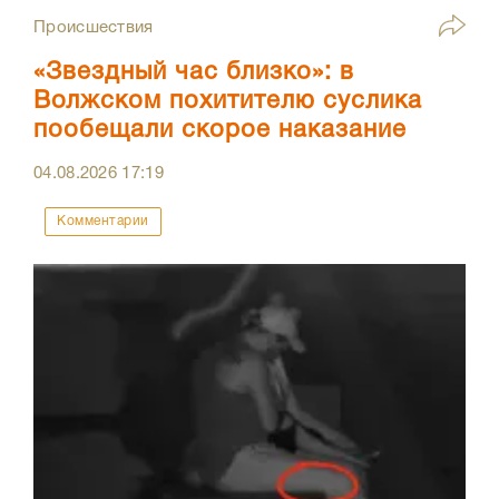
Происшествия
«Звездный час близко»: в
Волжском похитителю суслика
пообещали скорое наказание
04.08.2026
17:19
Комментарии