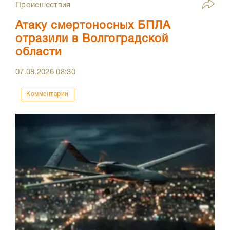
Происшествия
Атаку смертоносных БПЛА
отразили в Волгоградской
области
07.08.2026
08:30
Комментарии